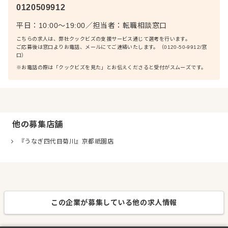
0120509912
平日：10:00〜19:00
／
担当者：
転職相談窓口
こちらの求人は、弊社クックビズの支援サービス通じて選考を行います。
ご応募後は窓口よりお電話、メールにてご連絡いたします。（0120-50-9912/窓
口）
※お電話の際は「クックビズを見た」とお伝えくださると受付がスムーズです。
他の募集店舗
『うなぎ四代目菊川』京都祇園店
この企業が募集している他の求人情報