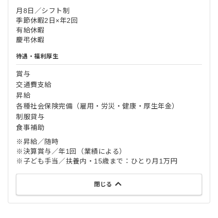
月8日／シフト制
季節休暇2日×年2回
有給休暇
慶弔休暇
待遇・福利厚生
賞与
交通費支給
昇給
各種社会保険完備（雇用・労災・健康・厚生年金）
制服貸与
食事補助
※昇給／随時
※決算賞与／年1回（業績による）
※子ども手当／扶養内・15歳まで：ひとり月1万円
閉じる