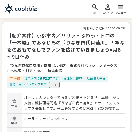
探す
ログイン
メニュー
掲載終了予定日：
2026/09/28
【紹介案件】京都市内／パリッ・ふわっ・トロの
「一本鰻」でおなじみの『うなぎ四代目菊川』！あな
たのおもてなしでファンを広げていきましょう■月8
～9日休み
『うなぎ四代目菊川』京都ポルタ店
｜
株式会社パッションギークス
日本料理・割烹・懐石／和食全般
正社員
1年以内に新店出店予定
女性が活躍中
社会保険完備
賞与・インセンティブあり
＋5
オープンカウンターでまるごと焼き上げる「一本鰻」が大
人気。鰻料理専門店『うなぎ四代目菊川』でサービススタ
仕事
ッフを募集します。今回募集するのは京都！安定感抜群で
長くご勤務できます。 まずは提供するメニューのラインナ
ホール・サービススタッフ
ップや内容を覚えていただきます。ホールで円滑な対応が
職種
できるよう、キッチンとの連携やコミュニケーションも大
切にしてください。 お店の顔として、お客さまから直接感