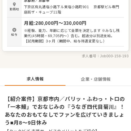
京都府
／
京都市
謝の言葉をいただいたり、改善要求などのご意見をいただ
下京区烏丸通塩小路下ル東塩小路町901
京都駅ビル専門
くこともあります。内容は店舗メンバーに共有しながら、
勤務地
店街ザ・キューブ11階
よりよいお店づくりを心がけてください。オペレーション
改善などのアイデアも大歓迎です。 【具体的には…】 オー
月給
:
280,000
円〜
330,000
円
ダー、お料理・ドリンクなどのご提供、お会計など、ホー
ルでの接客業務を中心に携わっていただきます。経験やス
※経験、能力、年齢に応じて金額を決定します ※みなし残
キルに応じたポジションをご用意します。 経験豊富な方は
給与
業代(45時間・69,705円〜）含む。超過分は別途支給。
即戦力としての活躍を期待しています。 入社後はスキルに
【試用期間】3ヶ月（期間中、給与待遇変更なし）
合わせた業務からお任せしますので、徐々に仕事の幅を広
げていきましょう。成長をしっかりサポートしますので、
経験に関わらず安心してスタートできる環境です。 ゆくゆ
求人番号：
Job000-158-193
くはステップアップなどもめざせます。
求人情報
企業・店舗情報
【紹介案件】京都市内／パリッ・ふわっ・トロの
「一本鰻」でおなじみの『うなぎ四代目菊川』！
あなたのおもてなしでファンを広げていきましょ
う■月8～9日休み