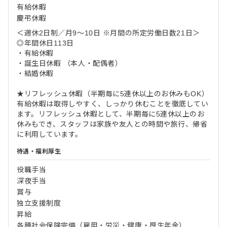
有給休暇
慶弔休暇
＜週休2日制／月9～10日 ※月間の所定労働日数21日＞
◎年間休日113日
・有給休暇
・誕生日休暇 （本人・配偶者）
・結婚休暇
★リフレッシュ休暇（半期毎に5連休以上のお休みもOK）
有給休暇は取得しやすく、しっかり休むことを徹底してい
ます。リフレッシュ休暇として、半期毎に5連休以上のお
休みもでき、スタッフは家族や友人との時間や旅行、帰省
に利用しています。
待遇・福利厚生
役職手当
深夜手当
賞与
独立支援制度
昇給
各種社会保険完備（雇用・労災・健康・厚生年金）