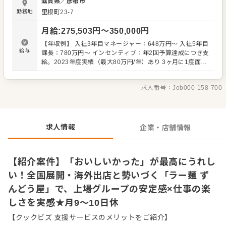
滋賀県
／
彦根市
目店に併設される模擬厨房でラーメンを実際に作るトレー
勤務地
里根町23-7
ニングを行います。慣れてから実際の店に入るので安心で
す。平均年齢33歳。20代の店長やマネージャーもいて、距
月給
:
275,503
円〜
350,000
円
離が近い分、相談しやすいという声も多数。面倒見のいい
先輩が多く「とにかく仕事は楽しくするに限る」面々ばか
【年収例】 入社3年目マネージャー：648万円～ 入社5年目
りです。 【具体的には…】 ・お席へのご案内、オーダーテ
給与
課長：780万円～ インセンティブ：年2回予算達成につき支
イク、レジ対応など接客全般 ・ドリンク作り、提供 ・予約
給。2023年度実績（最大80万円/年）あり 3ヶ月に1度面談
管理、電話対応 ・仕込みから盛り付けまでの調理業務 ・食
を行い、サポートします。 経験とスキルを考慮して経験し
材の仕入れや在庫管理 ・アルバイトスタッフの教育 など
ます。 ※残業代全額支給 ※試用期間3ヵ月あり（その間の
入社後はスキルに合わせた業務からお任せしますので、
求人番号：
Job000-158-700
待遇変動なし）
徐々に仕事の幅を広げていきましょう。先輩スタッフがあ
なたの成長をサポートしますので安心してスタートできる
環境です。 ゆくゆくは、ステップアップもめざせます。
求人情報
企業・店舗情報
【紹介案件】「おいしいかった」が最高にうれし
い！全国展開・海外出店と勢いづく「ラー麺 ず
んどう屋」で、上場グループの安定感×仕事の楽
しさを実感★月9～10日休
【クックビズ 支援サービスのメリットをご紹介】