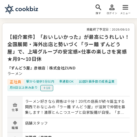
探す
ログイン
メニュー
掲載終了予定日：
2026/09/10
【紹介案件】「おいしいかった」が最高にうれしい！
全国展開・海外出店と勢いづく「ラー麺 ずんどう
屋」で、上場グループの安定感×仕事の楽しさを実感
★月9～10日休
『ずんどう屋』彦根店
｜
株式会社ZUND
ラーメン
正社員
駅から徒歩5分以内
車通勤OK
出店計画多数の成長企業
月8日以上休みあり
＋10
ラーメン好きなら資格は十分！20代の店長が続々誕生する
関西でおなじみの「ラー麺 ずんどう屋」が滋賀で仲間を募
仕事
集します！濃厚とんこつスープと自家製麺が自慢。「また
食べたくなる」一杯を提供していきましょう。ただいま全
店舗スタッフ
国展開に向けて拡大中です。セントラルキッチンがあるの
職種
で難しい調理の技は不要です。 →→入社後の流れ→→ いき
なり店頭に立つのではなく、入社後1～2日は、天神橋4丁