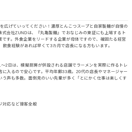
さを広げていってください！濃厚とんこつスープと自家製麺が自慢の
株式会社ZUNDは、『丸亀製麺』でおなじみの東証にも上場するト
業です。外食企業をリードする企業が母体ですので、確固たる経営
。飲食経験があれば早くて3カ月で店長になる方もいます。
1～2日は、模擬厨房が併設される店舗でラーメンを実際に作るトレ
に入るので安心です。平均年齢33歳。20代の店長やマネージャー
いう声も多数。面倒見のいい先輩が多く「とにかく仕事は楽しくす
ジ対応など接客全般