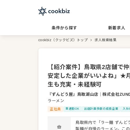
条件から探す
新着求人
cookbiz（クックビズ）トップ
求人検索結果
【紹介案件】鳥取県2店舗で
安定した企業がいいよね」★月
生も充実・未経験可
『ずんどう屋』鳥取湖山店
｜
株式会社ZUN
ラーメン
正社員
車通勤OK
出店計画多数の成長企業
入社
鳥取県内で「ラー麺 ずんど
製麺が自慢のラーメン。この