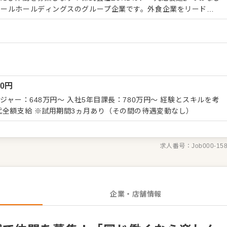
ドールホールディングスのグループ企業です。外食企業をリードす
固たる経営基盤のもと安定して長く活躍できますよ。飲食経験があ
れ→→ いきなり店頭に立つのでは
擬厨房が併設される店舗でラーメンを実際に作るトレーニングを行
に入るので安心です。平均年齢33歳。20代の店長やマネージャー
談しやすいという声も多数。面倒見のいい先輩が多く「とにかく仕
・お席へのご案内、オーダーテイ
00
円
・ドリンク作り、提供 ・予約管理、電話対応 ・仕込みから盛り付け
在庫管理 ・アルバイトスタッフの教育 など 入社後はスキル
ジャー：648万円～ 入社5年目課長：780万円～ 経験とスキルを考
しますので、徐々に仕事の幅を広げていきましょう。先輩スタッフ
します。 ※残業代全額支給 ※試用期間3ヵ月あり（その間の待遇変動なし）
ますので安心してスタートできる環境です。 ゆくゆくは、ステッ
求人番号：
Job000-15
企業・店舗情報