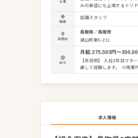
仕事
みの東証にも上場するトリ
る企業が母体ですので、確
店舗スタッフ
れば早くて3カ月で店長になる方もいます。 →→入社後の流
職種
なく、入社後1～2日は、模
鳥取県
／
鳥取市
います。慣れてから実際の店
もいて、距離が近い分、相
勤務地
湖山町東5-211
事は楽しくするに限る」面々ばかりです。 【具体的には…】 
月給
:
275,503
円〜
350,0
ク、レジ対応など接客全般 
までの調理業務 ・食材の仕入れや
【年収例】 入社3年目マネー
給与
に合わせた業務からお任せ
慮して経験
があなたの成長をサポートし
プアップもめざせます。
求人情報