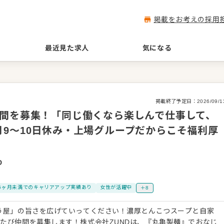
掲載をお考えの採用
最近見た求人
気になる
掲載終了予定日：
2026/09/1
仲間を募集！「同じ働くなら楽しんで仕事して、
9～10日休み・上場グループだからこそ福利厚
D
6ヶ月未満でのキャリアアップ実績あり
女性が活躍中
＋8
う屋」の旨さを広げていってください！濃厚とんこつスープと自家
たび仲間を募集します！株式会社ZUNDは、『丸亀製麺』でおなじ