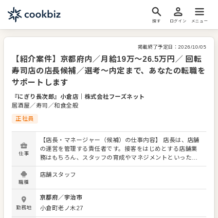
探す
ログイン
メニュー
掲載終了予定日：
2026/10/05
【紹介案件】京都府内／月給19万～26.5万円／ 回転
寿司店の店長候補／選考～内定まで、あなたの転職を
サポートします
『にぎり長次郎』小倉店
｜
株式会社フーズネット
居酒屋／寿司／和食全般
正社員
【店長・マネージャー（候補）の仕事内容】 店長は、店舗
の運営を管理する責任者です。接客をはじめとする店舗業
仕事
務はもちろん、スタッフの育成やマネジメントといった重
要な役割を担います。メインとなるのは、販促イベントや
店舗スタッフ
キャンペーンの企画なども含め、売上に繋げていくことで
職種
す。 全体のオペレーション改善などもお任せしますので、
あなたならではのアイデアを積極的に発信してください。
京都府
／
宇治市
【具体的には…】 ・ホール、キッチンの全体管理 ・予約管
勤務地
小倉町老ノ木27
理、電話対応 ・接客、サービス全般 ・売上管理、在庫管理