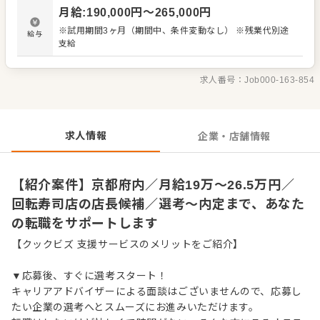
・スタッフの育成やマネジメント、シフト管理 など 入社
月給
:
190,000
円〜
265,000
円
後はスキルに合わせた業務からお任せしますので、徐々に
仕事の幅を広げていきましょう。成長をしっかりサポート
※試用期間3ヶ月（期間中、条件変動なし） ※残業代別途
給与
しますので、経験に関わらず安心してスタートできる環境
支給
です。 ゆくゆくはさらにステップアップなどめざせます。
求人番号：
Job000-163-854
求人情報
企業・店舗情報
【紹介案件】京都府内／月給19万～26.5万円／
回転寿司店の店長候補／選考～内定まで、あなた
の転職をサポートします
【クックビズ 支援サービスのメリットをご紹介】
▼応募後、すぐに選考スタート！
キャリアアドバイザーによる面談はございませんので、応募し
たい企業の選考へとスムーズにお進みいただけます。