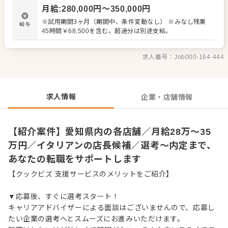
・スタッフの育成やマネジメント、シフト管理 など 入社
月給
:
280,000
円〜
350,000
円
後はスキルに合わせた業務からお任せしますので、徐々に
仕事の幅を広げていきましょう。成長をしっかりサポート
※試用期間3ヶ月（期間中、条件変動なし） ※みなし残業
給与
しますので、経験に関わらず安心してスタートできる環境
45時間￥68,500を含む。超過分は別途支給。
です。 ゆくゆくはさらにステップアップなどめざせます。
求人番号：
Job000-164-444
求人情報
企業・店舗情報
【紹介案件】愛知県内の各店舗／月給28万～35
万円／イタリアンの店長候補／選考～内定まで、
あなたの転職をサポートします
【クックビズ 支援サービスのメリットをご紹介】
▼応募後、すぐに選考スタート！
キャリアアドバイザーによる面談はございませんので、応募し
たい企業の選考へとスムーズにお進みいただけます。