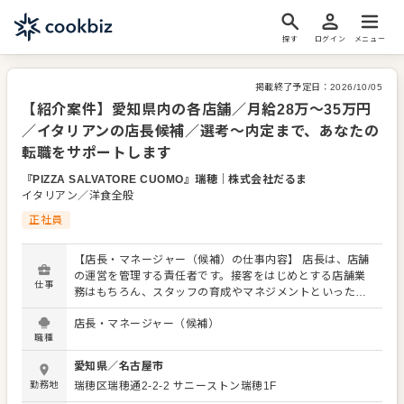
探す
ログイン
メニュー
掲載終了予定日：
2026/10/05
【紹介案件】愛知県内の各店舗／月給28万～35万円
／イタリアンの店長候補／選考～内定まで、あなたの
転職をサポートします
『PIZZA SALVATORE CUOMO』瑞穂
｜
株式会社だるま
イタリアン／洋食全般
正社員
【店長・マネージャー（候補）の仕事内容】 店長は、店舗
の運営を管理する責任者です。接客をはじめとする店舗業
仕事
務はもちろん、スタッフの育成やマネジメントといった重
要な役割を担います。メインとなるのは、販促イベントや
店長・マネージャー（候補）
キャンペーンの企画なども含め、売上に繋げていくことで
職種
す。 全体のオペレーション改善などもお任せしますので、
あなたならではのアイデアを積極的に発信してください。
愛知県
／
名古屋市
【具体的には…】 ・ホール、キッチンの全体管理 ・予約管
勤務地
瑞穂区瑞穂通2-2-2
サニーストン瑞穂1F
理、電話対応 ・接客、サービス全般 ・売上管理、在庫管理