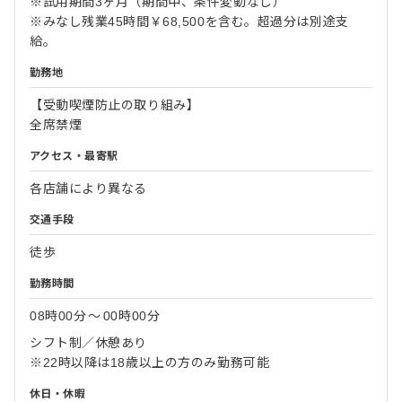
※試用期間3ヶ月（期間中、条件変動なし）
※みなし残業45時間￥68,500を含む。超過分は別途支
給。
勤務地
【受動喫煙防止の取り組み】
全席禁煙
アクセス・最寄駅
各店舗により異なる
交通手段
徒歩
勤務時間
08時00分
〜
00時00分
シフト制／休憩あり
※22時以降は18歳以上の方のみ勤務可能
休日・休暇