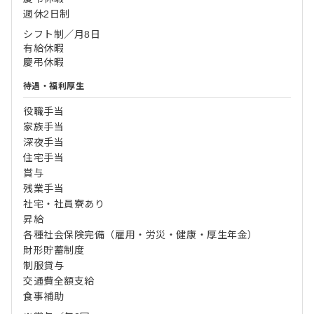
週休2日制
シフト制／月8日
有給休暇
慶弔休暇
待遇・福利厚生
役職手当
家族手当
深夜手当
住宅手当
賞与
残業手当
社宅・社員寮あり
昇給
各種社会保険完備（雇用・労災・健康・厚生年金）
財形貯蓄制度
制服貸与
交通費全額支給
食事補助