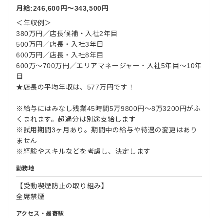
月給:246,600円〜343,500円
＜年収例＞
380万円／店長候補・入社2年目
500万円／店長・入社3年目
600万円／店長・入社8年目
600万～700万円／エリアマネージャー・入社5年目～10年
目
★店長の平均年収は、577万円です！
※給与にはみなし残業45時間5万9800円～8万3200円がふ
くまれます。超過分は別途支給します
※試用期間3ヶ月あり。期間中の給与や待遇の変更はあり
ません
※経験やスキルなどを考慮し、決定します
勤務地
【受動喫煙防止の取り組み】
全席禁煙
アクセス・最寄駅