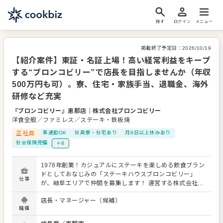
探す
ログイン
メニュー
掲載終了予定日：
2026/10/19
【紹介案件】東証・名証上場！高い経常利益をキープ
する“ブロンコビリー”で店長を目指しませんか（年収
500万円も可）。寮、住宅・家族手当、退職金、海外
研修など充実
『ブロンコビリー』恵那店
｜
株式会社ブロンコビリー
洋食全般／ファミレス／ステーキ・鉄板焼
正社員
車通勤OK
社員寮・社宅あり
月8日以上休みあり
社会保険完備
＋8
1978年創業！カジュアルにステーキを楽しめる飲食ブラン
ドとしておなじみの「ステーキハウスブロンコビリー」
仕事
が、岐阜エリアで仲間を募集します！ 運営する株式会社ブ
ロンコビリーは、東証・名証に上場する安定企業。長くじ
店長・マネージャー（候補）
っくりキャリアを積みたいという方はぜひ。寮、住宅や家
職種
族手当、退職金、財形貯蓄や海外研修など福利厚生も充
実。お休みは月8日と、ライフスタイルが変わっても働きや