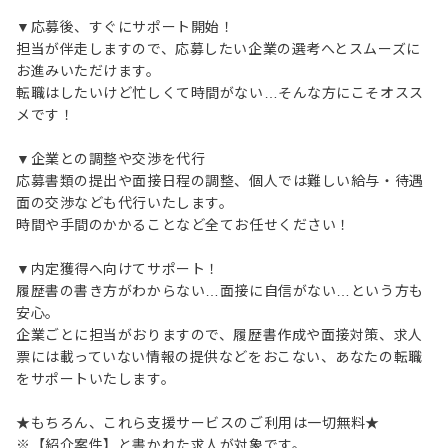
▼応募後、すぐにサポート開始！
担当が伴走しますので、応募したい企業の選考へとスムーズに
お進みいただけます。
転職はしたいけど忙しくて時間がない…そんな方にこそオスス
メです！
▼企業との調整や交渉を代行
応募書類の提出や面接日程の調整、個人では難しい給与・待遇
面の交渉なども代行いたします。
時間や手間のかかることなど全てお任せください！
▼内定獲得へ向けてサポート！
履歴書の書き方がわからない…面接に自信がない…という方も
安心。
企業ごとに担当がおりますので、履歴書作成や面接対策、求人
票には載っていない情報の提供などをおこない、あなたの転職
をサポートいたします。
★もちろん、これら支援サービスのご利用は一切無料★
※【紹介案件】と書かれた求人が対象です。