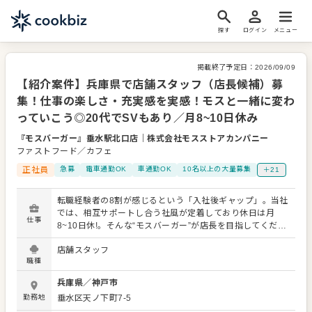
探す
ログイン
メニュー
掲載終了予定日：
2026/09/09
【紹介案件】兵庫県で店舗スタッフ（店長候補）募
集！仕事の楽しさ・充実感を実感！モスと一緒に変わ
っていこう◎20代でSVもあり／月8~10日休み
『モスバーガー』垂水駅北口店
｜
株式会社モスストアカンパニー
ファストフード／カフェ
正社員
急募
電車通勤OK
車通勤OK
10名以上の大量募集
＋21
転職経験者の8割が感じるという「入社後ギャップ」。当社
では、相互サポートし合う社風が定着しており休日は月
仕事
8~10日休!。そんな“モスバーガー”が店長を目指してくださ
る店舗スタッフを募ります。従業員満足度の高い、充実し
店舗スタッフ
たサポート体制を持つ企業で活躍しませんか。 【主な業
職種
務】 売上管理・アルバイト育成などをお任せします！ 具体
的には ◇接客・調理 ◇アルバイトの指導・シフト管理 ◇
兵庫県
／
神戸市
在庫・売上管理 ◇店舗イベント企画 など ＊副店長・店長
勤務地
垂水区天ノ下町7-5
に昇格していくと、店舗運営業務がメインになります！ ＊