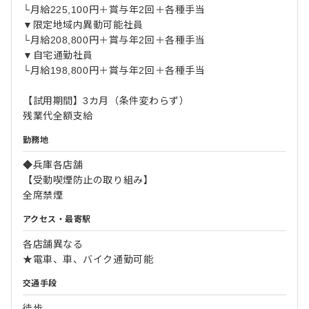
└月給225,100円＋賞与年2回＋各種手当
▼限定地域内異動可能社員
└月給208,800円＋賞与年2回＋各種手当
▼自宅通勤社員
└月給198,800円＋賞与年2回＋各種手当
【試用期間】3カ月（条件変わらず）
残業代全額支給
勤務地
◆兵庫各店舗
【受動喫煙防止の取り組み】
全席禁煙
アクセス・最寄駅
各店舗異なる
★電車、車、バイク通勤可能
交通手段
徒歩