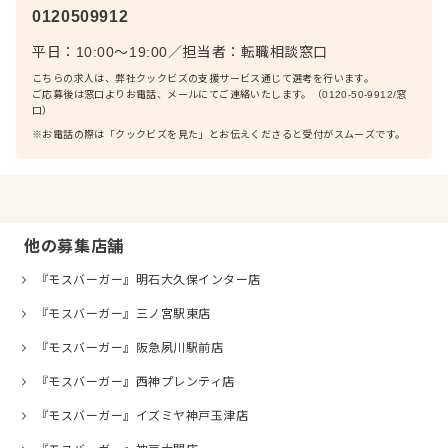
0120509912
平日：10:00〜19:00
／
担当者：
転職相談窓口
こちらの求人は、弊社クックビズの支援サービス通じて選考を行います。
ご応募後は窓口よりお電話、メールにてご連絡いたします。（0120-50-9912/窓
口）
※お電話の際は「クックビズを見た」とお伝えくださると受付がスムーズです。
他の募集店舗
『モスバーガー』明石大久保インター店
『モスバーガー』三ノ宮駅東店
『モスバーガー』阪急夙川駅前店
『モスバーガー』西神プレンティ店
『モスバーガー』イズミヤ神戸玉津店