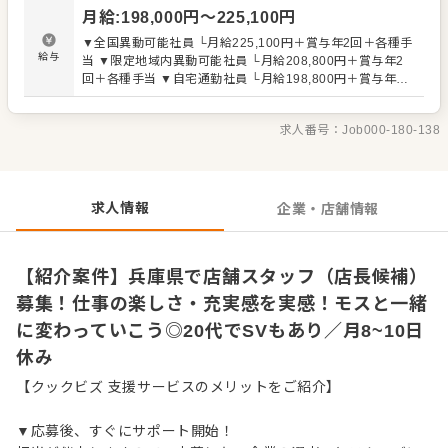
店長になったら、店舗の数値管理や同地域の店舗と連携し
月給
:
198,000
円〜
225,100
円
た共同イベントなども企画・開催します。 全体のオペレー
ション改善などもお任せしますので、あなたならではのア
▼全国異動可能社員 └月給225,100円＋賞与年2回＋各種手
イデアを積極的に発信してください。 入社後はスキルに合
給与
当 ▼限定地域内異動可能社員 └月給208,800円＋賞与年2
わせた業務からお任せしますので、徐々に仕事の幅を広げ
回＋各種手当 ▼自宅通勤社員 └月給198,800円＋賞与年2
ていきましょう。成長をしっかりサポートしますので、経
回＋各種手当 【試用期間】3カ月（条件変わらず） 残業代
験に関わらず安心してスタートできる環境です。 ゆくゆく
全額支給
はさらにステップアップなどめざせます。
求人番号：
Job000-180-138
求人情報
企業・店舗情報
【紹介案件】兵庫県で店舗スタッフ（店長候補）
募集！仕事の楽しさ・充実感を実感！モスと一緒
に変わっていこう◎20代でSVもあり／月8~10日
休み
【クックビズ 支援サービスのメリットをご紹介】
▼応募後、すぐにサポート開始！