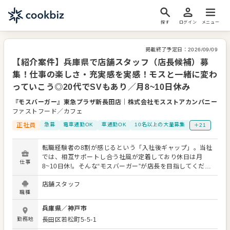
探す
ログイン
メニュー
掲載終了予定日：
2026/09/09
【紹介案件】兵庫県で店舗スタッフ（店長候補）募
集！仕事の楽しさ・充実感を実感！モスと一緒に変わ
っていこう◎20代でSVもあり／月8~10日休み
『モスバーガー』東急プラザ新長田店
｜
株式会社モスストアカンパニー
ファストフード／カフェ
正社員
急募
電車通勤OK
車通勤OK
10名以上の大量募集
＋21
転職経験者の8割が感じるという「入社後ギャップ」。当社
では、相互サポートし合う社風が定着しており休日は月
仕事
8~10日休!。そんな“モスバーガー”が店長を目指してくださ
る店舗スタッフを募ります。従業員満足度の高い、充実し
店舗スタッフ
たサポート体制を持つ企業で活躍しませんか。 【主な業
職種
務】 売上管理・アルバイト育成などをお任せします！ 具体
的には ◇接客・調理 ◇アルバイトの指導・シフト管理 ◇
兵庫県
／
神戸市
在庫・売上管理 ◇店舗イベント企画 など ＊副店長・店長
勤務地
長田区若松町5-5-1
に昇格していくと、店舗運営業務がメインになります！ ＊