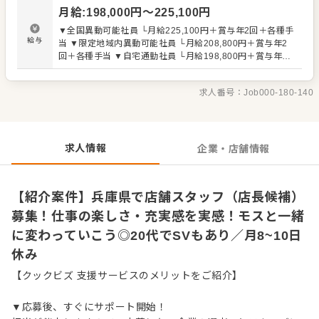
店長になったら、店舗の数値管理や同地域の店舗と連携し
月給
:
198,000
円〜
225,100
円
た共同イベントなども企画・開催します。 全体のオペレー
ション改善などもお任せしますので、あなたならではのア
▼全国異動可能社員 └月給225,100円＋賞与年2回＋各種手
イデアを積極的に発信してください。 入社後はスキルに合
給与
当 ▼限定地域内異動可能社員 └月給208,800円＋賞与年2
わせた業務からお任せしますので、徐々に仕事の幅を広げ
回＋各種手当 ▼自宅通勤社員 └月給198,800円＋賞与年2
ていきましょう。成長をしっかりサポートしますので、経
回＋各種手当 【試用期間】3カ月（条件変わらず） 残業代
験に関わらず安心してスタートできる環境です。 ゆくゆく
全額支給
はさらにステップアップなどめざせます。
求人番号：
Job000-180-140
求人情報
企業・店舗情報
【紹介案件】兵庫県で店舗スタッフ（店長候補）
募集！仕事の楽しさ・充実感を実感！モスと一緒
に変わっていこう◎20代でSVもあり／月8~10日
休み
【クックビズ 支援サービスのメリットをご紹介】
▼応募後、すぐにサポート開始！