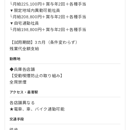
└月給225,100円＋賞与年2回＋各種手当
▼限定地域内異動可能社員
└月給208,800円＋賞与年2回＋各種手当
▼自宅通勤社員
└月給198,800円＋賞与年2回＋各種手当
【試用期間】3カ月（条件変わらず）
残業代全額支給
勤務地
◆兵庫各店舗
【受動喫煙防止の取り組み】
全席禁煙
アクセス・最寄駅
各店舗異なる
★電車、車、バイク通勤可能
交通手段
徒歩