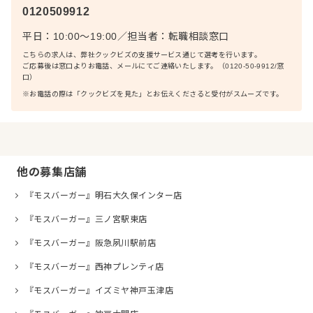
0120509912
平日：10:00〜19:00
／
担当者：
転職相談窓口
こちらの求人は、弊社クックビズの支援サービス通じて選考を行います。
ご応募後は窓口よりお電話、メールにてご連絡いたします。（0120-50-9912/窓
口）
※お電話の際は「クックビズを見た」とお伝えくださると受付がスムーズです。
他の募集店舗
『モスバーガー』明石大久保インター店
『モスバーガー』三ノ宮駅東店
『モスバーガー』阪急夙川駅前店
『モスバーガー』西神プレンティ店
『モスバーガー』イズミヤ神戸玉津店