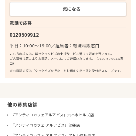
気になる
電話で応募
0120509912
平日：10:00〜19:00
／
担当者：
転職相談窓口
こちらの求人は、弊社クックビズの支援サービス通じて選考を行います。
ご応募後は窓口よりお電話、メールにてご連絡いたします。（0120-50-9912/窓
口）
※お電話の際は「クックビズを見た」とお伝えくださると受付がスムーズです。
他の募集店舗
『アンティコカフェアルアビス』六本木ヒルズ店
『アンティコカフェ アルアビス』池袋店
『アンティコカフェ アルアビス』アトレ恵比寿店