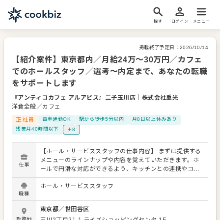
探す
ログイン
メニュー
掲載終了予定日：
2026/10/14
【紹介案件】東京都内／月給24万～30万円／カフェ
でのホールスタッフ／選考～内定まで、あなたの転職
をサポートします
『アンティコカフェ アルアビス』二子玉川店
｜
株式会社重光
洋食全般／カフェ
正社員
電車通勤OK
駅から徒歩5分以内
月8日以上休みあり
残業月40時間以下
＋8
【ホール・サービススタッフの仕事内容】 まずは提供する
メニューのラインナップや内容を覚えていただきます。ホ
仕事
ールで円滑な対応ができるよう、キッチンとの連携やコミ
ュニケーションも大切にしてください。 お店の顔として、
ホール・サービススタッフ
お客さまから直接感謝の言葉をいただいたり、改善要求な
職種
どのご意見をいただくこともあります。内容は店舗メンバ
ーに共有しながら、よりよいお店づくりを心がけてくださ
東京都
／
世田谷区
い。オペレーション改善などのアイデアも大歓迎です。
勤務地