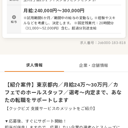
玉川2丁目21-1
ライズショッピングセンタ 1F
【具体的には…】 ・お席へのご案内、オーダーテイク、レ
ジ対応など接客全般 ・ドリンク作り、提供 ・テーブルの片
月給
:
240,000
円〜
300,000
円
づけ、清掃 ・予約管理、電話対応 など 入社後はスキルに
合わせた業務からお任せしますので、徐々に仕事の幅を広
※試用期間6か月／期間中の給与の変動なし ※経験やスキ
げていきましょう。成長をしっかりサポートしますので、
給与
ルなどを考慮し、決定します。 ※固定残業代：20時間分
経験に関わらず安心してスタートできる環境です。 ゆくゆ
（31,000～52,000円）含む。超過分別途支給
くはステップアップなどもめざせます。
求人番号：
Job000-183-818
求人情報
企業・店舗情報
【紹介案件】東京都内／月給24万～30万円／カ
フェでのホールスタッフ／選考～内定まで、あな
たの転職をサポートします
【クックビズ 支援サービスのメリットをご紹介】
▼応募後、すぐにサポート開始！
担当が伴走しますので、応募したい企業の選考へとスムーズに