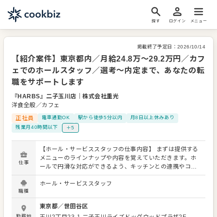
探す
ログイン
メニュー
掲載終了予定日：
2026/10/14
【紹介案件】東京都内／月給24.8万～29.2万円／カフ
ェでのホールスタッフ／選考～内定まで、あなたの転
職をサポートします
『HARBS』二子玉川店
｜
株式会社重光
洋食全般／カフェ
正社員
電車通勤OK
駅から徒歩5分以内
月8日以上休みあり
残業月40時間以下
＋5
【ホール・サービススタッフの仕事内容】 まずは提供する
メニューのラインナップや内容を覚えていただきます。ホ
仕事
ールで円滑な対応ができるよう、キッチンとの連携やコミ
ュニケーションも大切にしてください。 お店の顔として、
ホール・サービススタッフ
お客さまから直接感謝の言葉をいただいたり、改善要求な
職種
どのご意見をいただくこともあります。内容は店舗メンバ
ーに共有しながら、よりよいお店づくりを心がけてくださ
東京都
／
世田谷区
い。オペレーション改善などのアイデアも大歓迎です。
勤務地