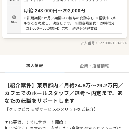
玉川2丁目23-1
二子玉川ライズドッグウッドプラザ2F
【具体的には…】 ・お席へのご案内、オーダーテイク、レ
ジ対応など接客全般 ・ドリンク作り、提供 ・テーブルの片
月給
:
248,000
円〜
292,000
円
づけ、清掃 ・予約管理、電話対応 など 入社後はスキルに
合わせた業務からお任せしますので、徐々に仕事の幅を広
※試用期間6か月／期間中の給与の変動なし ※経験やスキ
げていきましょう。成長をしっかりサポートしますので、
給与
ルなどを考慮し、決定します。 ※固定残業代：20時間分
経験に関わらず安心してスタートできる環境です。 ゆくゆ
（31,000～55,000円）含む。超過分別途支給
くはステップアップなどもめざせます。
求人番号：
Job000-183-824
求人情報
企業・店舗情報
【紹介案件】東京都内／月給24.8万～29.2万円／
カフェでのホールスタッフ／選考～内定まで、あ
なたの転職をサポートします
【クックビズ 支援サービスのメリットをご紹介】
▼応募後、すぐにサポート開始！
担当が伴走しますので、応募したい企業の選考へとスムーズに