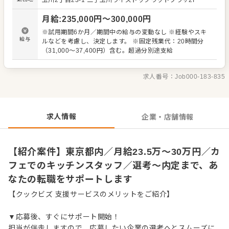
玉川2丁目23-1
二子玉川ライズドッグウッドプラザ2F
理業務 ・まかないづくり ・後輩スタッフやアルバイトスタ
ッフの教育 ・洗浄や清掃など衛生管理 ・料理長の補助 ・
月給
:
235,000
円〜
300,000
円
新メニュー提案 など 入社後はスキルに合わせた業務からお
任せしますので、徐々に仕事の幅を広げていきましょう。
※試用期間6か月／期間中の給与の変動なし ※経験やスキ
成長をしっかりサポートしますので、経験に関わらず安心
給与
ルなどを考慮し、決定します。 ※固定残業代：20時間分
してスタートできる環境です。 ゆくゆくはステップアップ
（31,000～37,400円）含む。超過分別途支給
などもめざせます。
求人番号：
Job000-183-835
求人情報
企業・店舗情報
【紹介案件】東京都内／月給23.5万～30万円／カ
フェでのキッチンスタッフ／選考～内定まで、あ
なたの転職をサポートします
【クックビズ 支援サービスのメリットをご紹介】
▼応募後、すぐにサポート開始！
担当が伴走しますので、応募したい企業の選考へとスムーズに