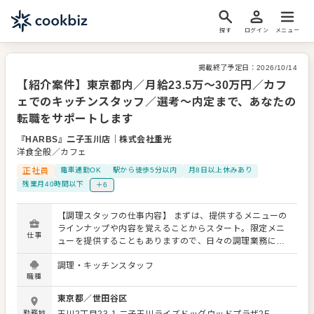
探す
ログイン
メニュー
掲載終了予定日：
2026/10/14
【紹介案件】東京都内／月給23.5万～30万円／カフ
ェでのキッチンスタッフ／選考～内定まで、あなたの
転職をサポートします
『HARBS』二子玉川店
｜
株式会社重光
洋食全般／カフェ
正社員
電車通勤OK
駅から徒歩5分以内
月8日以上休みあり
残業月40時間以下
＋6
【調理スタッフの仕事内容】 まずは、提供するメニューの
ラインナップや内容を覚えることからスタート。限定メニ
仕事
ューを提供することもありますので、日々の調理業務に加
え、さまざまなスキルを活かしたり、習得できたりもしま
調理・キッチンスタッフ
す。 メニューの提案も可能です。ぜひアイデアを発信して
職種
ください。よりよいお店づくりのためのオペレーション改
善なども大歓迎です。 【具体的には…】 ・仕込みから盛り
東京都
／
世田谷区
付けまでの調理全般 ・仕入れや在庫管理などキッチンの管
勤務地