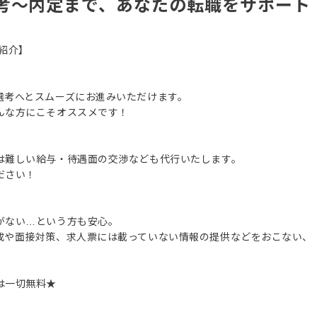
考～内定まで、あなたの転職をサポート
紹介】
選考へとスムーズにお進みいただけます。
んな方にこそオススメです！
は難しい給与・待遇面の交渉なども代行いたします。
ださい！
がない…という方も安心。
成や面接対策、求人票には載っていない情報の提供などをおこない、
は一切無料★
。