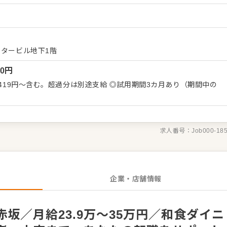
お店づくりのためのオペレーション改善なども大歓迎です。 【具
盛り付けまでの調理全般 ・仕入れや在庫管理などキッチンの管理業
輩スタッフやアルバイトスタッフの教育 ・洗浄や清掃など衛生管理
せた業務からお任せしますの
ていきましょう。成長をしっかりサポートしますので、経験に関わら
タービル地下1階
境です。 ゆくゆくはステップアップなどもめざせます。
00
円
,419円～含む。超過分は別途支給 ◎試用期間3カ月あり（期間中の
求人番号：
Job000-18
企業・店舗情報
坂／月給23.9万～35万円／和食ダイニ