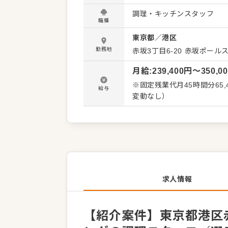
発信してください。よりよい
調理・キッチンスタッフ
体的には…】 ・仕込みから
職種
務 ・まかないづくり ・後
東京都
／
港区
・料理長の補助 ・新メニュー提案 など 入社後はスキルに合わ
で、徐々に仕事の幅を広げ
勤務地
赤坂3丁目6-20
赤坂ポールス
ず安心してスタートできる環
月給
:
239,400
円〜
350,0
※固定残業代月45時間分65
給与
変動なし）
求人情報
【紹介案件】東京都港区赤