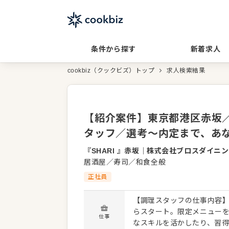
条件から探す
新着求人
cookbiz（クックビズ）トップ
求人検索結果
【紹介案件】東京都港区赤坂／
タッフ／選考～内定まで、あ
『SHARI 』赤坂
｜
株式会社ブロスダイニン
居酒屋／寿司／和食全般
正社員
【調理スタッフの仕事内容】
らスタート。限定メニュー
仕事
なスキルを活かしたり、習得