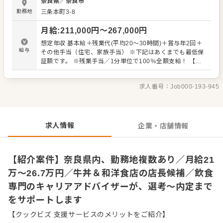
奈良県
／
奈良市
し店長（候補）として大きく飛躍されることを期待してい
勤務地
三条本町3-8
ます。 また、全体のオペレーション改善や構築もお任せし
ますので、あなたならではのアイデアを積極的に発信して
月給
:
211,000
円〜
267,000
円
ください。 【具体的には…】 ・ホール、キッチンの全体管
理 ・予約管理、電話対応 ・接客、サービス全般 ・スタッ
想定年収 基本給＋残業代(平均20～30時間)＋賞与年2回＋
フへの指示出し、動きの確認 ・売上管理、発注業務、在庫
給与
その他手当（住宅、家族手当） ※下記はあくまでも最低保
管理 ・スタッフの育成やマネジメント、シフト管理 など
証額です。 ※残業手当／1分単位で100％全額支給！ 【年
入社後はスキルに合わせた業務からお任せしますので、
収イメージ】 店舗主任（入社1年目）：年収405万円～ 店
徐々に業務の幅を広げていきましょう。現店長をはじめ本
長就任後：年収480万円～589万円（賞与 年2回、役職手当
部スタッフがあなたの成長をサポートしますので、店長経
求人番号：
Job000-193-945
を含む） 【年収例】 700万円／経験5年／エリアマネジャ
験がない方も安心してスタートできる環境です。 将来のキ
ー（月給38万円＋諸手当＋賞与） 580万円／店長※平均
ャリアとして、SVやエリアマネージャーといった本部職へ
（月給30万円＋諸手当＋賞与） 【試用期間】 3ヶ月（期間
の昇格のチャンスもあり。独立をめざすなど、店舗運営の
中、給与待遇変更なし）
ノウハウも学べます。
求人情報
企業・店舗情報
【紹介案件】奈良県内、勤務地複数あり／月給21
万～26.7万円／牛丼＆和洋食店の店長候補／飲食
専門のキャリアアドバイザーが、選考～内定まで
をサポートします
【クックビズ 支援サービスのメリットをご紹介】