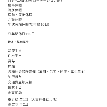
月9～10日休み(ローテーション制)
慶弔休暇
特別休暇
産前・産後休暇
介護休暇
年次有給休暇(初年度10日)
◎年間休日116日
待遇・福利厚生
深夜手当
住宅手当
賞与
昇給
各種社会保険完備（雇用・労災・健康・厚生年金）
制服貸与
交通費全額支給
残業手当
食事補助
※昇給 年1回（人事評価による）
※賞与 年2回