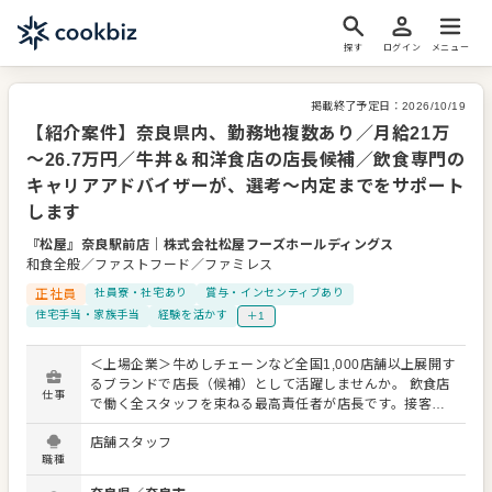
探す
ログイン
メニュー
掲載終了予定日：
2026/10/19
【紹介案件】奈良県内、勤務地複数あり／月給21万
～26.7万円／牛丼＆和洋食店の店長候補／飲食専門の
キャリアアドバイザーが、選考～内定までをサポート
します
『松屋』奈良駅前店
｜
株式会社松屋フーズホールディングス
和食全般／ファストフード／ファミレス
正社員
社員寮・社宅あり
賞与・インセンティブあり
住宅手当・家族手当
経験を活かす
＋1
＜上場企業＞牛めしチェーンなど全国1,000店舗以上展開す
るブランドで店長（候補）として活躍しませんか。 飲食店
仕事
で働く全スタッフを束ねる最高責任者が店長です。接客を
はじめとする店舗運営全般はもちろん、スタッフの育成や
店舗スタッフ
マネジメントといった重要な役割を担います。また、販促
職種
イベントやキャンペーンの企画など売上に直結するやりが
いある業務がメインとなります。マネジメント経験を活か