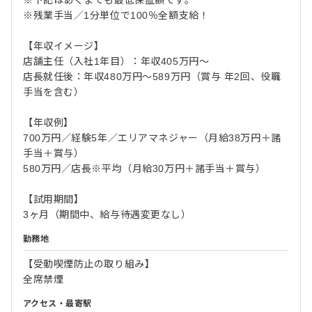
※下記はあくまでも最低保証額です。
※残業手当／1分単位で100％全額支給！
【年収イメージ】
店舗主任（入社1年目）：年収405万円～
店長就任後：年収480万円～589万円（賞与 年2回、役職
手当を含む）
【年収例】
700万円／経験5年／エリアマネジャー（月給38万円＋諸
手当＋賞与）
580万円／店長※平均（月給30万円＋諸手当＋賞与）
【試用期間】
3ヶ月（期間中、給与待遇変更なし）
勤務地
【受動喫煙防止の取り組み】
全席禁煙
アクセス・最寄駅