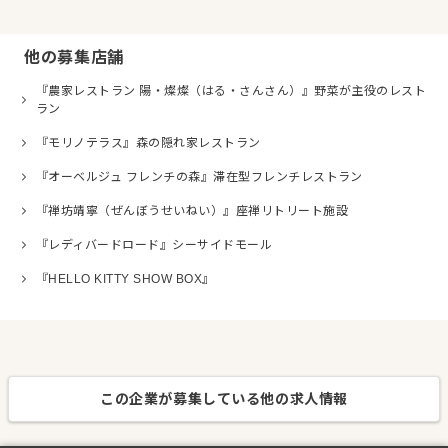
他の募集店舗
『農家レストラン 陽・燦燦（はる・さんさん）』野菜が主役のレスト
ラン
『モリノテラス』森の隠れ家レストラン
『オーベルジュ フレンチの森』滞在型フレンチレストラン
『禅坊靖寧（ぜんぼうせいねい）』座禅リトリート施設
『レディバードロード』シーサイドモール
『HELLO KITTY SHOW BOX』
この企業が募集している他の求人情報