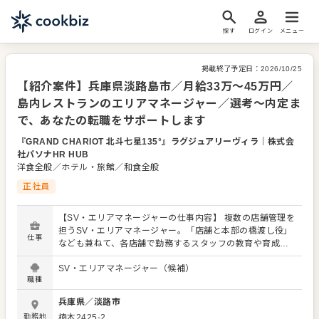
探す
ログイン
メニュー
掲載終了予定日：
2026/10/25
【紹介案件】兵庫県淡路島市／月給33万～45万円／
島内レストランのエリアマネージャー／選考～内定ま
で、あなたの転職をサポートします
『GRAND CHARIOT 北斗七星135°』ラグジュアリーヴィラ
｜
株式会
社パソナHR HUB
洋食全般／ホテル・旅館／和食全般
正社員
【SV・エリアマネージャーの仕事内容】 複数の店舗管理を
担うSV・エリアマネージャー。「店舗と本部の橋渡し役」
仕事
なども兼ねて、各店舗で勤務するスタッフの教育や育成を
行いながら、各ブランドや店舗を円滑に運営できるよう多
SV・エリアマネージャー（候補）
角的なサポートをお願いします。各店舗の店長の、一番の
職種
相談役となる存在です。課題整理を行いながら丁寧な対応
を心がけてください。これまでに培った現場経験やマネジ
兵庫県
／
淡路市
メント経験は存分に活かせます。 【具体的には…】 ・店舗
勤務地
楠本2425-2