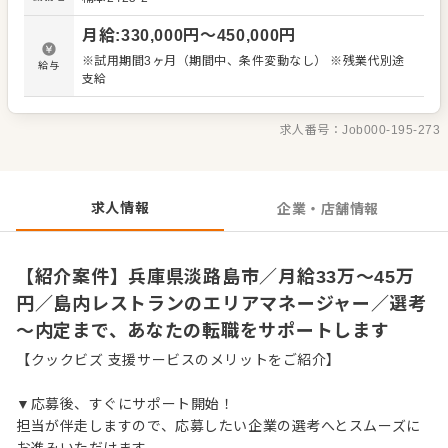
での課題改善 ・売上向上の戦略の考案・実現 ・各店舗を巡
回しマネジメントのノウハウを提供 ・店舗オペレーション
月給
:
330,000
円〜
450,000
円
の指導 etc. 入社後はスキルに合わせた業務からお任せしま
すので、徐々に仕事の幅を広げていきましょう。成長をサ
※試用期間3ヶ月（期間中、条件変動なし） ※残業代別途
給与
ポートする体制もあり、経験に関わらず安心してスタート
支給
できる環境です。 ゆくゆくは、さらなるステップアップも
めざせます。
求人番号：
Job000-195-273
求人情報
企業・店舗情報
【紹介案件】兵庫県淡路島市／月給33万～45万
円／島内レストランのエリアマネージャー／選考
～内定まで、あなたの転職をサポートします
【クックビズ 支援サービスのメリットをご紹介】
▼応募後、すぐにサポート開始！
担当が伴走しますので、応募したい企業の選考へとスムーズに