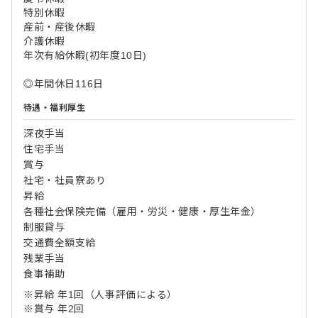
特別休暇
産前・産後休暇
介護休暇
年次有給休暇(初年度10日)
◎年間休日116日
待遇・福利厚生
深夜手当
住宅手当
賞与
社宅・社員寮あり
昇給
各種社会保険完備（雇用・労災・健康・厚生年金）
制服貸与
交通費全額支給
残業手当
食事補助
※昇給 年1回（人事評価による）
※賞与 年2回