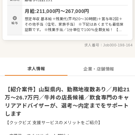
飯喰字村西1131
きく飛躍されることを期待しています。 また、全体のオペ
レーション改善や構築もお任せしますので、あなたならで
月給
:
211,000
円〜
267,000
円
はのアイデアを積極的に発信してください。 【具体的に
は…】 ・ホール、キッチンの全体管理 ・予約管理、電話対
想定年収 基本給＋残業代(平均20～30時間)＋賞与年2回＋
応 ・接客、サービス全般 ・スタッフへの指示出し、動きの
給与
その他手当（住宅、家族手当） ※下記はあくまでも最低保
確認 ・売上管理、発注業務、在庫管理 ・スタッフの育成や
証額です。 ※残業手当／1分単位で100％全額支給！ 【年
マネジメント、シフト管理 など 入社後はスキルに合わせ
収イメージ】 店舗主任（入社1年目）：年収405万円～ 店
た業務からお任せしますので、徐々に業務の幅を広げてい
長就任後：年収480万円～589万円（賞与 年2回、役職手当
きましょう。現店長をはじめ本部スタッフがあなたの成長
求人番号：
Job000-198-164
を含む） 【年収例】 700万円／経験5年／エリアマネジャ
をサポートしますので、店長経験がない方も安心してスタ
ー（月給38万円＋諸手当＋賞与） 580万円／店長※平均
ートできる環境です。 将来のキャリアとして、SVやエリア
（月給30万円＋諸手当＋賞与） 【試用期間】 3ヶ月（期間
マネージャーといった本部職への昇格のチャンスもあり。
中、給与待遇変更なし）
独立をめざすなど、店舗運営のノウハウも学べます。
求人情報
企業・店舗情報
【紹介案件】山梨県内、勤務地複数あり／月給21
万～26.7万円／牛丼の店長候補／飲食専門のキャ
リアアドバイザーが、選考～内定までをサポート
します
【クックビズ 支援サービスのメリットをご紹介】