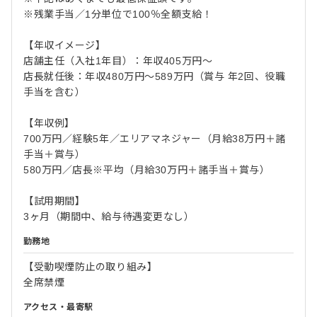
※残業手当／1分単位で100％全額支給！
【年収イメージ】
店舗主任（入社1年目）：年収405万円～
店長就任後：年収480万円～589万円（賞与 年2回、役職
手当を含む）
【年収例】
700万円／経験5年／エリアマネジャー（月給38万円＋諸
手当＋賞与）
580万円／店長※平均（月給30万円＋諸手当＋賞与）
【試用期間】
3ヶ月（期間中、給与待遇変更なし）
勤務地
【受動喫煙防止の取り組み】
全席禁煙
アクセス・最寄駅