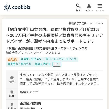
探す
ログイン
メニュー
掲載終了予定日：
2026/11/08
【紹介案件】山梨県内、勤務地複数あり／月給21万
～26.7万円／牛丼の店長候補／飲食専門のキャリアア
ドバイザーが、選考～内定までをサポートします
『松屋』山梨昭和店
｜
株式会社松屋フーズホールディングス
和食全般／ファストフード／ファミレス
正社員
社員寮・社宅あり
賞与・インセンティブあり
住宅手当・家族手当
経験を活かす
＋1
牛めしチェーンなど全国1,000店舗以上展開するブランド
で、店長（候補）として活躍しませんか。上場する企業で
仕事
安定してご勤務できます。 飲食店で働く全スタッフを束ね
る最高責任者が店長です。接客をはじめとする店舗運営全
店舗スタッフ
般はもちろん、スタッフの育成やマネジメントといった重
職種
要な役割を担います。また、販促イベントやキャンペーン
の企画など売上に直結するやりがいある業務がメインとな
山梨県
／
昭和町
ります。マネジメント経験を活かし店長（候補）として大
勤務地