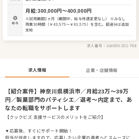
ます。 メニュー開発にもチャレンジ可能。大人も子どもも
喜ぶ斬新なメニューや、お客さまを飽きさせない季節ごと
月給
:
300,000
円〜
400,000
円
の新メニューを提案してください！ 【具体的には…】 生菓
子の仕込み・仕上げや、クッキーやパウンドケーキ類の焼
※試用期間2ヶ月（期間中、給与待遇変更なし） ※みなし
菓子の製造業務を担当して頂きます。 製造に関わる原材料
給与
残業30時間（￥43,575～￥61,575）を含む。超過分は追加
や資材の発注数決め、在庫管理等々もして頂きます。 入社
支給
後はスキルに合わせた業務からお任せしますので、徐々に
業務の幅を広げていきましょう。先輩スタッフがあなたの
成長をサポートしますので、経験が浅い方も安心してスタ
求人番号：
Job000-201-768
ートできる環境です。 将来のキャリアとして、シェフパテ
ィシエやマネージャーといった昇格のチャンスもありま
す。
求人情報
企業・店舗情報
【紹介案件】神奈川県横浜市／月給23万～39万
円／製菓部門のパティシエ／選考～内定まで、あ
なたの転職をサポートします
【クックビズ 支援サービスのメリットをご紹介】
▼応募後、すぐにサポート開始！
担当が伴走しますので、応募したい企業の選考へとスムーズに