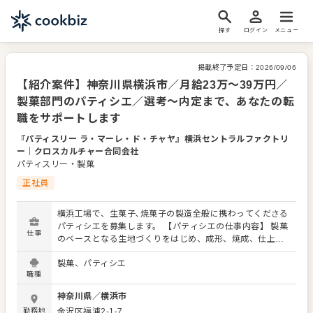
探す
ログイン
メニュー
掲載終了予定日：
2026/09/06
【紹介案件】神奈川県横浜市／月給23万～39万円／
製菓部門のパティシエ／選考～内定まで、あなたの転
職をサポートします
『パティスリー ラ・マーレ・ド・チャヤ』横浜セントラルファクトリ
ー
｜
クロスカルチャー合同会社
パティスリー・製菓
正社員
横浜工場で、生菓子､焼菓子の製造全般に携わってくださる
パティシエを募集します。 【パティシエの仕事内容】 製菓
仕事
のベースとなる生地づくりをはじめ、成形、焼成、仕上げ
と、菓子づくりのすべての作業工程および、材料の発注・
製菓、パティシエ
在庫管理などに携わっていただきます。オーダーメイドケ
職種
ーキの製造、および生菓子・焼き菓子製造の基本的なスキ
ルが学べる環境です。店舗独自のレシピを学べたり、新し
神奈川県
／
横浜市
い商品開発に挑戦するなど活躍のフィールドが広がってい
勤務地
金沢区福浦2-1-7