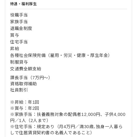
待遇・福利厚生
役職手当
家族手当
退職金制度
賞与
住宅手当
昇給
各種社会保険完備（雇用・労災・健康・厚生年金）
制服貸与
交通費全額支給
課長手当（7万円～）
資格取得補助
社員割引
※昇給：年1回
※賞与：年2回
※家族手当：扶養義務対象の配偶者12,000円、子供4,000
円／1人（2人まで）
※住宅手当：規定あり（月4万円／満30歳､独身一人暮ら
しで住居賃貸契約書の名義人であること）