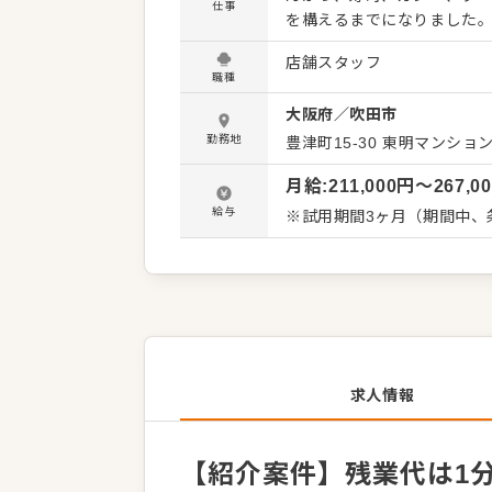
仕事
を構えるまでになりました。 長年運営を続け、さらに成長を続けられているのは、当社が
に挑戦し続ける企業』である
店舗スタッフ
かで今回、寿司業態の「すし松」で、すし職
職種
らも注目される寿司。お客
大阪府
／
吹田市
さに手作りで握りを披露す
しみいただけるネタの知識
勤務地
豊津町15-30 東明マンション
してください。 【具体的には…】 ・すしの仕込み、握り等調理全般 ・スタッフ教育 ・シフト
月給
:
211,000
円〜
267,0
管理 ・数字管理 すし職人として活躍いただくと共に、店舗運営全般をお任せします。 入社後
はスキルに合わせた業務か
給与
※試用期間3ヶ月（期間中、
をサポートする体制もあり、
ステップアップや独り立ち
求人情報
【紹介案件】残業代は1分