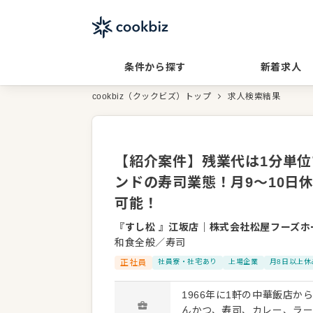
条件から探す
新着求人
cookbiz（クックビズ）トップ
求人検索結果
【紹介案件】残業代は1分単位
ンドの寿司業態！月9～10日
可能！
『すし松 』江坂店
｜
株式会社松屋フーズホ
和食全般／寿司
正社員
社員寮・社宅あり
上場企業
月8日以上休
1966年に1軒の中華飯店
んかつ、寿司、カレー、ラー