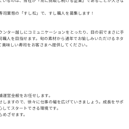
ているのは、当社が『常に挑戦し続ける企業』であることが大きな
寿司業態の「すし松」で、すし職人を募集します！
ウンター越しにコミュニケーションをとったり、目の前でまさに手
司職人を目指せます。旬の素材から通年でお愉しみいただけるネタ
て美味しい寿司をお客さまへ提供してください。
舗運営全般をお任せします。
せしますので、徐々に仕事の幅を広げていきましょう。成長をサポ
心してスタートできる環境です。
もめざせます。