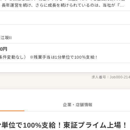
『常
ことが大きな要因になっています。 様々な挑戦をしてきているな
人を募集します！ 【すし職人の仕事内容】 世界か
様とカウンター越しにコミュニケーションをとったり、目の前でま
るなど、一人前の寿司職人を目指せます。旬の素材から通年でお愉
などを深め、見て、聞いて、食べて美味しい寿司をお客さまへ提供
江坂II
00
円
らお任せしますので、徐々に仕事の幅を広げていきましょう。成長
条件変動なし） ※残業手当は1分単位で100％支給！
経験に関わらず安心してスタートできる環境です。 ゆくゆくは、
もめざせます。
求人番号：
Job000-21
企業・店舗情報
単位で100%支給！東証プライム上場！