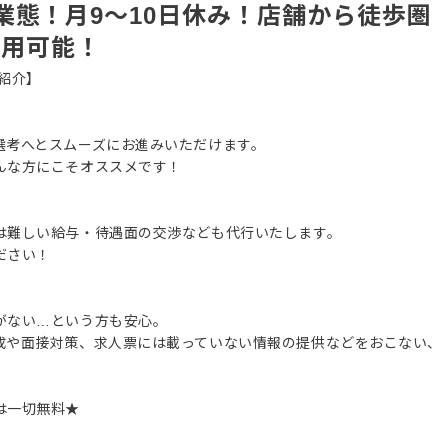
業態！月9～10日休み！店舗から徒歩圏
利用可能！
紹介】
選考へとスムーズにお進みいただけます。
んな方にこそオススメです！
は難しい給与・待遇面の交渉なども代行いたします。
ださい！
がない…という方も安心。
成や面接対策、求人票には載っていない情報の提供などをおこない、
は一切無料★
。