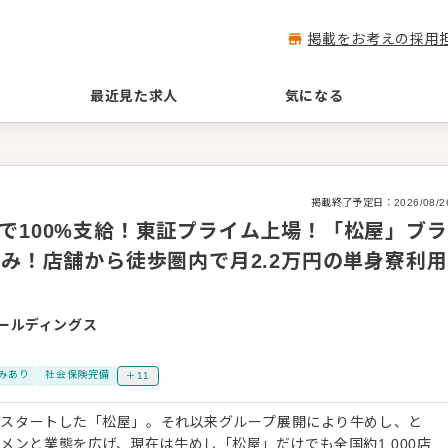
掲載をお考えの採用
最近見た求人
気になる
掲載終了予定日：
2026/08/2
で100%支給！東証プライム上場！「松屋」ブラ
休み！店舗から徒歩圏内で月2.2万円の単身寮利用
ールディングス
みあり
社会保険完備
＋11
からスタートした「松屋」。それ以来グループ展開により牛めし、と
メンと業態を広げ、現在は牛めし「松屋」だけでも全国約1,000店