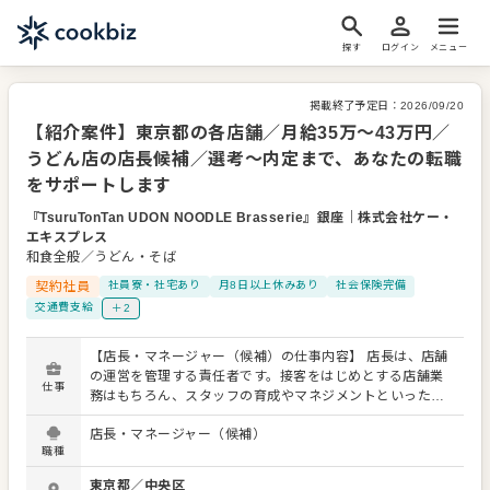
探す
ログイン
メニュー
掲載終了予定日：
2026/09/20
【紹介案件】東京都の各店舗／月給35万～43万円／
うどん店の店長候補／選考～内定まで、あなたの転職
をサポートします
『TsuruTonTan UDON NOODLE Brasserie』銀座
｜
株式会社ケー・
エキスプレス
和食全般／うどん・そば
契約社員
社員寮・社宅あり
月8日以上休みあり
社会保険完備
交通費支給
＋2
【店長・マネージャー（候補）の仕事内容】 店長は、店舗
の運営を管理する責任者です。接客をはじめとする店舗業
仕事
務はもちろん、スタッフの育成やマネジメントといった重
要な役割を担います。メインとなるのは、販促イベントや
店長・マネージャー（候補）
キャンペーンの企画なども含め、売上に繋げていくことで
職種
す。 全体のオペレーション改善などもお任せしますので、
あなたならではのアイデアを積極的に発信してください。
東京都
／
中央区