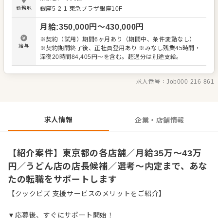
【具体的には…】 ・ホール、キッチンの全体管理 ・予約管
勤務地
銀座5-2-1
東急プラザ銀座10F
理、電話対応 ・接客、サービス全般 ・売上管理、在庫管理
・スタッフの育成やマネジメント、シフト管理 など 入社
月給
:
350,000
円〜
430,000
円
後はスキルに合わせた業務からお任せしますので、徐々に
仕事の幅を広げていきましょう。成長をしっかりサポート
※契約（試用）期間6ヶ月あり（期間中、条件変動なし）
しますので、経験に関わらず安心してスタートできる環境
給与
※契約期間終了後、正社員登用あり ※みなし残業45時間・
です。 ゆくゆくはさらにステップアップなどめざせます。
深夜20時間84,405円～を含む。超過分は別途支給。
求人番号：
Job000-216-861
求人情報
企業・店舗情報
【紹介案件】東京都の各店舗／月給35万～43万
円／うどん店の店長候補／選考～内定まで、あな
たの転職をサポートします
【クックビズ 支援サービスのメリットをご紹介】
▼応募後、すぐにサポート開始！