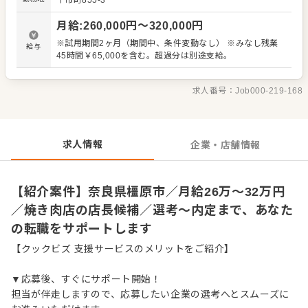
十市町855-3
メインとなるのは、販促イベントやキャンペーンの企画な
ども含め、売上に繋げていくことです。 全体のオペレーシ
月給
:
260,000
円〜
320,000
円
ョン改善などもお任せしますので、あなたならではのアイ
デアを積極的に発信してください。 【具体的には…】 ・予
※試用期間2ヶ月（期間中、条件変動なし） ※みなし残業
給与
約管理、電話対応 ・接客、サービス全般 ・売上管理、在庫
45時間￥65,000を含む。超過分は別途支給。
管理 ・スタッフの育成やマネジメント、シフト管理 など
入社後はスキルに合わせた業務からお任せしますので、
徐々に仕事の幅を広げていきましょう。成長をしっかりサ
求人番号：
Job000-219-168
ポートしますので、経験に関わらず安心してスタートでき
る環境です。 ゆくゆくはさらにステップアップなどめざせ
ます。
求人情報
企業・店舗情報
【紹介案件】奈良県橿原市／月給26万～32万円
／焼き肉店の店長候補／選考～内定まで、あなた
の転職をサポートします
【クックビズ 支援サービスのメリットをご紹介】
▼応募後、すぐにサポート開始！
担当が伴走しますので、応募したい企業の選考へとスムーズに