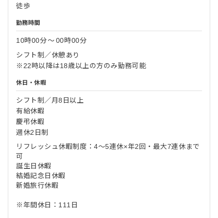
徒歩
勤務時間
10時00分
〜
00時00分
シフト制／休憩あり
※22時以降は18歳以上の方のみ勤務可能
休日・休暇
シフト制／月8日以上
有給休暇
慶弔休暇
週休2日制
リフレッシュ休暇制度：4～5連休×年2回・最大7連休まで
可
誕生日休暇
結婚記念日休暇
新婚旅行休暇
※年間休日：111日