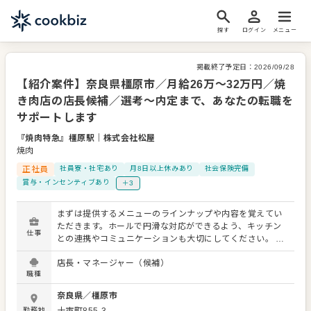
探す
ログイン
メニュー
掲載終了予定日：
2026/09/28
【紹介案件】奈良県橿原市／月給26万～32万円／焼
き肉店の店長候補／選考～内定まで、あなたの転職を
サポートします
『焼肉特急』橿原駅
｜
株式会社松屋
焼肉
正社員
社員寮・社宅あり
月8日以上休みあり
社会保険完備
賞与・インセンティブあり
＋3
まずは提供するメニューのラインナップや内容を覚えてい
ただきます。ホールで円滑な対応ができるよう、キッチン
仕事
との連携やコミュニケーションも大切にしてください。 お
店の顔として、お客さまから直接感謝の言葉をいただいた
店長・マネージャー（候補）
り、改善要求などのご意見をいただくこともあります。内
職種
容は店舗メンバーに共有しながら、よりよいお店づくりを
心がけてください。 その後、店舗業務はもちろん、スタッ
奈良県
／
橿原市
フの育成やマネジメントといった重要な役割を担います。
勤務地