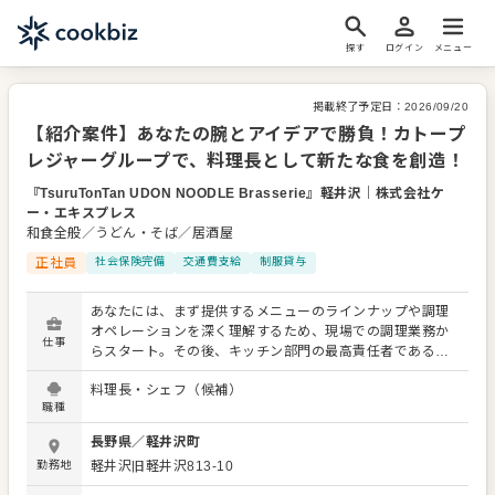
探す
ログイン
メニュー
掲載終了予定日：
2026/09/20
【紹介案件】あなたの腕とアイデアで勝負！カトープ
レジャーグループで、料理長として新たな食を創造！
『TsuruTonTan UDON NOODLE Brasserie』軽井沢
｜
株式会社ケ
ー・エキスプレス
和食全般／うどん・そば／居酒屋
正社員
社会保険完備
交通費支給
制服貸与
あなたには、まず提供するメニューのラインナップや調理
オペレーションを深く理解するため、現場での調理業務か
仕事
らスタート。その後、キッチン部門の最高責任者である料
理長候補として、幅広い業務をお任せします。具体的に
料理長・シェフ（候補）
は、調理全般（仕込みから盛り付けまで）、新メニューの
職種
考案・開発、食材の仕入れ・在庫管理、原価管理といった
「食」に関わる業務を統括。さらに、キッチンスタッフの
長野県
／
軽井沢町
育成・マネジメント、シフト管理、衛生管理を通じて、チ
勤務地
軽井沢旧軽井沢813-10
ームをまとめ上げ、高品質な料理提供を実現してくださ
い。 現料理長や本部スタッフがあなたの成長をサポートし