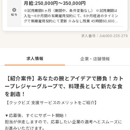
月給
:
250,000
円〜
350,000
円
ますので、料理長経験がない方も安心してスタートできる
環境です。自由な発想で新メニューを提案したり、オペレ
※試用期間6ヶ月（期間中、条件変動なし） ※試用期間は
ーション改善に積極的に関わるなど、あなたのアイデアを
給与
入社～6か月間の有期雇用契約にて、6か月経過のタイミン
存分に発揮できます。将来は、SVやエリアマネージャーと
グで無期雇用契約にて更新 ※みなし残業 45時間60,600円
いった本部職への昇格、あるいは独立を目指すなど、多様
を含む。超過分は別途支給。
なキャリアパスが描けます。未経験の方、55歳までの方も
大歓迎です。 ＜おすすめポイント＞ 労働環境が改善され週
求人番号：
Job000-235-279
休2日制を実現し、ワークライフバランスを重視できます。
カトープレジャーグループの安定した基盤で、長期的に安
心して働けます。料理長からSV、エリアマネージャー、独
立まで、多様なキャリアパスが描けます。
求人情報
企業・店舗情報
【紹介案件】あなたの腕とアイデアで勝負！カト
ープレジャーグループで、料理長として新たな食
を創造！
【クックビズ 支援サービスのメリットをご紹介】
▼応募後、すぐにサポート開始！
担当が伴走しますので、応募したい企業の選考へとスムーズに
お進みいただけます。