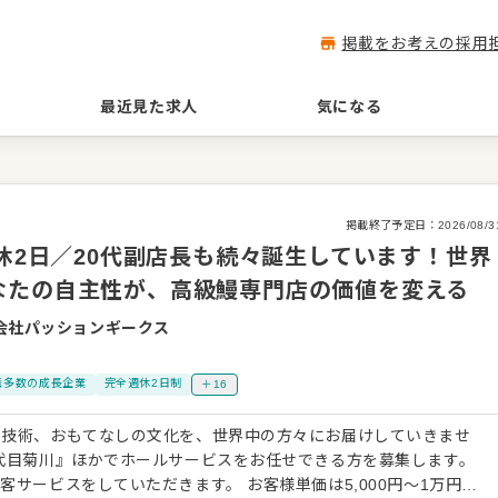
掲載をお考えの採用
最近見た求人
気になる
掲載終了予定日：
2026/08/3
週休2日／20代副店長も続々誕生しています！世界
なたの自主性が、高級鰻専門店の価値を変える
会社パッションギークス
画多数の成長企業
完全週休2日制
＋16
の技術、おもてなしの文化を、世界中の方々にお届けしていきませ
代目菊川』ほかでホールサービスをお任せできる方を募集します。
客サービスをしていただきます。 お客様単価は5,000円〜1万円。