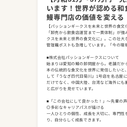
います！世界が認める和
鰻専門店の価値を変える
【パッションギークスを未来と世界の食文
「卸売から飲食店運営まで一貫体制」が強
クスを未来と世界の食文化に」。この壮大
管理職ポストも急増しています。「今の環
■株式会社パッションギークスについて
始まりは愛知の鰻の卸問屋から。老舗だか
本の伝統的な食文化を世界に発信したいと、
して『うなぎ四代目菊川』1号店を名古屋
だけでなく、中国大陸、台湾など海外にも
と広がりを見せています。
■「この会社にして良かった！」～先輩の
◎多彩なキャリアパスが描ける
一人ひとりの個性、成長を大切に、専門性
り、自分らしく成長できます。