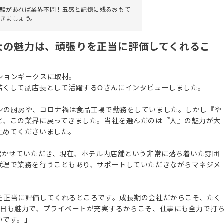
験があれば業界不問！五感と記憶に残るおもて
きましょう。
大の魅力は、頑張りを正当に評価してくれるこ
ションギークスに取材。
若くして副店長として活躍するOさんにインタビューしました。
ンの厨房や、コロナ禍は食品工場で勤務をしていました。しかし『や
と、この業界に戻ってきました。当社を選んだのは『人』の魅力が大
止めてくださいました。
就かせていただき、現在、ホテル内店舗という非常に落ち着いた雰囲
代理で業務を行うこともあり、サポートしていただきながらマネジメ
を正当に評価してくれるところです。成長期の会社だからこそ、たく
2日も魅力で、プライベートが充実するからこそ、仕事にも全力で打
いです。」