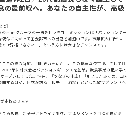
食の最前線へ。あなたの自主性が、高級
化に】
みのmumグループの一角を担う当社。ミッションは「パッションギー
な使命に向かって主要都市への出店を加速中です。事業拡大に伴い、
境では昇格できない…」という方には大きなチャンスです。
らこその鰻の鮮度、目利き力を活かし、その特異な包丁技、そして日
2017年に株式会社パッションギークスを創業。飲食事業の担い手
にオープンしました。現在、『うなぎの中庄』『川よし』ふくめ、国
展開するほか、日本が誇る「和牛」「酒場」といった飲食ブランドへ
声が多数あります
を深める道、新分野にトライする道、マネジメントを目指す道があ