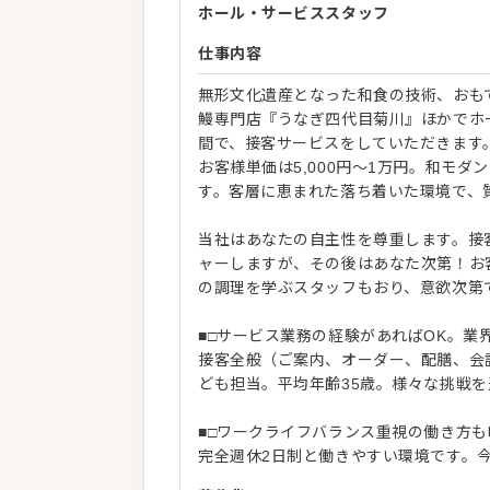
ホール・サービススタッフ
仕事内容
無形文化遺産となった和食の技術、おも
鰻専門店『うなぎ四代目菊川』ほかでホ
間で、接客サービスをしていただきます
お客様単価は5,000円〜1万円。和モ
す。客層に恵まれた落ち着いた環境で、
当社はあなたの自主性を尊重します。接
ャーしますが、その後はあなた次第！お
の調理を学ぶスタッフもおり、意欲次第
■□サービス業務の経験があればOK。業
接客全般（ご案内、オーダー、配膳、会
ども担当。平均年齢35歳。様々な挑戦
■□ワークライフバランス重視の働き方も
完全週休2日制と働きやすい環境です。