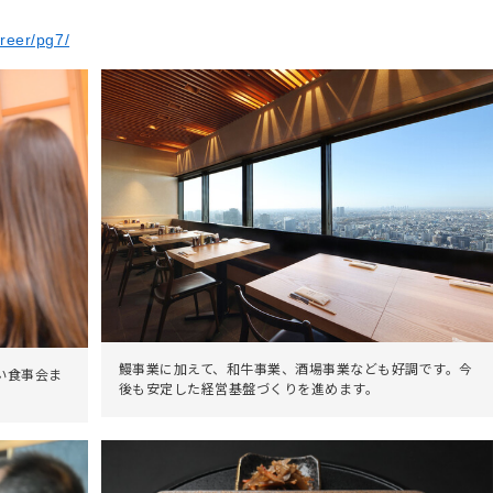
areer/pg7/
鰻事業に加えて、和牛事業、酒場事業なども好調です。今
い食事会ま
後も安定した経営基盤づくりを進めます。