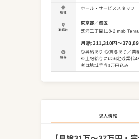
和モダンな店内で、ビジネ
ホール・サービススタッフ
落ち着いた環境で、質の高い接客スキ
職種
を尊重します。接客はサー
東京都
／
港区
すが、その後はあなた次第
鰻の調理を学ぶスタッフもおり、意欲次第で
勤務地
芝浦三丁目118-2
msb Ta
OK。業界不問です 接客全
月給
:
311,310
円〜
370,8
は備品管理やアルバイト指導
を見つけられる環境で活躍してください！ ■□ワークライフバラ
◎昇給あり ◎賞与あり／業績に応じる ※試用期間3ヶ月あり／期間
週休2日制と働きやすい環境
給与
※上記給与には固定残業代45
者は地域手当3万円込み
求人情報
【月給31万～37万円・