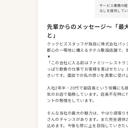
サービス業務の経
なしを提供してい
先輩からのメッセージ～「最
と」
クックビズスタッフが独自に株式会社パッ
都心の一等地に構えるホテル敷設店舗で、
▼
「この会社に入る前はファミリーレストラ
っぱり飲食の仕事でお客様を喜ばせたい』
きいです。面談での私の想いを真摯に受け
入社2年半・20代で副店長という役職にも
気のお店で勤務しています。店長不在時に
ントの勉強をしています。
そんな当社の最大の魅力は、やはり頑張り
さんのチャンスがあります。また完全週休
込めます。今後も常に上を目指していきた