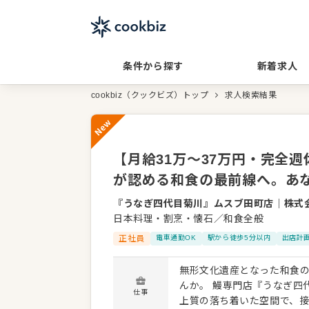
条件から探す
新着求人
cookbiz（クックビズ）トップ
求人検索結果
New
【月給31万～37万円・完全
が認める和食の最前線へ。あ
『うなぎ四代目菊川』ムスブ田町店
｜
株式
日本料理・割烹・懐石／和食全般
正社員
電車通勤OK
駅から徒歩5分以内
出店計
無形文化遺産となった和食
んか。 鰻専門店『うなぎ四
仕事
上質の落ち着いた空間で、接