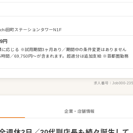
ス・慶事など幅広い層にご利用いただいています。客層に恵まれた
ルを身につけることができます。 当社はあなたの自主性
ビスや表現力が自分次第で広がる仕事です。基本はレクチャーしま
！お客様に料理をご提供する際など、さらに魅⼒を紹介できるよう
成長できます。 ■□サービス業務の経験があれば
machi田町ステーションタワーN1F
般（ご案内、オーダー、配膳、会計など）をお任せします。ゆくゆく
99
円
なども担当。平均年齢35歳。様々な挑戦を通して、新たな可能性
ンス重視の働き方も叶う！ 完全
中の条件変更はありません
です。今後も出店計画が続いており、成長性と安定性は抜群です。
時間／69,750円～が含まれます。超過分は追加支給 ※首都圏勤務
求人番号：
Job000-23
企業・店舗情報
完全週休2日／20代副店長も続々誕生して