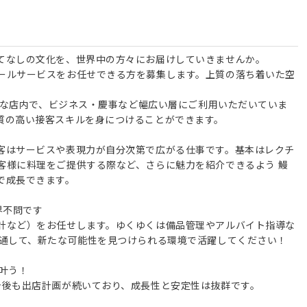
てなしの文化を、世界中の方々にお届けしていきませんか。
ールサービスをお任せできる方を募集します。上質の落ち着いた空
。
ダンな店内で、ビジネス・慶事など幅広い層にご利用いただいていま
質の高い接客スキルを身につけることができます。
客はサービスや表現力が自分次第で広がる仕事です。基本はレクチ
客様に料理をご提供する際など、さらに魅⼒を紹介できるよう 鰻
で成長できます。
界不問です
計など）をお任せします。ゆくゆくは備品管理やアルバイト指導な
を通して、新たな可能性を見つけられる環境で活躍してください！
叶う！
今後も出店計画が続いており、成長性と安定性は抜群です。