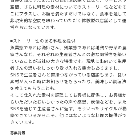
胃袋を満たすためだけの目的型店舗ではなく、サービスや
空間、さらに料理の素材についてのストーリー性などをそ
こにプラスし、お腹を満たすだけではなく、食事を通して
非現実的な空間を味わっていただく体験型の店舗として運
営をおこなっています。
■ストーリー性のある料理を提供
魚業態であれば漁師さん、鶏業態であれば地鶏や野菜の農
家さんなど、それぞれの生産者さんとの密な関係性を築い
ていることが当社の大きな特徴です。現地に出向いて生産
者さんの想いをしっかり受け入れる機会もありますし、
SNSで生産者さんと直接つながっている店舗もあり、良い
素材が入った時にお知らせをもらったり、美味しい調理法
を教えてもらうことも。
そして仕入れた素材を調理してお客様に提供し、お客様か
らいただいたおいしかったの声や感想、表情などを、また
SNSを通じて生産者さんに返す。そういったサイクルが構
築できているからこそ、他にはないような料理の提供がで
きています。
募集背景