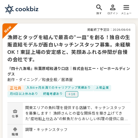
探す
ログイン
メニュー
掲載終了予定日：
2026/09/06
漁師とタッグを組んで最高の”一皿”を創る！独自の生
New
販直結モデルが面白いキッチンスタッフ募集。未経験
OK！東証上場の安定感と、笑顔あふれる仲間が自慢
の会社です。
『四十八漁場』秋葉原昭和通り口店
｜
株式会社エー・ピーホールディン
グス
創作・ダイニング／和食全般／居酒屋
正社員
入社6ヶ月未満でのキャリアアップ実績あり
上場企業
月8日以上休みあり
終電考慮あり
＋16
関東エリアの魚料理を提供する店舗で、キッチンスタッフ
を募集します！ 漁師さんとの密な関係性を築き上げてき
仕事
た“産地船上仕込み”の鮮魚だからおいしい料理の提供に自信
あり。 仕込みや調理などキッチン業務をお願いします。 ■
調理・キッチンスタッフ
体験型の店舗を展開 株式会社エー・ピーホールディングス
職種
は、食の未来を広げるフードクリエイター集団「FOOD