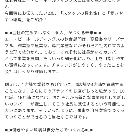
株式会社エー・ピーホールディングスには働く魅力がたくさ
ん！
今回特にお伝えしたい2点、「スタッフの将来性」と「働きや
すい環境」をご紹介！
■□■会社の定めではなく「個人」がつくる未来■□■
エー・ピーホールディングスの飲食部門は、高級帯やリーズナ
ブル、鶏業態や魚業態、専門業態などがそれぞれ社内独立のよ
うな形で枝分かれしており、それぞれに社長がいるカンパニー
として事業を展開。そういった細分化により、上を目指しやす
い環境になっています。チャレンジがしやすく、やったことを
会社はしっかり評価します。
例えば、1店舗で業績をあげていき、3店舗や4店舗を管轄する
ことになり、さらにそのブランドのお店がもっと広がって、10
店舗、15店舗になれば、またそこから新たな事業部として新し
いカンパニーが誕生し、そこの社長に就任するという可能性も
大いにあります。そういったように、未来を自分次第でつくっ
ていくことができるのも当社ならではです。
■□■働きやすい環境は自分たちでつくれる■□■