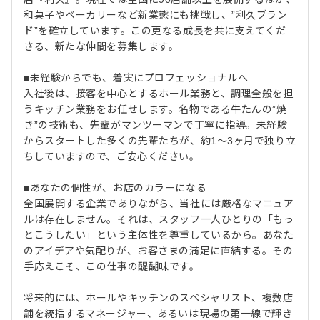
和菓子やベーカリーなど新業態にも挑戦し、”利久ブラン
ド”を確立しています。この更なる成長を共に支えてくだ
さる、新たな仲間を募集します。
■未経験からでも、着実にプロフェッショナルへ
入社後は、接客を中心とするホール業務と、調理全般を担
うキッチン業務をお任せします。名物である牛たんの”焼
き”の技術も、先輩がマンツーマンで丁寧に指導。未経験
からスタートした多くの先輩たちが、約1～3ヶ月で独り立
ちしていますので、ご安心ください。
■あなたの個性が、お店のカラーになる
全国展開する企業でありながら、当社には厳格なマニュア
ルは存在しません。それは、スタッフ一人ひとりの「もっ
とこうしたい」という主体性を尊重しているから。あなた
のアイデアや気配りが、お客さまの満足に直結する。その
手応えこそ、この仕事の醍醐味です。
将来的には、ホールやキッチンのスペシャリスト、複数店
舗を統括するマネージャー、あるいは現場の第一線で輝き