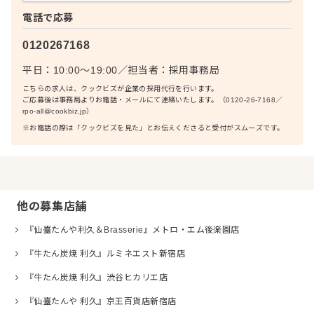
電話で応募
0120267168
平日：10:00〜19:00
／
担当者：
採用事務局
こちらの求人は、クックビズが企業の採用代行を行います。
ご応募後は事務局よりお電話・メールにて連絡いたします。（0120-26-7168／
rpo-all@cookbiz.jp）
※お電話の際は「クックビズを見た」とお伝えくださると受付がスムーズです。
他の募集店舗
『仙臺たんや利久＆Brasserie』メトロ・エム後楽園店
『牛たん炭焼 利久』ルミネエスト新宿店
『牛たん炭焼 利久』渋谷ヒカリエ店
『仙臺たんや 利久』京王百貨店新宿店