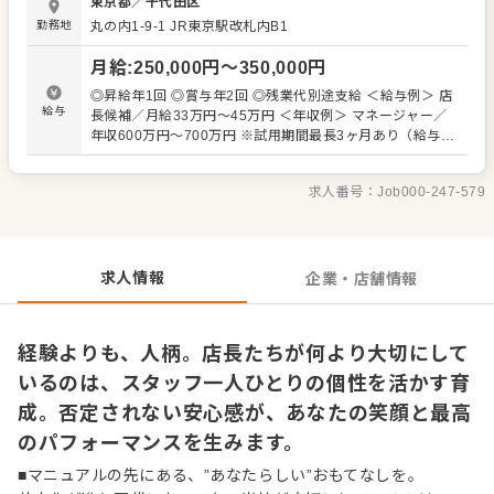
東京都
／
千代田区
業務と、調理全般を担うキッチン業務をお任せします。名
勤務地
丸の内1-9-1 JR東京駅改札内B1
物である牛たんの”焼き”の技術も、先輩がマンツーマンで丁
寧に指導。未経験からスタートした多くの先輩たちが、約1
月給
:
250,000
円〜
350,000
円
～3ヶ月で独り立ちしていますので、ご安心ください。 ■あ
なたの個性が、お店のカラーになる 全国展開する企業であ
◎昇給年1回 ◎賞与年2回 ◎残業代別途支給 ＜給与例＞ 店
りながら、当社には厳格なマニュアルは存在しません。そ
給与
長候補／月給33万円～45万円 ＜年収例＞ マネージャー／
れは、スタッフ一人ひとりの「もっとこうしたい」という
年収600万円～700万円 ※試用期間最長3ヶ月あり（給与変
主体性を尊重しているから。あなたのアイデアや気配り
動なし。期間中は提示月給を想定勤務時間で割返し、時給
が、お客さまの満足に直結する。その手応えこそ、この仕
換算にて支給します）
事の醍醐味です。 将来的には、ホールやキッチンのスペシ
求人番号：
Job000-247-579
ャリスト、複数店舗を統括するマネージャー、あるいは現
場の第一線で輝き続ける道など、多様なキャリアを選択で
きます。
求人情報
企業・店舗情報
経験よりも、人柄。店長たちが何より大切にして
いるのは、スタッフ一人ひとりの個性を活かす育
成。否定されない安心感が、あなたの笑顔と最高
のパフォーマンスを生みます。
■マニュアルの先にある、”あなたらしい”おもてなしを。