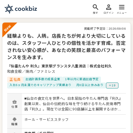
探す
ログイン
メニュー
掲載終了予定日：
2026/09/06
経験よりも、人柄。店長たちが何より大切にしている
New
のは、スタッフ一人ひとりの個性を活かす育成。否定
されない安心感が、あなたの笑顔と最高のパフォーマ
ンスを生みます。
『仙臺たんや 利久』東京駅グランスタ八重洲店
｜
株式会社利久
和食全般／焼肉／ファミレス
正社員
出店計画多数の成長企業
1年以内に新店出店予定
入社6ヶ月未満でのキャリアアップ実績あり
月8日以上休みあり
＋19
■仙台の食文化を世界へ。日本屈指の牛たん専門店『利久』
創業以来、仙台の伝統的な味を守り続ける牛たん炭焼専門
仕事
店『利久』。現在では全国に90店舗以上を展開するほか、
和菓子やベーカリーなど新業態にも挑戦し、”利久ブラン
ホール・サービススタッフ
ド”を確立しています。この更なる成長を共に支えてくださ
職種
る、新たな仲間を募集します。 ■未経験からでも、着実に
プロフェッショナルへ 入社後は、接客を中心とするホール