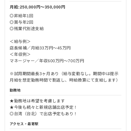
月給:250,000円〜350,000円
◎昇給年1回
◎賞与年2回
◎残業代別途支給
＜給与例＞
店長候補／月給33万円～45万円
＜年収例＞
マネージャー／年収600万円～700万円
※試用期間最長3ヶ月あり（給与変動なし。期間中は提示
月給を想定勤務時間で割返し、時給換算にて支給します）
勤務地
★勤務地は希望を考慮します
★今後も続々と新規店舗出店予定！
◎台湾（台北）で出店予定もあり！
アクセス・最寄駅