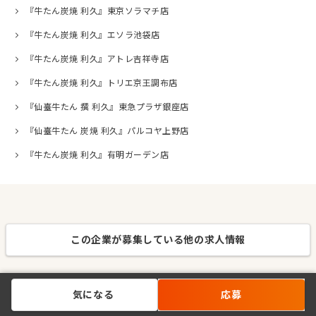
『牛たん炭焼 利久』東京ソラマチ店
『牛たん炭焼 利久』エソラ池袋店
『牛たん炭焼 利久』アトレ吉祥寺店
『牛たん炭焼 利久』トリエ京王調布店
『仙臺牛たん 撰 利久』東急プラザ銀座店
『仙臺牛たん 炭焼 利久』パルコヤ上野店
『牛たん炭焼 利久』有明ガーデン店
この企業が募集している他の求人情報
気になる
応募