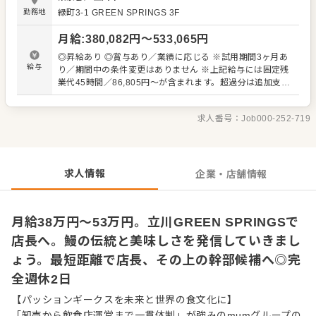
われる社⾵。実際に業態未経験の方で、新店の開業が決ま
勤務地
緑町3-1
GREEN SPRINGS 3F
った際に積極的に手をあげたことで店長として活躍してい
る方や、過去にはアルバイトから幹部候補に上りつめた方
月給
:
380,082
円〜
533,065
円
もいます。 数店舗のマネージャーや新店立ち上げ、オペレ
ーション作りや本部職での人材育成など、あなたの目標を
◎昇給あり ◎賞与あり／業績に応じる ※試用期間3ヶ月あ
ぜひ叶えてください □■ 平均年齢35歳！即理想のポジショ
給与
り／期間中の条件変更はありません ※上記給与には固定残
ンもあり！ 入社後は、店舗オペレーションに慣れていただ
業代45時間／86,805円～が含まれます。超過分は追加支給
きながら、マネジメント業務、スタッフ教育、シフト作成
※首都圏勤務者は地域手当3万円込み
などをお任せします。徐々に売上管理や新店舗開業業務な
どもお願いいたします。 お客様に料理をご提供する際な
求人番号：
Job000-252-719
ど、さらに魅⼒を紹介できるようキッチンで鰻のさばき・
焼きを勉強するスタッフもいます。 現在の店⻑はほとんど
中途⼊社で、スピーディに店⻑へ昇格。アイデアは臆さず
発信OK。時代の最先端を行く、かっこいい飲食人をめざし
求人情報
企業・店舗情報
てください。
月給38万円～53万円。立川GREEN SPRINGSで
店長へ。鰻の伝統と美味しさを発信していきまし
ょう。最短距離で店長、その上の幹部候補へ◎完
全週休2日
【パッションギークスを未来と世界の食文化に】
「卸売から飲食店運営まで一貫体制」が強みのmumグループの