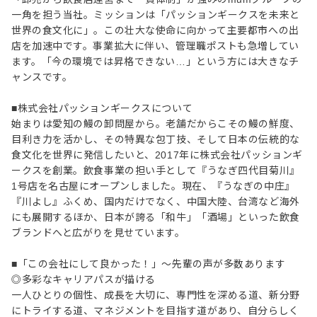
一角を担う当社。ミッションは「パッションギークスを未来と
世界の食文化に」。この壮大な使命に向かって主要都市への出
店を加速中です。事業拡大に伴い、管理職ポストも急増してい
ます。「今の環境では昇格できない…」という方には大きなチ
ャンスです。
■株式会社パッションギークスについて
始まりは愛知の鰻の卸問屋から。老舗だからこその鰻の鮮度、
目利き力を活かし、その特異な包丁技、そして日本の伝統的な
食文化を世界に発信したいと、2017年に株式会社パッションギ
ークスを創業。飲食事業の担い手として『うなぎ四代目菊川』
1号店を名古屋にオープンしました。現在、『うなぎの中庄』
『川よし』ふくめ、国内だけでなく、中国大陸、台湾など海外
にも展開するほか、日本が誇る「和牛」「酒場」といった飲食
ブランドへと広がりを見せています。
■「この会社にして良かった！」～先輩の声が多数あります
◎多彩なキャリアパスが描ける
一人ひとりの個性、成長を大切に、専門性を深める道、新分野
にトライする道、マネジメントを目指す道があり、自分らしく