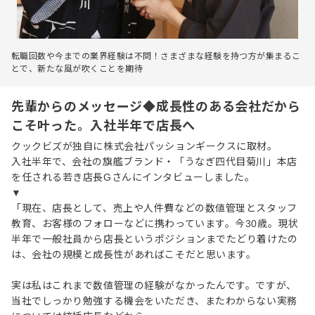
転職回数や今までの業界経験は不問！さまざまな経験を持つ方が集まるこ
とで、新たな風が吹くことを期待
先輩からのメッセージ◆成長性のある会社だから
こそ叶った。入社半年で店長へ
クックビズが独自に株式会社パッションギークスに取材。
入社半年で、会社の旗艦ブランド・「うなぎ四代目菊川」本店
を任される若き店長Gさんにインタビューしました。
▼
「現在、店長として、売上や人件費などの数値管理とスタッフ
教育、お客様のフォローなどに携わっています。今30歳。現状
半年で一般社員から店長というポジションまでたどり着けたの
は、会社の規模と成長性があればこそだと思います。
実は私はこれまで数値管理の経験がなかったんです。ですが、
当社でしっかり勉強する機会をいただき、またわからない実務