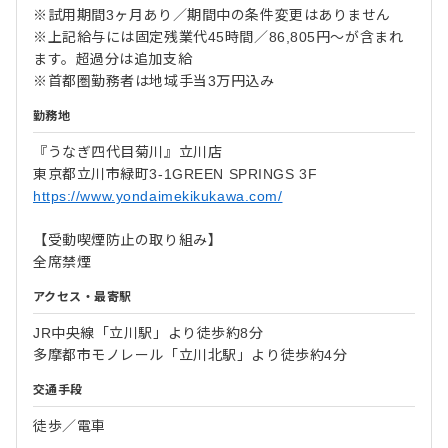
※試用期間3ヶ月あり／期間中の条件変更はありません
※上記給与には固定残業代45時間／86,805円～が含まれ
ます。超過分は追加支給
※首都圏勤務者は地域手当3万円込み
勤務地
『うなぎ四代目菊川』立川店
東京都立川市緑町3-1GREEN SPRINGS 3F
https://www.yondaimekikukawa.com/
【受動喫煙防止の取り組み】
全席禁煙
アクセス・最寄駅
JR中央線「⽴川駅」より徒歩約8分
多摩都市モノレール「⽴川北駅」より徒歩約4分
交通手段
徒歩／電車