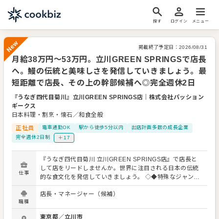
探す
ログイン
メニュー
掲載終了予定日：
2026/08/31
月給38万円～53万円。立川GREEN SPRINGSで店長
New
へ。鰻の伝統と美味しさを発信していきましょう。最
短距離で店長、その上の幹部候補へ◎完全週休2日
『うなぎ四代目菊川』立川GREEN SPRINGS店
｜
株式会社パッション
ギークス
日本料理・割烹・懐石／和食全般
正社員
電車通勤OK
駅から徒歩5分以内
出店計画多数の成長企業
完全週休2日制
＋17
『うなぎ四代目菊川 立川GREEN SPRINGS店』で店長と
して店をリードしませんか。世界に注目される日本の伝統
仕事
的な食文化を発信していきましょう。 ◇◆特殊なジャンル
であると自負しているからこそ、今までの経験は一切不
店長・マネージャー（候補）
問！ 居酒屋などでのチェーン店で店長経験を積んできた方
職種
など、大歓迎！出店依頼が相次ぐ今、ポジションを獲得す
るチャンスです。トライする姿勢を重視しており努⼒は報
東京都
／
立川市