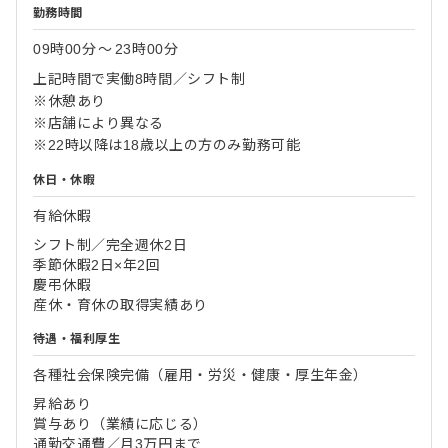
勤務時間
09時00分
〜
23時00分
上記時間で実働8時間／シフト制
※休憩あり
※店舗により異なる
※22時以降は18歳以上の方のみ勤務可能
休日・休暇
有給休暇
シフト制／完全週休2日
季節休暇2日×年2回
慶弔休暇
産休・育休の取得実績あり
待遇・福利厚生
各種社会保険完備（雇用・労災・健康・厚生年金）
昇給あり
賞与あり（業績に応じる）
通勤交通費／月3万円まで