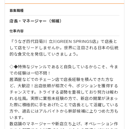
募集職種
店長・マネージャー（候補）
仕事内容
『うなぎ四代目菊川 立川GREEN SPRINGS店』で店長と
して店をリードしませんか。世界に注目される日本の伝統
的な食文化を発信していきましょう。
◇◆特殊なジャンルであると自負しているからこそ、今ま
での経験は一切不問！
居酒屋などでのチェーン店で店長経験を積んできた方な
ど、大歓迎！出店依頼が相次ぐ今、ポジションを獲得する
チャンスです。トライする姿勢を重視しており努⼒は報わ
れる社⾵。実際に業態未経験の方で、新店の開業が決まっ
た際に積極的に手をあげたことで店長として活躍している
方や、過去にはアルバイトから幹部候補に上りつめた方も
います。
数店舗のマネージャーや新店立ち上げ、オペレーション作