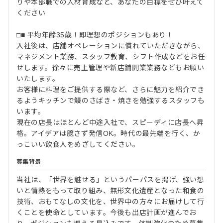
りや本部職での人材育成など、あなたの目標をぜひ叶えて
ください
□■ 平均年齢35歳！即理想のポジションもあり！
入社後は、店舗オペレーションに慣れていただきながら、
マネジメント業務、スタッフ教育、シフト作成などをお任
せします。徐々に売上管理や新店舗開業業務などもお願い
いたします。
お客様に料理をご提供する際など、さらに魅⼒を紹介でき
るようキッチンで鰻のさばき・焼きを勉強するスタッフも
います。
現在の店⻑はほとんど中途⼊社で、スピーディに店⻑へ昇
格。アイデアは臆さず発信OK。時代の最先端を行く、か
っこいい飲食人をめざしてください。
募集背景
当社は、「世界を魅せる」というパーパスを掲げ、強い想
いと情熱をもって取り組み、無形文化遺産となった和食の
技術、おもてなしの文化を、世界中の方々にお届けして行
くことを使命としています。今後も出店計画が進んでお