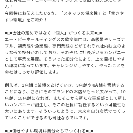
株式会社エー・ピーホールディングスには働く魅力がたくさ
ん！
今回特にお伝えしたい2点、「スタッフの将来性」と「働きや
すい環境」をご紹介！
■□■会社の定めではなく「個人」がつくる未来■□■
エー・ピーホールディングスの飲食部門は、高級帯やリーズナ
ブル、鶏業態や魚業態、専門業態などがそれぞれ社内独立のよ
うな形で枝分かれしており、それぞれに社長がいるカンパニー
として事業を展開。そういった細分化により、上を目指しやす
い環境になっています。チャレンジがしやすく、やったことを
会社はしっかり評価します。
例えば、1店舗で業績をあげていき、3店舗や4店舗を管轄する
ことになり、さらにそのブランドのお店がもっと広がって、10
店舗、15店舗になれば、またそこから新たな事業部として新し
いカンパニーが誕生し、そこの社長に就任するという可能性も
大いにあります。そういったように、未来を自分次第でつくっ
ていくことができるのも当社ならではです。
■□■働きやすい環境は自分たちでつくれる■□■