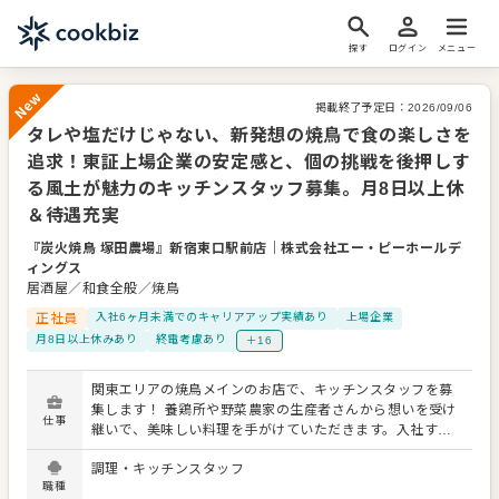
探す
ログイン
メニュー
掲載終了予定日：
2026/09/06
タレや塩だけじゃない、新発想の焼鳥で食の楽しさを
New
追求！東証上場企業の安定感と、個の挑戦を後押しす
る風土が魅力のキッチンスタッフ募集。月8日以上休
＆待遇充実
『炭火焼鳥 塚田農場』新宿東口駅前店
｜
株式会社エー・ピーホールデ
ィングス
居酒屋／和食全般／焼鳥
正社員
入社6ヶ月未満でのキャリアアップ実績あり
上場企業
月8日以上休みあり
終電考慮あり
＋16
関東エリアの焼鳥メインのお店で、キッチンスタッフを募
集します！ 養鶏所や野菜農家の生産者さんから想いを受け
仕事
継いで、美味しい料理を手がけていただきます。入社すぐ
でもやってみたいことにどんどんチャレンジ可能です！ ■
調理・キッチンスタッフ
体験型の店舗を展開 株式会社エー・ピーホールディングス
職種
は、食の未来を広げるフードクリエイター集団「FOOD