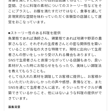
胃袋を満たすためだけの目的型店舗ではなく、サービスや
空間、さらに料理の素材についてのストーリー性などをそ
こにプラスし、お腹を満たすだけではなく、食事を通して
非現実的な空間を味わっていただく体験型の店舗として運
営をおこなっています。
■ストーリー性のある料理を提供
魚業態であれば漁師さん、鶏業態であれば地鶏や野菜の農
家さんなど、それぞれの生産者さんとの密な関係性を築い
ていることが当社の大きな特徴です。現地に出向いて生産
者さんの想いをしっかり受け入れる機会もありますし、
SNSで生産者さんと直接つながっている店舗もあり、良い
素材が入った時にお知らせをもらったり、美味しい調理法
を教えてもらうことも。
そして仕入れた素材を調理してお客様に提供し、お客様か
らいただいたおいしかったの声や感想、表情などを、また
SNSを通じて生産者さんに返す。そういったサイクルが構
築できているからこそ、他にはないような料理の提供がで
きています。
募集背景