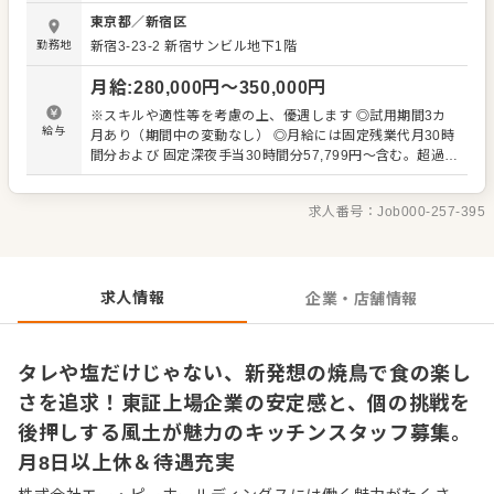
CREATIVE FIRM」を目指しています。 胃袋を満たすため
東京都
／
新宿区
だけの目的型店舗ではなく、サービスや空間、さらに料理
勤務地
新宿3-23-2
新宿サンビル地下1階
の素材についてのストーリー性などをそこにプラスし、お
腹を満たすだけではなく、食事を通して非現実的な空間を
月給
:
280,000
円〜
350,000
円
味わっていただく体験型の店舗として運営をおこなってい
ます。 ■ストーリー性のある料理を提供 魚業態であれば漁
※スキルや適性等を考慮の上、優遇します ◎試用期間3カ
師さん、鶏業態であれば地鶏や野菜の農家さんなど、それ
給与
月あり（期間中の変動なし） ◎月給には固定残業代月30時
ぞれの生産者さんとの密な関係性を築いていることが当社
間分および 固定深夜手当30時間分57,799円～含む。超過分
の大きな特徴です。現地に出向いて生産者さんの想いをし
は別途支給。 ＜給与例＞ 飲食店でのマネジメント経験あり
っかり受け入れる機会もありますし、SNSで生産者さんと
／40歳：月給35万円 飲食店でのリーダー経験あり／30
直接つながっている店舗もあり、良い素材が入った時にお
求人番号：
Job000-257-395
歳：月給30万円 飲食店での勤務経験あり／25歳：月給28
知らせをもらったり、美味しい調理法を教えてもらうこと
万円 新卒/未経験／20歳：月給25万円
も。 そして仕入れた素材を調理してお客様に提供し、お客
様からいただいたおいしかったの声や感想、表情などを、
またSNSを通じて生産者さんに返す。そういったサイクル
求人情報
企業・店舗情報
が構築できているからこそ、他にはないような料理の提供
ができています。
タレや塩だけじゃない、新発想の焼鳥で食の楽し
さを追求！東証上場企業の安定感と、個の挑戦を
後押しする風土が魅力のキッチンスタッフ募集。
月8日以上休＆待遇充実