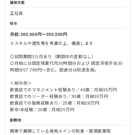
雇用形態
正社員
給与
月給:280,000円〜350,000円
※スキルや適性等を考慮の上、優遇します
◎試用期間3カ月あり（期間中の変動なし）
◎月給には固定残業代月30時間分および 固定深夜手当30
時間分57,799円～含む。超過分は別途支給。
＜給与例＞
飲食店でのマネジメント経験あり／40歳：月給35万円
飲食店でのリーダー経験あり／30歳：月給30万円
飲食店での勤務経験あり／25歳：月給28万円
新卒/未経験／20歳：月給25万円
勤務地
関東で展開している焼鳥メインの和食・居酒屋業態