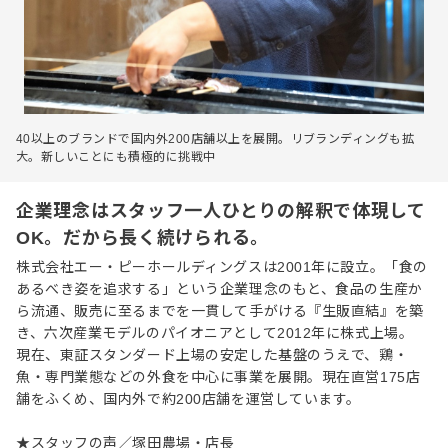
40以上のブランドで国内外200店舗以上を展開。リブランディングも拡
大。新しいことにも積極的に挑戦中
企業理念はスタッフ一人ひとりの解釈で体現して
OK。だから長く続けられる。
株式会社エー・ピーホールディングスは2001年に設立。「食の
あるべき姿を追求する」という企業理念のもと、食品の生産か
ら流通、販売に至るまでを一貫して手がける『生販直結』を築
き、六次産業モデルのパイオニアとして2012年に株式上場。
現在、東証スタンダード上場の安定した基盤のうえで、鶏・
魚・専門業態などの外食を中心に事業を展開。現在直営175店
舗をふくめ、国内外で約200店舗を運営しています。
★スタッフの声／塚田農場・店長