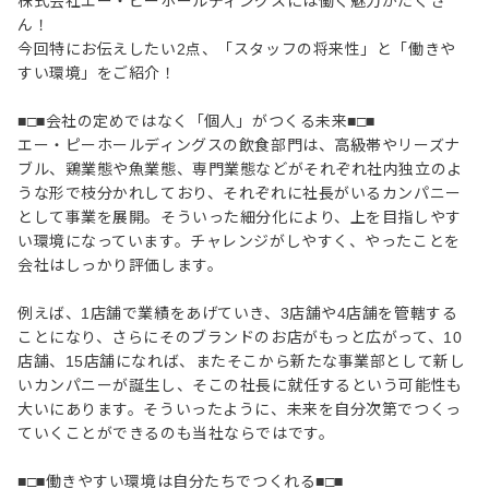
株式会社エー・ピーホールディングスには働く魅力がたくさ
ん！
今回特にお伝えしたい2点、「スタッフの将来性」と「働きや
すい環境」をご紹介！
■□■会社の定めではなく「個人」がつくる未来■□■
エー・ピーホールディングスの飲食部門は、高級帯やリーズナ
ブル、鶏業態や魚業態、専門業態などがそれぞれ社内独立のよ
うな形で枝分かれしており、それぞれに社長がいるカンパニー
として事業を展開。そういった細分化により、上を目指しやす
い環境になっています。チャレンジがしやすく、やったことを
会社はしっかり評価します。
例えば、1店舗で業績をあげていき、3店舗や4店舗を管轄する
ことになり、さらにそのブランドのお店がもっと広がって、10
店舗、15店舗になれば、またそこから新たな事業部として新し
いカンパニーが誕生し、そこの社長に就任するという可能性も
大いにあります。そういったように、未来を自分次第でつくっ
ていくことができるのも当社ならではです。
■□■働きやすい環境は自分たちでつくれる■□■