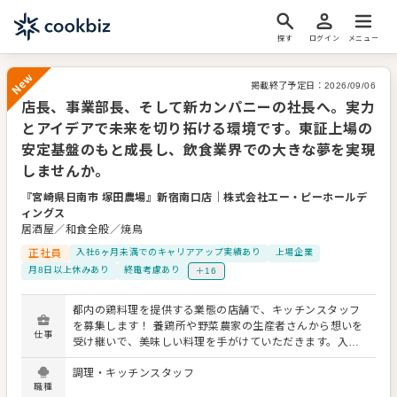
探す
ログイン
メニュー
掲載終了予定日：
2026/09/06
店長、事業部長、そして新カンパニーの社長へ。実力
New
とアイデアで未来を切り拓ける環境です。東証上場の
安定基盤のもと成長し、飲食業界での大きな夢を実現
しませんか。
『宮崎県日南市 塚田農場』新宿南口店
｜
株式会社エー・ピーホールデ
ィングス
居酒屋／和食全般／焼鳥
正社員
入社6ヶ月未満でのキャリアアップ実績あり
上場企業
月8日以上休みあり
終電考慮あり
＋16
都内の鶏料理を提供する業態の店舗で、キッチンスタッフ
を募集します！ 養鶏所や野菜農家の生産者さんから想いを
仕事
受け継いで、美味しい料理を手がけていただきます。入社
すぐでもやってみたいことにどんどんチャレンジ可能で
調理・キッチンスタッフ
す！ ■体験型の店舗を展開 株式会社エー・ピーホールディ
職種
ングスは、食の未来を広げるフードクリエイター集団