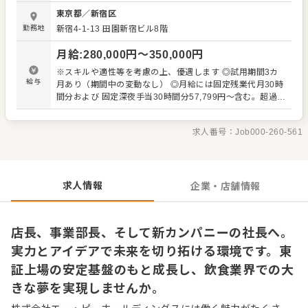
「FOOD CREATIVE FIRM」を目指しています。 胃袋を満
東京都
／
新宿区
たすためだけの目的型店舗ではなく、サービスや空間、さ
勤務地
新宿4-1-13
田園新宿ビル8階
らに料理の素材についてのストーリー性などをそこにプラ
スし、お腹を満たすだけではなく、食事を通して非現実的
月給
:
280,000
円〜
350,000
円
な空間を味わっていただく体験型の店舗として運営をおこ
なっています。 ■ストーリー性のある料理を提供 魚業態で
※スキルや適性等を考慮の上、優遇します ◎試用期間3カ
あれば漁師さん、鶏業態であれば地鶏や野菜の農家さんな
給与
月あり（期間中の変動なし） ◎月給には固定残業代月30時
ど、それぞれの生産者さんとの密な関係性を築いているこ
間分および 固定深夜手当30時間分57,799円～含む。超過分
とが当社の大きな特徴です。現地に出向いて生産者さんの
は別途支給。 ＜給与例＞ 飲食店でのマネジメント経験あり
想いをしっかり受け入れる機会もありますし、SNSで生産
／40歳：月給35万円 飲食店でのリーダー経験あり／30
者さんと直接つながっている店舗もあり、良い素材が入っ
求人番号：
Job000-260-561
歳：月給30万円 飲食店での勤務経験あり／25歳：月給28
た時にお知らせをもらったり、美味しい調理法を教えても
万円 新卒/未経験／20歳：月給25万円
らうことも。 そして仕入れた素材を調理してお客様に提供
し、お客様からいただいたおいしかったの声や感想、表情
などを、またSNSを通じて生産者さんに返す。そういった
求人情報
企業・店舗情報
サイクルが構築できているからこそ、他にはないような料
理の提供ができています。
店長、事業部長、そして新カンパニーの社長へ。
実力とアイデアで未来を切り拓ける環境です。東
証上場の安定基盤のもと成長し、飲食業界での大
きな夢を実現しませんか。