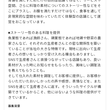
胃袋を満たすためだけの目的型店舗ではなく、サービスや
空間、さらに料理の素材についてのストーリー性などをそ
こにプラスし、お腹を満たすだけではなく、食事を通して
非現実的な空間を味わっていただく体験型の店舗として運
営をおこなっています。
■ストーリー性のある料理を提供
魚業態であれば漁師さん、鶏業態であれば地鶏や野菜の農
家さんなど、それぞれの生産者さんとの密な関係性を築い
ていることが当社の大きな特徴です。現地に出向いて生産
者さんの想いをしっかり受け入れる機会もありますし、
SNSで生産者さんと直接つながっている店舗もあり、良い
素材が入った時にお知らせをもらったり、美味しい調理法
を教えてもらうことも。
そして仕入れた素材を調理してお客様に提供し、お客様か
らいただいたおいしかったの声や感想、表情などを、また
SNSを通じて生産者さんに返す。そういったサイクルが構
築できているからこそ、他にはないような料理の提供がで
きています。
募集背景