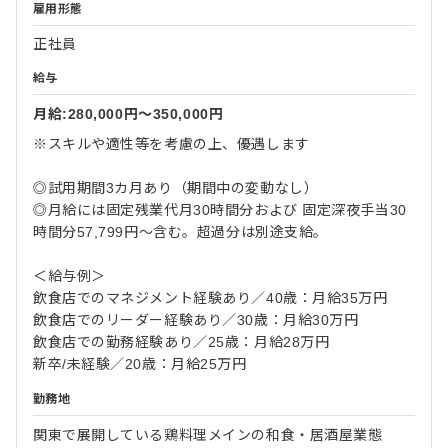
雇用形態
正社員
給与
月給:280,000円〜350,000円
※スキルや適性等を考慮の上、優遇します
◎試用期間3カ月あり（期間中の変動なし）
◎月給には固定残業代月30時間分および 固定深夜手当30
時間分57,799円～含む。超過分は別途支給。
＜給与例＞
飲食店でのマネジメント経験あり／40歳：月給35万円
飲食店でのリーダー経験あり／30歳：月給30万円
飲食店での勤務経験あり／25歳：月給28万円
新卒/未経験／20歳：月給25万円
勤務地
関東で展開している鶏料理メインの和食・居酒屋業態