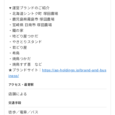
▼運営ブランドのご紹介
・北海道シントク町 塚田農場
・鹿児島県霧島市 塚田農場
・宮崎県 日南市 塚田農場
・鐵の家
・地どり屋つかだ
・やきとりスタンド
・若どり屋
・希鳥
・焼鳥つかだ
・焼鳥すず喜 など
★ブランドサイト：
https://ap-holdings.jp/brand-and-bus
iness/
アクセス・最寄駅
店舗による
交通手段
徒歩／電車／バス