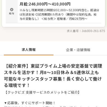
戦できます。会社全体で就業環境の適正化に力を入れてお
月給
:
246,000
円〜
410,000
円
り、有給休暇も気兼ねなく取得可能。5日以上の連続休暇制
度も整っています。安定した基盤のもと、多彩なキャリア
※みなし残業時間15時間分32,000～52,000円含む。超過分
を築きませんか。 ■おすすめポイント 月8～10日の休日に
給与
は別途支給 ◎試用期間6カ月あり（期間中は契約社員。給
加え、産休・育休や退職金制度など、大手ならではの手厚
与の変動なし） ＜給与例＞ 経験者／月給29万円～
い待遇が魅力です。プライベートの時間も大切にしなが
ら、ライフステージが変化しても安心して長くキャリアを
築けます。安定した経営基盤のもと、飲食のプロフェッシ
求人番号：
Job000-261-675
ョナルとして成長できる環境が整っていま
求人情報
企業・店舗情報
【紹介案件】東証プライム上場の安定基盤で調理
スキルを活かす！月8～10日休み＆5連休以上も
可能なキッチンスタッフ募集！長く安心して働け
る環境です！
【クックビズ 支援サービスのメリットをご紹介】
▼応募後、すぐにサポート開始！