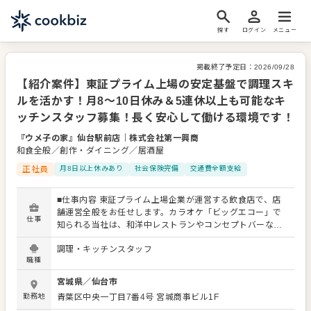
探す
ログイン
メニュー
掲載終了予定日：
2026/09/28
【紹介案件】東証プライム上場の安定基盤で調理スキ
ルを活かす！月8～10日休み＆5連休以上も可能なキ
ッチンスタッフ募集！長く安心して働ける環境です！
『ウメ子の家』仙台駅前店
｜
株式会社第一興商
和食全般／創作・ダイニング／居酒屋
正社員
月8日以上休みあり
社会保険完備
交通費全額支給
■仕事内容 東証プライム上場企業が運営する飲食店で、店
舗運営全般をお任せします。カラオケ「ビッグエコー」で
仕事
知られる当社は、和洋中レストランやコンセプトバーなど
27業態・150店舗以上を全国に展開しています。まずはキ
調理・キッチンスタッフ
ッチンスタッフとして、あなたの経験を活かして調理や仕
職種
込み、食材管理、発注業務などからお願いします。 将来的
には店長へのキャリアアップも全面的にサポート。店舗の
宮城県
／
仙台市
売上・利益管理やスタッフのシフト管理・教育、販促企画
勤務地
青葉区中央一丁目7番4号
宮城商事ビル1F
の立案といった、より裁量の大きなマネジメント業務に挑