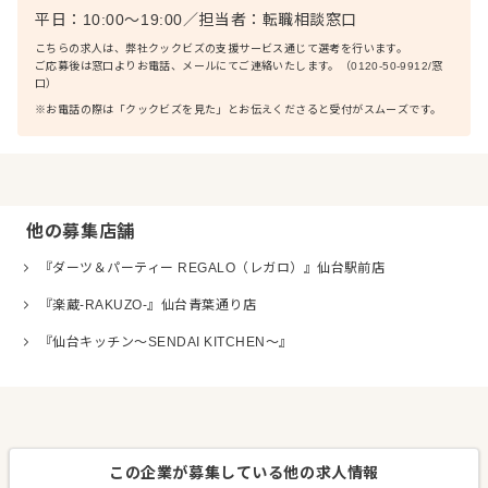
平日：10:00〜19:00
／
担当者：
転職相談窓口
こちらの求人は、弊社クックビズの支援サービス通じて選考を行います。
ご応募後は窓口よりお電話、メールにてご連絡いたします。（0120-50-9912/窓
口）
※お電話の際は「クックビズを見た」とお伝えくださると受付がスムーズです。
他の募集店舗
『ダーツ＆パーティー REGALO（レガロ）』仙台駅前店
『楽蔵‐RAKUZO‐』仙台青葉通り店
『仙台キッチン～SENDAI KITCHEN～』
この企業が募集している他の求人情報