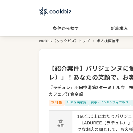
条件から探す
新着求人
cookbiz（クックビズ）トップ
求人検索結果
【紹介案件】パリジェンヌに愛
レ）」！あなたの笑顔で、お
『ラデュレ』羽田空港第2ターミナル店
｜
株
カフェ／洋食全般
正社員
社会保険完備
賞与・インセンティブあり
150年以上にわたりパリジ
「LADUREE（ラデュレ
仕事
クなお店の顔として、お客様