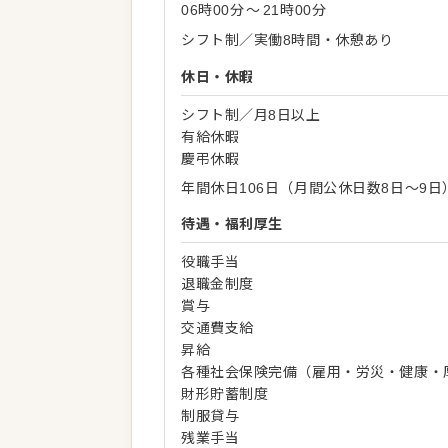
06時00分
〜
21時00分
シフト制／実働8時間・休憩あり
休日・休暇
シフト制／月8日以上
有給休暇
慶弔休暇
年間休日106日（月間公休日数8日～9日
待遇・福利厚生
役職手当
退職金制度
賞与
交通費支給
昇給
各種社会保険完備（雇用・労災・健康・
財形貯蓄制度
制服貸与
残業手当