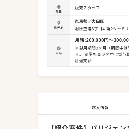
マカロンを中心とした洋菓
販売スタッフ
をお任せします。お客様と
職種
い。 将来的には、管理者候
東京都
／
大田区
に関わるマネジメント業務
熱を持った方からのご応募をお待ちしています。 ＜お
勤務地
羽田空港3丁目4
第2ターミ
ュアリーブランドで働けま
月給
:
200,000
円〜
300,0
トジェニックな空間です。
※試用期間3ヶ月（期間中は
給与
る。 ※準社員期間中は賞与
別途支給
求人情報
【紹介案件】パリジェン