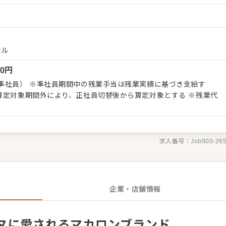
子の販売、ラッピング、レジ、オリジナルグッズの販売・接客など
会話をしながら、丁寧な接客で商品の魅力を最大限に伝えてくださ
補として、人財育成、売上管理、FL管理、衛生管理など、店舗運営
もお任せします。スイーツを通して誰かを笑顔にしたい、という情
すすめポイント＞ 世界的に有名なラグジ
ナル
す。可愛いマカロンやスイーツ、美しいパッケージに囲まれたフォ
00
円
管理者候補として、マネジメントスキルを習得できます。
準社員） ※準社員期間中の残業手当は残業実績に基づき支給す
算定対象期間外により、正社員切替後から算定対象とする ※残業代
求人番号：
Job000-26
企業・店舗情報
ヌに愛されるマカロンブランド