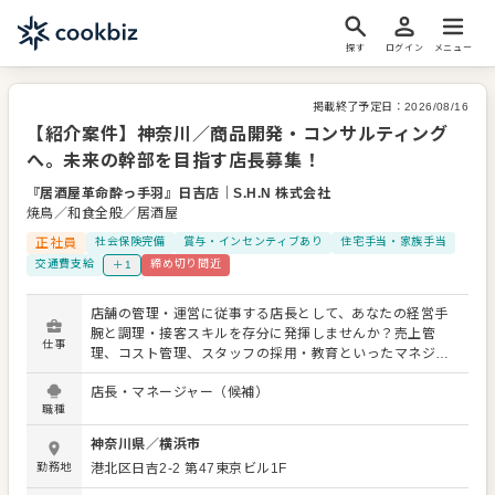
探す
ログイン
メニュー
掲載終了予定日：
2026/08/16
【紹介案件】神奈川／商品開発・コンサルティング
へ。未来の幹部を目指す店長募集！
『居酒屋革命酔っ手羽』日吉店
｜
S.H.N 株式会社
焼鳥／和食全般／居酒屋
正社員
社会保険完備
賞与・インセンティブあり
住宅手当・家族手当
交通費支給
締め切り間近
＋1
店舗の管理・運営に従事する店長として、あなたの経営手
腕と調理・接客スキルを存分に発揮しませんか？売上管
仕事
理、コスト管理、スタッフの採用・教育といったマネジメ
ント業務全般に加え、調理・仕込み・盛り付けなどの現場
店長・マネージャー（候補）
業務も担っていただきます。 店舗運営をマスターした後、
職種
商品開発、飲食コンサルティング、FC SV、新規店舗開発
といった幅広いキャリアパスをご用意。安定した基盤のも
神奈川県
／
横浜市
と、未来の幹部を目指すチャンスです。 ＜おすすめポイン
勤務地
港北区日吉2-2 第47東京ビル1F
ト＞ 商品開発、コンサルティング、FC SVなど、多彩なキ
ャリアパスが魅力。調理・接客・経営の全てを学べます。