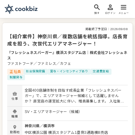
探す
ログイン
メニュー
掲載終了予定日：
2026/09/08
【紹介案件】神奈川県／複数店舗を統括指導。店長育
成を担う、次世代エリアマネージャー！
『フレッシュネスバーガー』横浜スタジアム店
｜
株式会社フレッシュネ
ス
ファストフード／ファミレス／カフェ
正社員
社会保険完備
賞与・インセンティブあり
交通費支給
制服貸与
全国400店舗体制を目指す成長企業「フレッシュネスバー
ガー」で、エリアマネージャー候補として活躍しません
仕事
か？ 直営店の運営拡大に伴い、増員募集します。 入社後は
まず店舗業務を通じて当社の理念や運営を習得いただいた
SV・エリアマネージャー（候補）
後、早期に複数店舗の統括マネジメントをお任せします。
職種
具体的な業務は、売上最大化のための戦略立案、予算・数
値管理、店長やスタッフの育成指導です。 独自の魅力を持
神奈川県
／
横浜市
つ店舗運営を牽引し、成長企業の幹部としてキャリアを実
勤務地
中区横浜公園
横浜スタジアム1塁側3通路横B売店
現してください。 ＜おすすめポイント＞ 全国400店舗体制