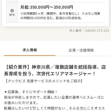
を目指す成長企業の幹部ポスト。 複数店舗の戦略・数値管
月給
:
350,000
円〜
350,000
円
理を担い、大幅なキャリアアップが可能です。
※試用期間3ヶ月（期間中、条件変動なし） ※みなし残業
給与
45時間98,000円を含む。超過分は別途支給。
求人番号：
Job000-272-229
求人情報
企業・店舗情報
【紹介案件】神奈川県／複数店舗を統括指導。店
長育成を担う、次世代エリアマネージャー！
【クックビズ 支援サービスのメリットをご紹介】
▼応募後、すぐにサポート開始！
担当が伴走しますので、応募したい企業の選考へとスムーズに
お進みいただけます。
転職はしたいけど忙しくて時間がない…そんな方にこそオスス