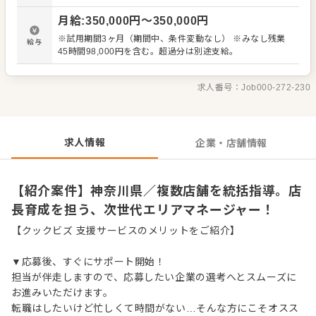
を目指す成長企業の幹部ポスト。 複数店舗の戦略・数値管
月給
:
350,000
円〜
350,000
円
理を担い、大幅なキャリアアップが可能です。
※試用期間3ヶ月（期間中、条件変動なし） ※みなし残業
給与
45時間98,000円を含む。超過分は別途支給。
求人番号：
Job000-272-230
求人情報
企業・店舗情報
【紹介案件】神奈川県／複数店舗を統括指導。店
長育成を担う、次世代エリアマネージャー！
【クックビズ 支援サービスのメリットをご紹介】
▼応募後、すぐにサポート開始！
担当が伴走しますので、応募したい企業の選考へとスムーズに
お進みいただけます。
転職はしたいけど忙しくて時間がない…そんな方にこそオスス