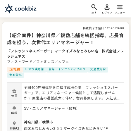
探す
ログイン
メニュー
掲載終了予定日：
2026/09/08
【紹介案件】神奈川県／複数店舗を統括指導。店長育
成を担う、次世代エリアマネージャー！
『フレッシュネスバーガー』マークイズみなとみらい店
｜
株式会社フレ
ッシュネス
ファストフード／ファミレス／カフェ
正社員
社会保険完備
賞与・インセンティブあり
交通費支給
制服貸与
全国400店舗体制を目指す成長企業「フレッシュネスバー
ガー」で、エリアマネージャー候補として活躍しません
仕事
か？ 直営店の運営拡大に伴い、増員募集します。 入社後は
まず店舗業務を通じて当社の理念や運営を習得いただいた
SV・エリアマネージャー（候補）
後、早期に複数店舗の統括マネジメントをお任せします。
職種
具体的な業務は、売上最大化のための戦略立案、予算・数
値管理、店長やスタッフの育成指導です。 独自の魅力を持
神奈川県
／
横浜市
つ店舗運営を牽引し、成長企業の幹部としてキャリアを実
勤務地
西区みなとみらい3-5-1
マークイズみなとみらい4F
現してください。 ＜おすすめポイント＞ 全国400店舗体制