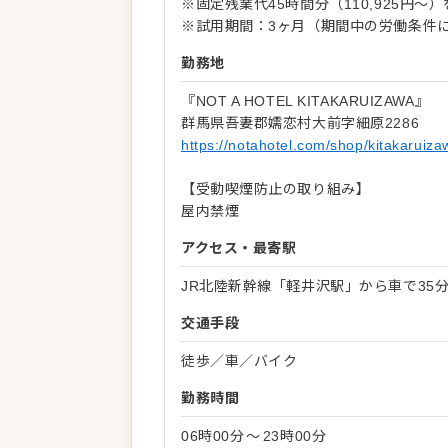
※固定残業代45時間分（110,925円
※試用期間：3ヶ月（期間中の労働条件
勤務地
『NOT A HOTEL KITAKARUIZAWA』
群馬県吾妻郡嬬恋村大前字細原2286
https://notahotel.com/shop/kitakaruiza
【受動喫煙防止の取り組み】
屋内禁煙
アクセス・最寄駅
JR北陸新幹線「軽井沢駅」から車で35
交通手段
徒歩／車／バイク
勤務時間
06時00分
〜
23時00分