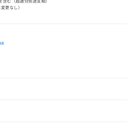
～）を含む（超過分別途支給）
に変更なし）
wa
分