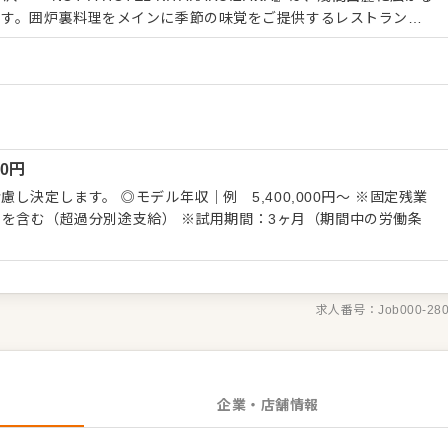
です。囲炉裏料理をメインに季節の味覚をご提供するレストラン
ルスタイルのカフェレストラン、キッズパークやジムなどもそろっ
携など。経験に応じ拠点立ち上げもお任せします。 ＜心に刻まれ
していきましょう＞ ▼ニーズに寄り添う創造性 型にはまらない多
様の「今」にフィットする。常に進化し続ける現場で、提案力を磨
00
円
環境です。 ▼得意を武器にする自由 和洋中の枠
がそのまま拠点のカラーに。自身のスキルを自由に発揮し、成長を
定します。 ◎モデル年収｜例 5,400,000円～ ※固定残業
円～）を含む（超過分別途支給） ※試用期間：3ヶ月（期間中の労働条
求人番号：
Job000-28
企業・店舗情報