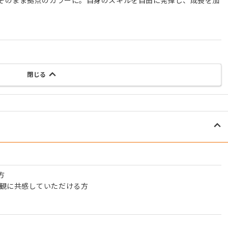
そのまま拠点のカラーに。自身のスキルを自由に発揮し、成長を加
閉じる
方
の価値観に共感していただける方