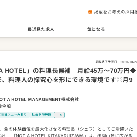
掲載をお考えの採用
最近見た求人
気になる
掲載終了予定日：
2026/10/2
A HOTEL」の料理長候補｜月給45万〜70万円◆
で、料理人の探究心を形にできる環境です◎月9
OT A HOTEL MANAGEMENT株式会社
食全般
月8日以上休みあり
社会保険完備
＋5
おいて、食の体験価値を最大化させる料理長（シェフ）としてご活躍いた