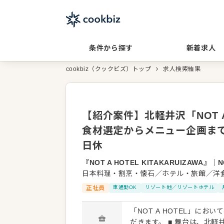
条件から探す
新着求人
cookbiz（クックビズ）トップ
求人検索結果
【紹介案件】北軽井沢「NOT 
食材選定からメニュー企画ま
日休
『NOT A HOTEL KITAKARUIZAWA』
｜
N
日本料理・割烹・懐石／ホテル・旅館／洋
正社員
車通勤OK
リゾート地／リゾートホテル
「NOT A HOTEL」に
だきます。 ■ 舞台は、北軽井沢 『NOT A HOTEL KITAKARUIZAWA』は、浅間山麓に広がる