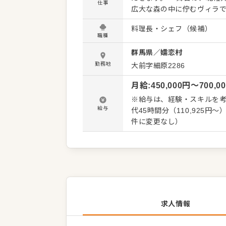
仕事
広大な森の中に佇むヴィラ
「石朴」のほか、カジュア
料理長・シェフ（候補）
ています。 ◎業務内容 各拠点での調理全般 メニュー企画 食材選定 発注 品質・衛生管理 スタ
職種
ッフ教育 コスト管理 他部門連
群馬県
／
嬬恋村
る滞在体験を料理でデザイン
彩な提供スタイルで、お客
勤務地
大前字細原2286
けます。 ▼現場主義の地域貢献 自ら食材を探し、地域の魅力を掘り起こす。素材選びから携わ
月給
:
450,000
円〜
700,0
ることで、料理人としての探究心を形にできる
を超え、あなたの得意分野
※給与は、経験・スキルを考慮し決
加速させられます。
給与
代45時間分（110,925
件に変更なし）
求人情報