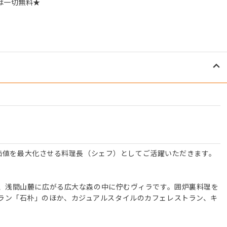
は一切無料★
。
体験価値を最大化させる料理長（シェフ）としてご活躍いただきます。
ZAWA』は、浅間山麓に広がる広大な森の中に佇むヴィラです。囲炉裏料理を
ラン「石朴」のほか、カジュアルスタイルのカフェレストラン、キ
。