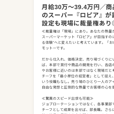
月給30万〜39.4万円
のスーパー『ロピア』が
設定も現場に裁量権あり
≪裁量権は「現場」にあり。あなたの熱量
スーパーマーケット『ロピア』が目指すの
る体験”へと変えたいと考えています。「
モットーです。
だから仕入れ、価格決定、売り場づくりに
ば、本部で買付や商品の開発を行い、各店
やお客様に近いのは本部ではなく現場だと
チーフを「最小単位の経営者」として捉え
いう役職もなし。売り場のひとり一人のア
自由な発想と圧倒的な熱量でお客様の心を
≪驚異のスピード出世も可能≫
ジョブローテーションではなく、各事業部
チーフとして成果を出せば、部長職。さらに