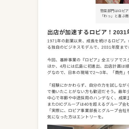
惣菜部門はロピア
「わっ」と喜ぶ商
出店が加速するロピア！203
1971年の創業以来、成長を続けるロピア
る独自のビジネスモデルで、2031年度ま
今回、基幹事業の『ロピア』全エリアでスタ
ほか、4月には広島に初進出、出店計画は
グなので、日本の現場で2〜3年、「商売
「経験にかかわらず、自分の力を試しなが
で働いたことがない方も歓迎だそう。最年少実
中心で年齢や中途採用のハンデなく、成果
またOICグループは40を超えるグループ
「実際に、ロピア事業部長とグループ会社
気になった方はエントリーを。