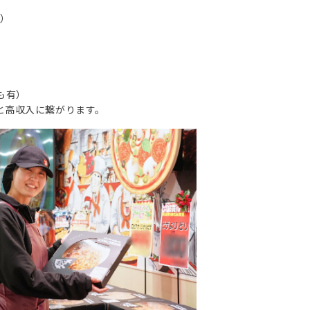
点）
も有）
と高収入に繋がります。