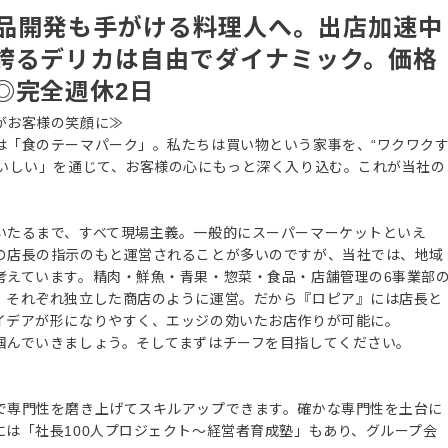
／商品開発も手がける料理人へ。出店加速中
誇るデリカは自由でダイナミック。価格
◎完全週休2日
がお客様の笑顔に≫
は「食のテーマパーク」。私たちは買い物という家事を、“ワクワク
おいしい」を通じて、お客様の心にもっと深く入り込む。これが当社の
いたるまで、すべて現場主義。一般的にスーパーマーケットといえ
の店長の指示のもと運営されることが多いのですが、当社では、地域
考えています。精肉・鮮魚・青果・惣菜・食品・店舗管理の6事業部
、それぞれ独立した商店のように運営。だから『ロピア』には店長と
イデアが形になりやすく、エッジの効いたお店作りが可能に。
掴んでいきましょう。そしてまずはチーフを目指してください。
で専門性を磨き上げてスキルアップできます。確かな専門性を土台に
は「社長100人プロジェクト～経営者育成塾」もあり、グループ会