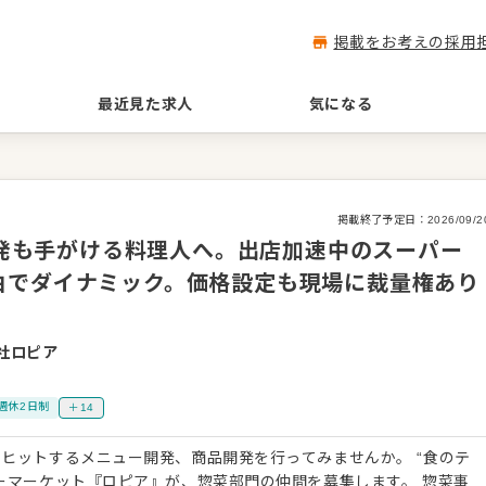
掲載をお考えの採用
最近見た求人
気になる
掲載終了予定日：
2026/09/2
品開発も手がける料理人へ。出店加速中のスーパー
由でダイナミック。価格設定も現場に裁量権あり
社ロピア
）
週休2日制
＋14
ヒットするメニュー開発、商品開発を行ってみませんか。 “食のテ
マーケット『ロピア』が、惣菜部門の仲間を募集します。 惣菜事