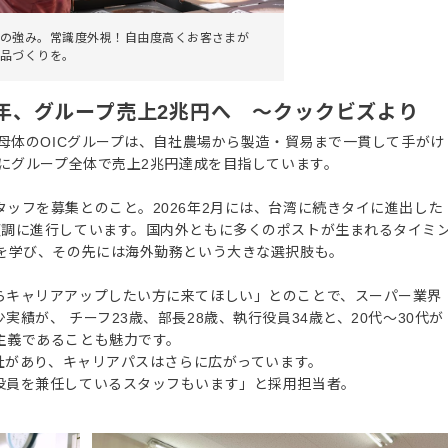
の強み。常識度外視！自由度高くお客さまが
品づくりを。
1年、グループ売上2兆円へ ～クックビズより
。母体のOICグループは、自社農場から製造・貿易まで一貫して手がけ
でにグループ全体で売上2兆円達成を目指しています。
ッフを募集とのこと。2026年2月には、台湾に続きタイに進出した
順調に進行しています。国内外ともに多くのポストが生まれるタイミ
」を学び、その先には海外勤務という大きな選択肢も。
らキャリアアップしたい方に来てほしい」とのことで、スーパー業界
績が、 チーフ23歳、部長28歳、執行役員34歳と、20代〜30代が
主義であることも魅力です。
会社があり、キャリアパスはさらに広がっています。
役員を兼任しているスタッフもいます」と採用担当者。