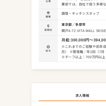
仕事
業部では、自社で扱う多様
700g超えの「モンスター
調理・キッチンスタッフ
クなヒット商品がいっぱい。
職種
限大。お客様の「わぁ！」と喜ぶ商品づく
東京都
／
多摩市
躍できます。 スタッフの中
調理し、できたての惣菜を提供
勤務地
関戸4-72
VITA MALL SEISE
中核メンバーとして活躍して
月給
:
300,000
円〜
394,0
の方針に縛られず、売り場を
らファンを増やしていく、そんな
※これまでのご経験や前年収
経験に応じてお任せしていき
給与
月） ※管理職／年2回（7月・12月）＋決算賞与
（その店舗にしかないプライ
※チーフ以上：700万円以上（平均年齢32歳） ※試用
が異なります） ・人材育成
※固定残業代35時間分61,0
間20時間へと変更を予定。
求人情報