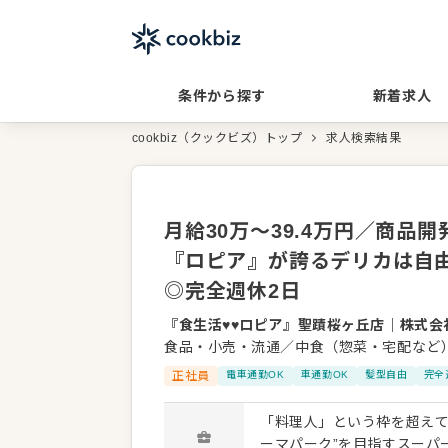
条件から探す
新着求人
cookbiz（クックビズ）トップ
求人検索結果
月給30万〜39.4万円／商
『ロピア』が誇るデリカは自
◎完全週休2日
『食生活♥♥ロピア』聖蹟桜ヶ丘店
｜
株式会
食品・小売・流通／中食（惣菜・宅配など
正社員
電車通勤OK
車通勤OK
髪型自由
完全
「料理人」という枠を超えて
ーマパーク”を目指すスーパー