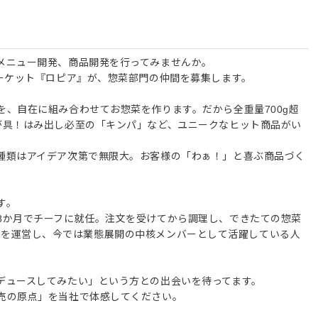
メニュー開発、商品開発を行ってみませんか。
マーケット『ロピア』が、惣菜部門の仲間を募集します。
、自在に組み合わせてお惣菜を作ります。だから全重量700g超
が具！はみ出し必至の「キンパ」など、ユニークなヒット商品がい
種類はアイデア次第で無限大。お客様の「わぁ！」と喜ぶ商品づく
す。
8か月でチーフに就任。注文を受けてから調理し、できたての惣菜
er）業態を運営し、今では業態展開の中核メンバーとして活躍している人
デュースしてみたい」という方との出会いを待ってます。
売の原点」を当社で体感してください。