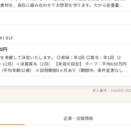
な食材を、自在に組み合わせてお惣菜を作ります。だから全重量
バーガー」や、約8割が具！はみ出し必至の「キンパ」など、ユニー
 現場に裁量権があり、生み出すお惣菜の種類はアイデア次第で無
りがやりがいです。 経験のある方は自由度高くご活
には、和食料理人から入社8か月でチーフに就任。注文を受けてから
するMTO（Made To Order）業態を運営し、今では業態展開の
KI B1F
いる人もいます。 「自分の色が出せる売場で勝負したい」 「本部
00
円
プロデュースしてみたい」という方との出会いを待ってます。 自
「商売の原点」を当社で体感してください。 ■業務内容 ※
を考慮して決定いたします。 ◎昇給：年1回 ◎賞与：年1回（2
ます ・接客 ・発注、仕入れ ・陳列、在庫管理 ・加工 ・商品開発
（2月） 【年収の目安】 チーフ：平均630万円
ベートブランドも考案できます） ・価格設定（店舗によって価格
期間3ヶ月あり（期間中、条件変更なし）
・採用など
00円～80,300円を支給。超過分は別途支給。27年度より固定残業時
求人番号：
Job000-28
企業・店舗情報