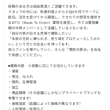
経験のある方は自由度高くご活躍できます。
スタッフの中には、和食料理人から入社8か月でチーフに
就任。注文を受けてから調理し、できたての惣菜を提供す
るMTO（Made To Order）業態を運営し、今では業態展
開の中核メンバーとして活躍している人もいます。
「自分の色が出せる売場で勝負したい」
「本部の方針に縛られず、売り場をプロデュースしてみた
い」という方との出会いを待ってます。
自らファンを増やしていく、そんな「商売の原点」を当社
で体感してください。
■業務内容 ※経験に応じてお任せしていきます
・接客
・発注、仕入れ
・陳列、在庫管理
・加工
・商品開発（その店舗にしかないプライベートブランドも
考案できます）
・価格設定（店舗によって価格が異なります）
・人材育成・採用など