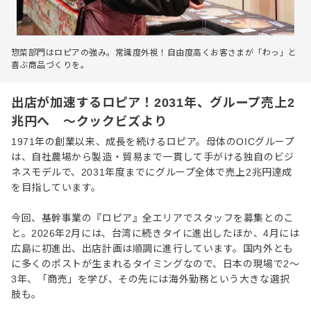
惣菜部門はロピアの強み。常識度外視！自由度高くお客さまが「わっ」と
喜ぶ商品づくりを。
出店が加速するロピア！2031年、グループ売上2
兆円へ ～クックビズより
1971年の創業以来、成長を続けるロピア。母体のOICグループ
は、自社農場から製造・貿易まで一貫して手がける独自のビジ
ネスモデルで、2031年度までにグループ全体で売上2兆円達成
を目指しています。
今回、基幹事業の『ロピア』全エリアでスタッフを募集とのこ
と。2026年2月には、台湾に続きタイに進出したほか、4月には
広島に初進出、出店計画は順調に進行しています。国内外とも
に多くのポストが生まれるタイミングなので、日本の現場で2〜
3年、「商売」を学び、その先には海外勤務という大きな選択
肢も。