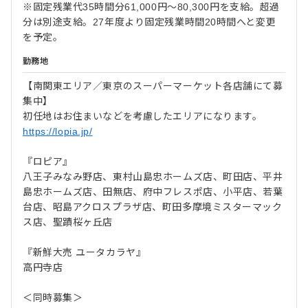
※固定残業代35時間分61,000円～80,300円を支給。超過
分は別途支給。27年度より固定残業時間20時間へと変更
を予定。
勤務地
【南関東エリア／東京のスーパーマーケット各店舗にて募
集中】
初任地はお住まいなどを考慮したエリアになります。
https://lopia.jp/
『ロピア』
八王子みなみ野店、東村山島忠ホームズ店、町田店、平井
島忠ホームズ店、田無店、府中フレスポ店、小平店、若葉
台店、昭島アクロスプラザ店、町田多摩境ミスターマック
ス店、聖蹟桜ヶ丘店
『新鮮大売 ユータカラヤ』
高円寺店
＜同時募集＞