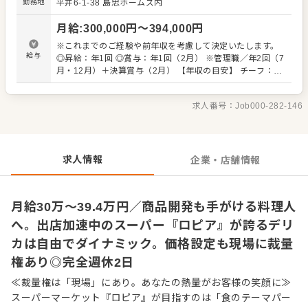
勤務地
平井6-1-38
島忠ホームズ内
無限大。お客様の「わぁ！」と喜ぶ商品づくりがやりがい
です。 経験のある方は自由度高くご活躍できます。 スタッ
月給
:
300,000
円〜
394,000
円
フの中には、和食料理人から入社8か月でチーフに就任。注
文を受けてから調理し、できたての惣菜を提供する
※これまでのご経験や前年収を考慮して決定いたします。
MTO（Made To Order）業態を運営し、今では業態展開の
給与
◎昇給：年1回 ◎賞与：年1回（2月） ※管理職／年2回（7
中核メンバーとして活躍している人もいます。 「自分の色
月・12月）＋決算賞与（2月） 【年収の目安】 チーフ：平
が出せる売場で勝負したい」 「本部の方針に縛られず、売
均630万円 ※チーフ以上：700万円以上（平均年齢32歳）
り場をプロデュースしてみたい」という方との出会いを待
※試用期間3ヶ月あり（期間中、条件変更なし） ※固定残
ってます。 自らファンを増やしていく、そんな「商売の原
求人番号：
Job000-282-146
業代35時間分61,000円～80,300円を支給。超過分は別途支
点」を当社で体感してください。 ■業務内容 ※経験に応
給。27年度より固定残業時間20時間へと変更を予定。
じてお任せしていきます ・接客 ・発注、仕入れ ・陳列、
在庫管理 ・加工 ・商品開発（その店舗にしかないプライベ
ートブランドも考案できます） ・価格設定（店舗によって
求人情報
企業・店舗情報
価格が異なります） ・人材育成・採用など
月給30万〜39.4万円／商品開発も手がける料理人
へ。出店加速中のスーパー『ロピア』が誇るデリ
カは自由でダイナミック。価格設定も現場に裁量
権あり◎完全週休2日
≪裁量権は「現場」にあり。あなたの熱量がお客様の笑顔に≫
スーパーマーケット『ロピア』が目指すのは「食のテーマパー