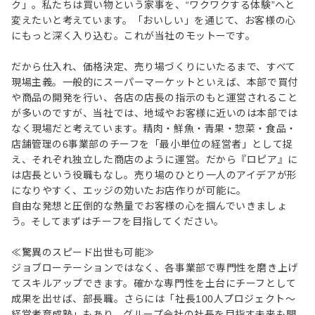
ク」。私たちは買い物という家事を、“ワクワクする体験”へと
変えたいと考えています。「おいしい」を通じて、お客様の心
にもっと深く入り込む。これが当社のモットーです。
だから仕入れ、価格決定、売り場づくりにいたるまで、すべて
現場主義。一般的にスーパーマーケットといえば、本部で買付
や商品の開発を行い、各店の店長の指示のもと運営されること
が多いのですが、当社では、地域やお客様に近いのは本部では
なく現場だと考えています。精肉・鮮魚・青果・惣菜・食品・
店舗管理の6事業部のチーフを「最小単位の経営者」として捉
え、それぞれ独立した商店のように運営。だから『ロピア』に
は店長という役職もなし。売り場のひとり一人のアイデアが形
になりやすく、エッジの効いたお店作りが可能に。
自由な発想と圧倒的な熱量でお客様の心を掴んでいきましょ
う。そしてまずはチーフを目指してください。
≪驚異のスピード出世も可能≫
ジョブローテーションではなく、各事業部で専門性を磨き上げ
てスキルアップできます。確かな専門性を土台にチーフとして
成果を出せば、部長職。さらには「社長100人プロジェクト～
経営者育成塾」もあり、グループ会社の社長を目指す未来も開