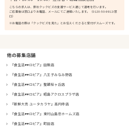
こちらの求人は、弊社クックビズの支援サービス通じて選考を行います。
ご応募後は窓口よりお電話、メールにてご連絡いたします。（0120-50-9912/窓
口）
※お電話の際は「クックビズを見た」とお伝えくださると受付がスムーズです。
他の募集店舗
『食生活♥♥ロピア』田無店
『食生活♥♥ロピア』八王子みなみ野店
『食生活♥♥ロピア』聖蹟桜ヶ丘店
『食生活♥♥ロピア』昭島アクロスプラザ店
『新鮮大売 ユータカラヤ』高円寺店
『食生活♥♥ロピア』東村山島忠ホームズ店
『食生活♥♥ロピア』町田店