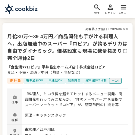
探す
ログイン
メニュー
掲載終了予定日：
2026/09/20
月給30万〜39.4万円／商品開発も手がける料理人
へ。出店加速中のスーパー『ロピア』が誇るデリカは
自由でダイナミック。価格設定も現場に裁量権あり◎
完全週休2日
『食生活♥♥ロピア』平井島忠ホームズ店
｜
株式会社ロピア
食品・小売・流通／中食（惣菜・宅配など）
正社員
電車通勤OK
車通勤OK
髪型自由
完全週休2日制
＋14
「料理人」という枠を超えてヒットするメニュー開発、商
品開発を行ってみませんか。 “食のテーマパーク”を目指す
仕事
スーパーマーケット『ロピア』が、惣菜部門の仲間を募集
します。 惣菜事業部では、自社で扱う多様な食材を、自在
調理・キッチンスタッフ
に組み合わせてお惣菜を作ります。だから全重量700g超え
職種
の「モンスターバーガー」や、約8割が具！はみ出し必至の
「キンパ」など、ユニークなヒット商品がいっぱい。 現場
東京都
／
江戸川区
に裁量権があり、生み出すお惣菜の種類はアイデア次第で