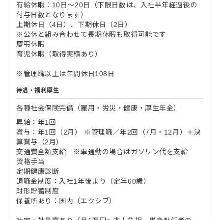
有給休暇：10日～20日（下限日数は、入社半年経過後の
付与日数となります）
上期休日（4日）、下期休日（2日）
※公休と組み合わせて長期休暇も取得可能です
慶弔休暇
育児休暇（取得実績あり）
※管理職以上は年間休日108日
待遇・福利厚生
各種社会保険完備（雇用・労災・健康・厚生年金）
昇給：年1回
賞与：年1回（2月） ※管理職／年2回（7月・12月）＋決
算賞与（2月）
交通費全額支給 ※車通勤の場合はガソリン代を支給
資格手当
定期健康診断
退職金制度：入社1年後より（定年60歳）
財形貯蓄制度
保養所あり：国内（エクシブ）