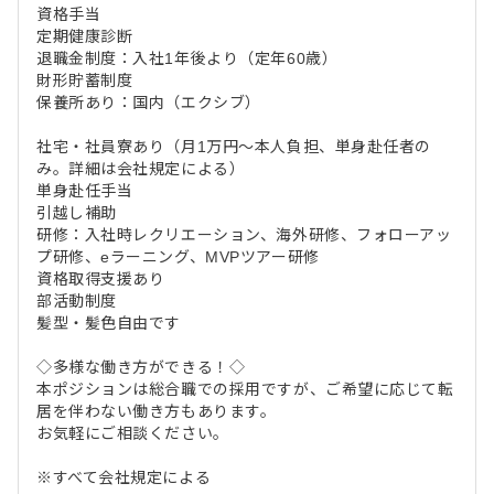
資格手当
定期健康診断
退職金制度：入社1年後より（定年60歳）
財形貯蓄制度
保養所あり：国内（エクシブ）
社宅・社員寮あり（月1万円～本人負担、単身赴任者の
み。詳細は会社規定による）
単身赴任手当
引越し補助
研修：入社時レクリエーション、海外研修、フォローアッ
プ研修、eラーニング、MVPツアー研修
資格取得支援あり
部活動制度
髪型・髪色自由です
◇多様な働き方ができる！◇
本ポジションは総合職での採用ですが、ご希望に応じて転
居を伴わない働き方もあります。
お気軽にご相談ください。
※すべて会社規定による