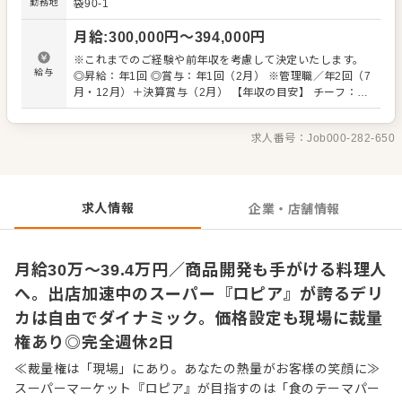
勤務地
袋90-1
無限大。お客様の「わぁ！」と喜ぶ商品づくりがやりがい
です。 経験のある方は自由度高くご活躍できます。 スタッ
月給
:
300,000
円〜
394,000
円
フの中には、和食料理人から入社8か月でチーフに就任。注
文を受けてから調理し、できたての惣菜を提供する
※これまでのご経験や前年収を考慮して決定いたします。
MTO（Made To Order）業態を運営し、今では業態展開の
給与
◎昇給：年1回 ◎賞与：年1回（2月） ※管理職／年2回（7
中核メンバーとして活躍している人もいます。 「自分の色
月・12月）＋決算賞与（2月） 【年収の目安】 チーフ：平
が出せる売場で勝負したい」 「本部の方針に縛られず、売
均630万円 ※チーフ以上：700万円以上（平均年齢32歳）
り場をプロデュースしてみたい」という方との出会いを待
※試用期間3ヶ月あり（期間中、条件変更なし） ※固定残
ってます。 自らファンを増やしていく、そんな「商売の原
求人番号：
Job000-282-650
業代35時間分61,000円～80,300円を支給。超過分は別途支
点」を当社で体感してください。 ■業務内容 ※経験に応
給。27年度より固定残業時間20時間へと変更を予定。
じてお任せしていきます ・接客 ・発注、仕入れ ・陳列、
在庫管理 ・加工 ・商品開発（その店舗にしかないプライベ
ートブランドも考案できます） ・価格設定（店舗によって
求人情報
企業・店舗情報
価格が異なります） ・人材育成・採用など
月給30万〜39.4万円／商品開発も手がける料理人
へ。出店加速中のスーパー『ロピア』が誇るデリ
カは自由でダイナミック。価格設定も現場に裁量
権あり◎完全週休2日
≪裁量権は「現場」にあり。あなたの熱量がお客様の笑顔に≫
スーパーマーケット『ロピア』が目指すのは「食のテーマパー