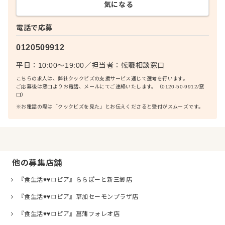
気になる
電話で応募
0120509912
平日：10:00〜19:00
／
担当者：
転職相談窓口
こちらの求人は、弊社クックビズの支援サービス通じて選考を行います。
ご応募後は窓口よりお電話、メールにてご連絡いたします。（0120-50-9912/窓
口）
※お電話の際は「クックビズを見た」とお伝えくださると受付がスムーズです。
他の募集店舗
『食生活♥♥ロピア』ららぽーと新三郷店
『食生活♥♥ロピア』草加セーモンプラザ店
『食生活♥♥ロピア』菖蒲フォレオ店