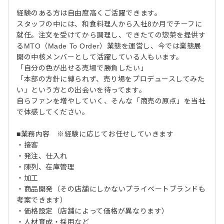
経験のある方は自由度高くご活躍できます。
スタッフの中には、和食料理人から入社8か月でチーフに
就任。注文を受けてから調理し、できたての惣菜を提供す
るMTO（Made To Order）業態を運営し、今では業態展
開の中核メンバーとして活躍している人もいます。
「自分の色が出せる売場で勝負したい」
「本部の方針に縛られず、売り場をプロデュースしてみた
い」という方との出会いを待ってます。
自らファンを増やしていく、そんな「商売の原点」を当社
で体感してください。
■業務内容 ※経験に応じてお任せしていきます
・接客
・発注、仕入れ
・陳列、在庫管理
・加工
・商品開発（その店舗にしかないプライベートブランドも
考案できます）
・価格設定（店舗によって価格が異なります）
・人材育成・採用など