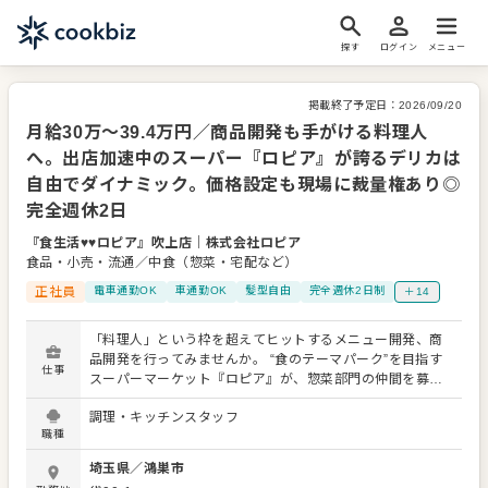
探す
ログイン
メニュー
掲載終了予定日：
2026/09/20
月給30万〜39.4万円／商品開発も手がける料理人
へ。出店加速中のスーパー『ロピア』が誇るデリカは
自由でダイナミック。価格設定も現場に裁量権あり◎
完全週休2日
『食生活♥♥ロピア』吹上店
｜
株式会社ロピア
食品・小売・流通／中食（惣菜・宅配など）
正社員
電車通勤OK
車通勤OK
髪型自由
完全週休2日制
＋14
「料理人」という枠を超えてヒットするメニュー開発、商
品開発を行ってみませんか。 “食のテーマパーク”を目指す
仕事
スーパーマーケット『ロピア』が、惣菜部門の仲間を募集
します。 惣菜事業部では、自社で扱う多様な食材を、自在
調理・キッチンスタッフ
に組み合わせてお惣菜を作ります。だから全重量700g超え
職種
の「モンスターバーガー」や、約8割が具！はみ出し必至の
「キンパ」など、ユニークなヒット商品がいっぱい。 現場
埼玉県
／
鴻巣市
に裁量権があり、生み出すお惣菜の種類はアイデア次第で