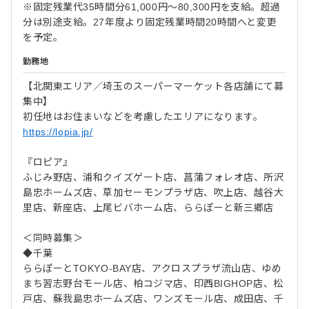
※固定残業代35時間分61,000円～80,300円を支給。超過
分は別途支給。27年度より固定残業時間20時間へと変更
を予定。
勤務地
【北関東エリア／埼玉のスーパーマーケット各店舗にて募
集中】
初任地はお住まいなどを考慮したエリアになります。
https://lopia.jp/
『ロピア』
ふじみ野店、浦和クイズゲート店、菖蒲フォレオ店、所沢
島忠ホームズ店、草加セーモンプラザ店、吹上店、越谷大
里店、新座店、上尾ビバホーム店、ららぽーと新三郷店
＜同時募集＞
◆千葉
ららぽーとTOKYO-BAY店、アクロスプラザ流山店、ゆめ
まち習志野台モール店、柏コジマ店、印西BIGHOP店、松
戸店、蘇我島忠ホームズ店、ワンズモール店、成田店、千