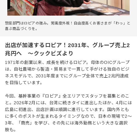
惣菜部門はロピアの強み。常識度外視！自由度高くお客さまが「わっ」と
喜ぶ商品づくりを。
出店が加速するロピア！2031年、グループ売上2
兆円へ ～クックビズより
1971年の創業以来、成長を続けるロピア。母体のOICグループ
は、自社農場から製造・貿易まで一貫して手がける独自のビジ
ネスモデルで、2031年度までにグループ全体で売上2兆円達成
を目指しています。
今回、基幹事業の『ロピア』全エリアでスタッフを募集とのこ
と。2026年2月には、台湾に続きタイに進出したほか、4月には
広島に初進出、出店計画は順調に進行しています。国内外とも
に多くのポストが生まれるタイミングなので、日本の現場で2〜
3年、「商売」を学び、その先には海外勤務という大きな選択
肢も。