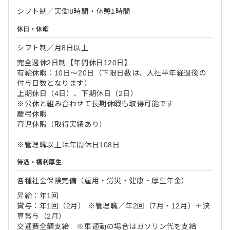
シフト制／実働8時間・休憩1時間
休日・休暇
シフト制／月8日以上
完全週休2日制【年間休日120日】
有給休暇：10日～20日（下限日数は、入社半年経過後の
付与日数となります）
上期休日（4日）、下期休日（2日）
※公休と組み合わせて長期休暇も取得可能です
慶弔休暇
育児休暇（取得実績あり）
※管理職以上は年間休日108日
待遇・福利厚生
各種社会保険完備（雇用・労災・健康・厚生年金）
昇給：年1回
賞与：年1回（2月） ※管理職／年2回（7月・12月）＋決
算賞与（2月）
交通費全額支給 ※車通勤の場合はガソリン代を支給