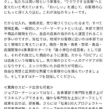
ク」。私たちは買い物という家事を、“ワクワクする体験”へと
変えたいと考えています。「おいしい」を通じて、お客様の心
にもっと深く入り込む。これが当社のモットーです。
だから仕入れ、価格決定、売り場づくりにいたるまで、すべて
現場主義。一般的にスーパーマーケットといえば、本部で買付
や商品の開発を行い、各店の店長の指示のもと運営されること
が多いのですが、当社では、地域やお客様に近いのは本部では
なく現場だと考えています。精肉・鮮魚・青果・惣菜・食品・
店舗管理の6事業部のチーフを「最小単位の経営者」として捉
え、それぞれ独立した商店のように運営。だから『ロピア』に
は店長という役職もなし。売り場のひとり一人のアイデアが形
になりやすく、エッジの効いたお店作りが可能に。
自由な発想と圧倒的な熱量でお客様の心を掴んでいきましょ
う。そしてまずはチーフを目指してください。
≪驚異のスピード出世も可能≫
ジョブローテーションではなく、各事業部で専門性を磨き上げ
てスキルアップできます。確かな専門性を土台にチーフとして
成果を出せば、部長職。さらには「社長100人プロジェクト～
経営者育成塾」もあり、グループ会社の社長を目指す未来も開