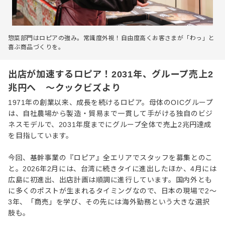
惣菜部門はロピアの強み。常識度外視！自由度高くお客さまが「わっ」と
喜ぶ商品づくりを。
出店が加速するロピア！2031年、グループ売上2
兆円へ ～クックビズより
1971年の創業以来、成長を続けるロピア。母体のOICグループ
は、自社農場から製造・貿易まで一貫して手がける独自のビジ
ネスモデルで、2031年度までにグループ全体で売上2兆円達成
を目指しています。
今回、基幹事業の『ロピア』全エリアでスタッフを募集とのこ
と。2026年2月には、台湾に続きタイに進出したほか、4月には
広島に初進出、出店計画は順調に進行しています。国内外とも
に多くのポストが生まれるタイミングなので、日本の現場で2〜
3年、「商売」を学び、その先には海外勤務という大きな選択
肢も。