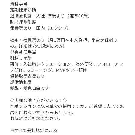
資格手当
定期健康診断
退職金制度：入社1年後より（定年60歳）
財形貯蓄制度
保養所あり：国内（エクシブ）
社宅・社員寮あり（月1万円～本人負担、単身赴任者の
み。詳細は会社規定による）
単身赴任手当
引越し補助
研修：入社時レクリエーション、海外研修、フォローアッ
プ研修、eラーニング、MVPツアー研修
資格取得支援あり
部活動制度
髪型・髪色自由です
◇多様な働き方ができる！◇
本ポジションは総合職での採用ですが、ご希望に応じて転
居を伴わない働き方もあります。
お気軽にご相談ください。
※すべて会社規定による