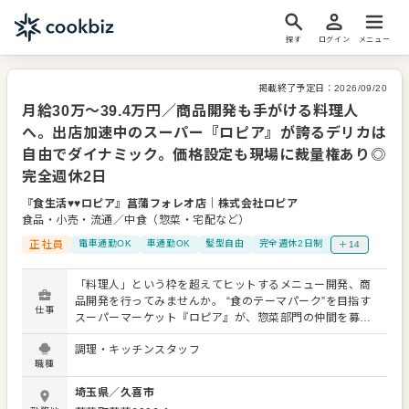
探す
ログイン
メニュー
掲載終了予定日：
2026/09/20
月給30万〜39.4万円／商品開発も手がける料理人
へ。出店加速中のスーパー『ロピア』が誇るデリカは
自由でダイナミック。価格設定も現場に裁量権あり◎
完全週休2日
『食生活♥♥ロピア』菖蒲フォレオ店
｜
株式会社ロピア
食品・小売・流通／中食（惣菜・宅配など）
正社員
電車通勤OK
車通勤OK
髪型自由
完全週休2日制
＋14
「料理人」という枠を超えてヒットするメニュー開発、商
品開発を行ってみませんか。 “食のテーマパーク”を目指す
仕事
スーパーマーケット『ロピア』が、惣菜部門の仲間を募集
します。 惣菜事業部では、自社で扱う多様な食材を、自在
調理・キッチンスタッフ
に組み合わせてお惣菜を作ります。だから全重量700g超え
職種
の「モンスターバーガー」や、約8割が具！はみ出し必至の
「キンパ」など、ユニークなヒット商品がいっぱい。 現場
埼玉県
／
久喜市
に裁量権があり、生み出すお惣菜の種類はアイデア次第で