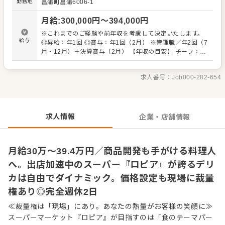
勤務地
菖蒲町菖蒲6006-1
無限大。お客様の「わぁ！」と喜ぶ商品づくりがやりがい
です。 経験のある方は自由度高くご活躍できます。 スタッ
月給
:
300,000
円〜
394,000
円
フの中には、和食料理人から入社8か月でチーフに就任。注
文を受けてから調理し、できたての惣菜を提供する
※これまでのご経験や前年収を考慮して決定いたします。
MTO（Made To Order）業態を運営し、今では業態展開の
給与
◎昇給：年1回 ◎賞与：年1回（2月） ※管理職／年2回（7
中核メンバーとして活躍している人もいます。 「自分の色
月・12月）＋決算賞与（2月） 【年収の目安】 チーフ：平
が出せる売場で勝負したい」 「本部の方針に縛られず、売
均630万円 ※チーフ以上：700万円以上（平均年齢32歳）
り場をプロデュースしてみたい」という方との出会いを待
※試用期間3ヶ月あり（期間中、条件変更なし） ※固定残
ってます。 自らファンを増やしていく、そんな「商売の原
求人番号：
Job000-282-654
業代35時間分61,000円～80,300円を支給。超過分は別途支
点」を当社で体感してください。 ■業務内容 ※経験に応
給。27年度より固定残業時間20時間へと変更を予定。
じてお任せしていきます ・接客 ・発注、仕入れ ・陳列、
在庫管理 ・加工 ・商品開発（その店舗にしかないプライベ
ートブランドも考案できます） ・価格設定（店舗によって
求人情報
企業・店舗情報
価格が異なります） ・人材育成・採用など
月給30万〜39.4万円／商品開発も手がける料理人
へ。出店加速中のスーパー『ロピア』が誇るデリ
カは自由でダイナミック。価格設定も現場に裁量
権あり◎完全週休2日
≪裁量権は「現場」にあり。あなたの熱量がお客様の笑顔に≫
スーパーマーケット『ロピア』が目指すのは「食のテーマパー