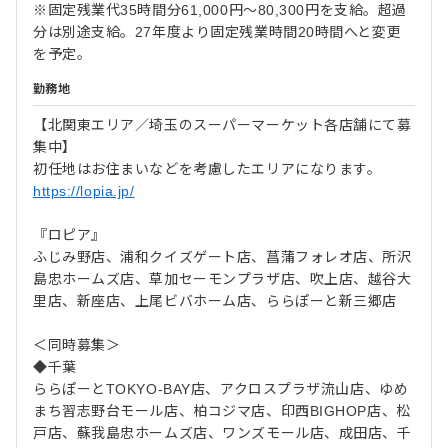
※固定残業代35時間分61,000円～80,300円を支給。超過
分は別途支給。27年度より固定残業時間20時間へと変更
を予定。
勤務地
【北関東エリア／埼玉のスーパーマーケット各店舗にて募
集中】
初任地はお住まいなどを考慮したエリアになります。
https://lopia.jp/
『ロピア』
ふじみ野店、浦和クイズゲート店、菖蒲フォレオ店、所沢
島忠ホームズ店、草加セーモンプラザ店、吹上店、越谷大
里店、新座店、上尾ビバホーム店、ららぽーと新三郷店
＜同時募集＞
◆千葉
ららぽーとTOKYO-BAY店、アクロスプラザ流山店、ゆめ
まち習志野台モール店、柏コジマ店、印西BIGHOP店、松
戸店、蘇我島忠ホームズ店、ワンズモール店、成田店、千