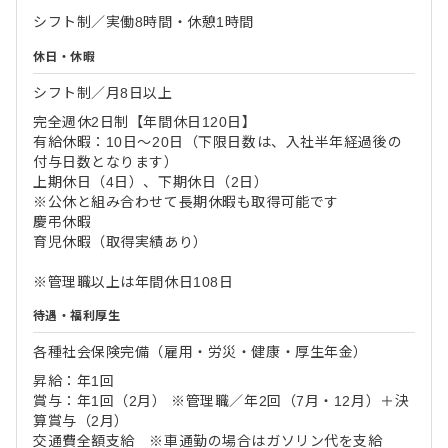
シフト制／実働8時間・休憩1時間
休日・休暇
シフト制／月8日以上
完全週休2日制【年間休日120日】
有給休暇：10日～20日（下限日数は、入社半年経過後の
付与日数となります）
上期休日（4日）、下期休日（2日）
※公休と組み合わせて長期休暇も取得可能です
慶弔休暇
育児休暇（取得実績あり）
※管理職以上は年間休日108日
待遇・福利厚生
各種社会保険完備（雇用・労災・健康・厚生年金）
昇給：年1回
賞与：年1回（2月） ※管理職／年2回（7月・12月）＋決
算賞与（2月）
交通費全額支給 ※車通勤の場合はガソリン代を支給