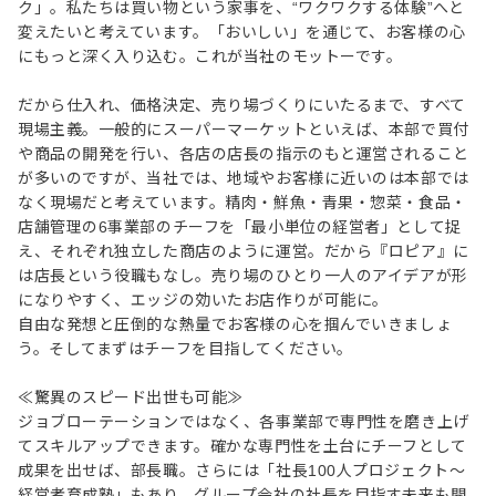
ク」。私たちは買い物という家事を、“ワクワクする体験”へと
変えたいと考えています。「おいしい」を通じて、お客様の心
にもっと深く入り込む。これが当社のモットーです。
だから仕入れ、価格決定、売り場づくりにいたるまで、すべて
現場主義。一般的にスーパーマーケットといえば、本部で買付
や商品の開発を行い、各店の店長の指示のもと運営されること
が多いのですが、当社では、地域やお客様に近いのは本部では
なく現場だと考えています。精肉・鮮魚・青果・惣菜・食品・
店舗管理の6事業部のチーフを「最小単位の経営者」として捉
え、それぞれ独立した商店のように運営。だから『ロピア』に
は店長という役職もなし。売り場のひとり一人のアイデアが形
になりやすく、エッジの効いたお店作りが可能に。
自由な発想と圧倒的な熱量でお客様の心を掴んでいきましょ
う。そしてまずはチーフを目指してください。
≪驚異のスピード出世も可能≫
ジョブローテーションではなく、各事業部で専門性を磨き上げ
てスキルアップできます。確かな専門性を土台にチーフとして
成果を出せば、部長職。さらには「社長100人プロジェクト～
経営者育成塾」もあり、グループ会社の社長を目指す未来も開