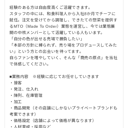
経験のある方は自由度高くご活躍できます。
スタッフの中には、和食料理人から入社8か月でチーフに
就任。注文を受けてから調理し、できたての惣菜を提供す
るMTO（Made To Order）業態を運営し、今では業態展
開の中核メンバーとして活躍している人もいます。
「自分の色が出せる売場で勝負したい」
「本部の方針に縛られず、売り場をプロデュースしてみた
い」という方との出会いを待ってます。
自らファンを増やしていく、そんな「商売の原点」を当社
で体感してください。
■業務内容 ※経験に応じてお任せしていきます
・接客
・発注、仕入れ
・陳列、在庫管理
・加工
・商品開発（その店舗にしかないプライベートブランドも
考案できます）
・価格設定（店舗によって価格が異なります）
・人材育成・採用など