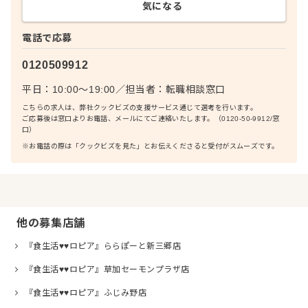
気になる
電話で応募
0120509912
平日：10:00〜19:00
／
担当者：
転職相談窓口
こちらの求人は、弊社クックビズの支援サービス通じて選考を行います。
ご応募後は窓口よりお電話、メールにてご連絡いたします。（0120-50-9912/窓
口）
※お電話の際は「クックビズを見た」とお伝えくださると受付がスムーズです。
他の募集店舗
『食生活♥♥ロピア』ららぽーと新三郷店
『食生活♥♥ロピア』草加セーモンプラザ店
『食生活♥♥ロピア』ふじみ野店