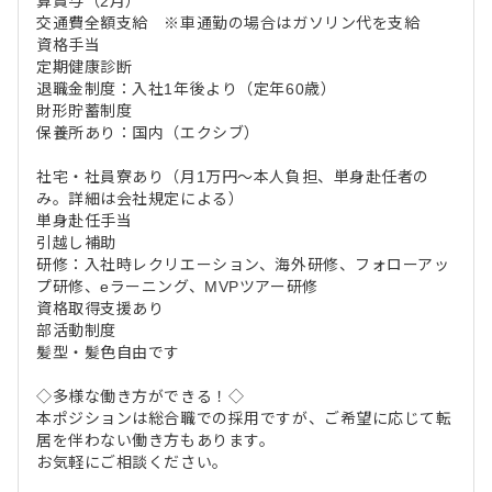
算賞与（2月）
交通費全額支給 ※車通勤の場合はガソリン代を支給
資格手当
定期健康診断
退職金制度：入社1年後より（定年60歳）
財形貯蓄制度
保養所あり：国内（エクシブ）
社宅・社員寮あり（月1万円～本人負担、単身赴任者の
み。詳細は会社規定による）
単身赴任手当
引越し補助
研修：入社時レクリエーション、海外研修、フォローアッ
プ研修、eラーニング、MVPツアー研修
資格取得支援あり
部活動制度
髪型・髪色自由です
◇多様な働き方ができる！◇
本ポジションは総合職での採用ですが、ご希望に応じて転
居を伴わない働き方もあります。
お気軽にご相談ください。