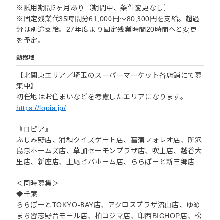
※試用期間3ヶ月あり（期間中、条件変更なし）
※固定残業代35時間分61,000円～80,300円を支給。超過
分は別途支給。27年度より固定残業時間20時間へと変更
を予定。
勤務地
【北関東エリア／埼玉のスーパーマーケット各店舗にて募
集中】
初任地はお住まいなどを考慮したエリアになります。
https://lopia.jp/
『ロピア』
ふじみ野店、浦和クイズゲート店、菖蒲フォレオ店、所沢
島忠ホームズ店、草加セーモンプラザ店、吹上店、越谷大
里店、新座店、上尾ビバホーム店、ららぽーと新三郷店
＜同時募集＞
◆千葉
ららぽーとTOKYO-BAY店、アクロスプラザ流山店、ゆめ
まち習志野台モール店、柏コジマ店、印西BIGHOP店、松