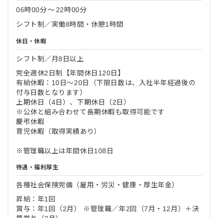
06時00分
〜
22時00分
シフト制／実働8時間・休憩1時間
休日・休暇
シフト制／月8日以上
完全週休2日制【年間休日120日】
有給休暇：10日～20日（下限日数は、入社半年経過後の
付与日数となります）
上期休日（4日）、下期休日（2日）
※公休と組み合わせて長期休暇も取得可能です
慶弔休暇
育児休暇（取得実績あり）
※管理職以上は年間休日108日
待遇・福利厚生
各種社会保険完備（雇用・労災・健康・厚生年金）
昇給：年1回
賞与：年1回（2月） ※管理職／年2回（7月・12月）＋決