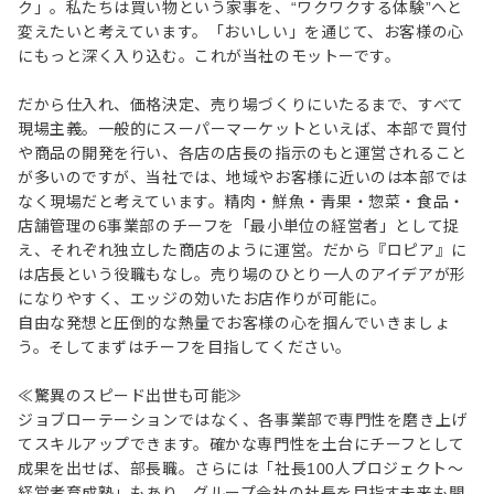
ク」。私たちは買い物という家事を、“ワクワクする体験”へと
変えたいと考えています。「おいしい」を通じて、お客様の心
にもっと深く入り込む。これが当社のモットーです。
だから仕入れ、価格決定、売り場づくりにいたるまで、すべて
現場主義。一般的にスーパーマーケットといえば、本部で買付
や商品の開発を行い、各店の店長の指示のもと運営されること
が多いのですが、当社では、地域やお客様に近いのは本部では
なく現場だと考えています。精肉・鮮魚・青果・惣菜・食品・
店舗管理の6事業部のチーフを「最小単位の経営者」として捉
え、それぞれ独立した商店のように運営。だから『ロピア』に
は店長という役職もなし。売り場のひとり一人のアイデアが形
になりやすく、エッジの効いたお店作りが可能に。
自由な発想と圧倒的な熱量でお客様の心を掴んでいきましょ
う。そしてまずはチーフを目指してください。
≪驚異のスピード出世も可能≫
ジョブローテーションではなく、各事業部で専門性を磨き上げ
てスキルアップできます。確かな専門性を土台にチーフとして
成果を出せば、部長職。さらには「社長100人プロジェクト～
経営者育成塾」もあり、グループ会社の社長を目指す未来も開