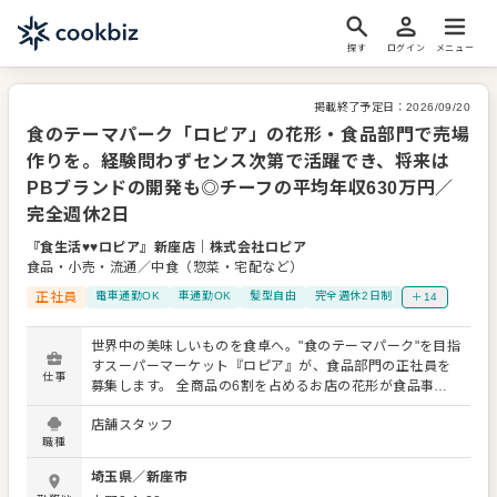
探す
ログイン
メニュー
掲載終了予定日：
2026/09/20
食のテーマパーク「ロピア」の花形・食品部門で売場
作りを。経験問わずセンス次第で活躍でき、将来は
PBブランドの開発も◎チーフの平均年収630万円／
完全週休2日
『食生活♥♥ロピア』新座店
｜
株式会社ロピア
食品・小売・流通／中食（惣菜・宅配など）
正社員
電車通勤OK
車通勤OK
髪型自由
完全週休2日制
＋14
世界中の美味しいものを食卓へ。"食のテーマパーク"を目指
すスーパーマーケット『ロピア』が、食品部門の正社員を
仕事
募集します。 全商品の6割を占めるお店の花形が食品事業
部。 「こんなふうにディスプレイすると面白いかも」 「販
店舗スタッフ
促ポップはこれでどう？」 お客様の「今日のお宝（お買い
職種
得品）」を探し出す。そんな遊び心を持って、接客をして
くださる方なら大歓迎。知識・経験が浅くても、やる気や
埼玉県
／
新座市
アイデア次第で即、活躍出来ることが食品事業部の醍醐味