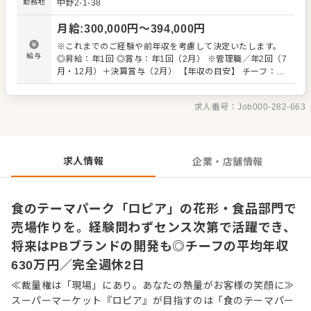
勤務地
中野2-1-38
です。あなたのセンスを活かして、仲間とテーマパークの
クルーのようにお客様を盛り上げてください。 また経験の
月給
:
300,000
円〜
394,000
円
ある方は、自由度高くご活躍できます。チーフ候補とし
て、仕入れから商品開発、売り場作りまで幅広い業務をお
※これまでのご経験や前年収を考慮して決定いたします。
任せします。将来、バイヤー業務担当になれば海外の展示
給与
◎昇給：年1回 ◎賞与：年1回（2月） ※管理職／年2回（7
会に赴くチャンスも！ 「自分の色が出せる売場で勝負した
月・12月）＋決算賞与（2月） 【年収の目安】 チーフ：平
い」 「本部の方針に縛られず、売場をプロデュースしてみ
均630万円 ※チーフ以上：700万円以上（平均年齢32歳）
たい」という方との出会いを待ってます。 自らファンを増
※試用期間3ヶ月あり（期間中、条件変更なし） ※固定残
やしていく、そんな「商売の原点」を当社で体感してくだ
求人番号：
Job000-282-663
業代35時間分61,000円～80,300円を支給。超過分は別途支
さい。 ■業務内容 ※経験に応じてお任せしてきます。 ・
給。27年度より固定残業時間20時間へと変更を予定。
接客 ・発注、仕入れ（全国各地および海外からも調達） ・
陳列、在庫管理 ・商品開発（その店舗にしかないプライベ
ートブランドも考案できます） ・価格設定（店舗によって
求人情報
企業・店舗情報
価格が異なります） ・人材育成・採用 など
食のテーマパーク「ロピア」の花形・食品部門で
売場作りを。経験問わずセンス次第で活躍でき、
将来はPBブランドの開発も◎チーフの平均年収
630万円／完全週休2日
≪裁量権は「現場」にあり。あなたの熱量がお客様の笑顔に≫
スーパーマーケット『ロピア』が目指すのは「食のテーマパー