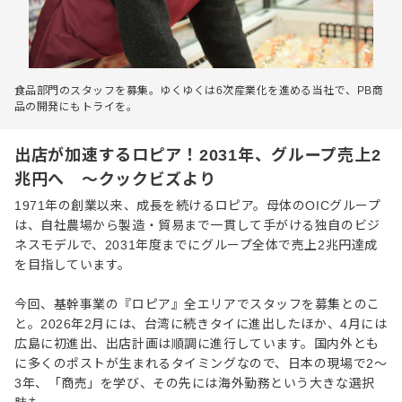
食品部門のスタッフを募集。ゆくゆくは6次産業化を進める当社で、PB商
品の開発にもトライを。
出店が加速するロピア！2031年、グループ売上2
兆円へ ～クックビズより
1971年の創業以来、成長を続けるロピア。母体のOICグループ
は、自社農場から製造・貿易まで一貫して手がける独自のビジ
ネスモデルで、2031年度までにグループ全体で売上2兆円達成
を目指しています。
今回、基幹事業の『ロピア』全エリアでスタッフを募集とのこ
と。2026年2月には、台湾に続きタイに進出したほか、4月には
広島に初進出、出店計画は順調に進行しています。国内外とも
に多くのポストが生まれるタイミングなので、日本の現場で2〜
3年、「商売」を学び、その先には海外勤務という大きな選択