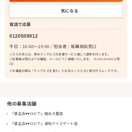
気になる
電話で応募
0120509912
平日：10:00〜19:00
／
担当者：
転職相談窓口
こちらの求人は、弊社クックビズの支援サービス通じて選考を行います。
ご応募後は窓口よりお電話、メールにてご連絡いたします。（0120-50-9912/窓
口）
※お電話の際は「クックビズを見た」とお伝えくださると受付がスムーズです。
他の募集店舗
『食生活♥♥ロピア』越谷大里店
『食生活♥♥ロピア』浦和クイズゲート店