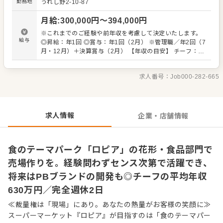
勤務地
うれし野2-10-87
です。あなたのセンスを活かして、仲間とテーマパークの
クルーのようにお客様を盛り上げてください。 また経験の
月給
:
300,000
円〜
394,000
円
ある方は、自由度高くご活躍できます。チーフ候補とし
て、仕入れから商品開発、売り場作りまで幅広い業務をお
※これまでのご経験や前年収を考慮して決定いたします。
任せします。将来、バイヤー業務担当になれば海外の展示
給与
◎昇給：年1回 ◎賞与：年1回（2月） ※管理職／年2回（7
会に赴くチャンスも！ 「自分の色が出せる売場で勝負した
月・12月）＋決算賞与（2月） 【年収の目安】 チーフ：平
い」 「本部の方針に縛られず、売場をプロデュースしてみ
均630万円 ※チーフ以上：700万円以上（平均年齢32歳）
たい」という方との出会いを待ってます。 自らファンを増
※試用期間3ヶ月あり（期間中、条件変更なし） ※固定残
やしていく、そんな「商売の原点」を当社で体感してくだ
求人番号：
Job000-282-665
業代35時間分61,000円～80,300円を支給。超過分は別途支
さい。 ■業務内容 ※経験に応じてお任せしてきます。 ・
給。27年度より固定残業時間20時間へと変更を予定。
接客 ・発注、仕入れ（全国各地および海外からも調達） ・
陳列、在庫管理 ・商品開発（その店舗にしかないプライベ
ートブランドも考案できます） ・価格設定（店舗によって
求人情報
企業・店舗情報
価格が異なります） ・人材育成・採用 など
食のテーマパーク「ロピア」の花形・食品部門で
売場作りを。経験問わずセンス次第で活躍でき、
将来はPBブランドの開発も◎チーフの平均年収
630万円／完全週休2日
≪裁量権は「現場」にあり。あなたの熱量がお客様の笑顔に≫
スーパーマーケット『ロピア』が目指すのは「食のテーマパー