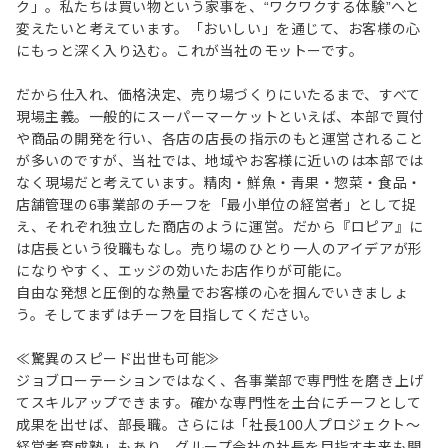
ク」。私たちは買い物という家事を、“ワクワクする体験”へと
変えたいと考えています。「おいしい」を通じて、お客様の心
にもっと深く入り込む。これが当社のモットーです。
だから仕入れ、価格決定、売り場づくりにいたるまで、すべて
現場主義。一般的にスーパーマーケットといえば、本部で買付
や商品の開発を行い、各店の店長の指示のもと運営されること
が多いのですが、当社では、地域やお客様に近いのは本部では
なく現場だと考えています。精肉・鮮魚・青果・惣菜・食品・
店舗管理の6事業部のチーフを「最小単位の経営者」として捉
え、それぞれ独立した商店のように運営。だから『ロピア』に
は店長という役職もなし。売り場のひとり一人のアイデアが形
になりやすく、エッジの効いたお店作りが可能に。
自由な発想と圧倒的な熱量でお客様の心を掴んでいきましょ
う。そしてまずはチーフを目指してください。
≪驚異のスピード出世も可能≫
ジョブローテーションではなく、各事業部で専門性を磨き上げ
てスキルアップできます。確かな専門性を土台にチーフとして
成果を出せば、部長職。さらには「社長100人プロジェクト～
経営者育成塾」もあり、グループ会社の社長を目指す未来も開