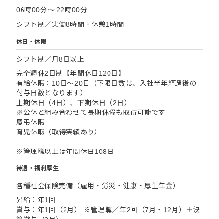
06時00分
〜
22時00分
シフト制／実働8時間・休憩1時間
休日・休暇
シフト制／月8日以上
完全週休2日制【年間休日120日】
有給休暇：10日～20日（下限日数は、入社半年経過後の
付与日数となります）
上期休日（4日）、下期休日（2日）
※公休と組み合わせて長期休暇も取得可能です
慶弔休暇
育児休暇（取得実績あり）
※管理職以上は年間休日108日
待遇・福利厚生
各種社会保険完備（雇用・労災・健康・厚生年金）
昇給：年1回
賞与：年1回（2月） ※管理職／年2回（7月・12月）＋決