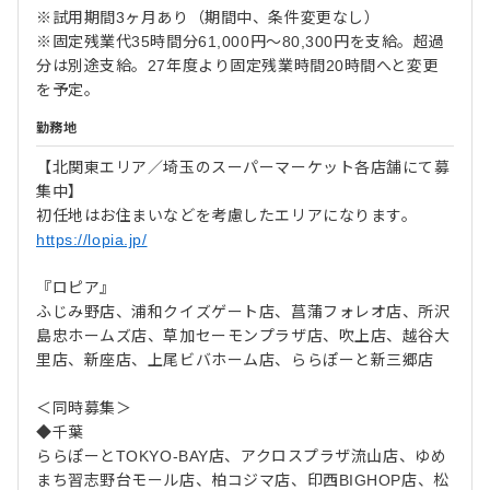
※試用期間3ヶ月あり（期間中、条件変更なし）
※固定残業代35時間分61,000円～80,300円を支給。超過
分は別途支給。27年度より固定残業時間20時間へと変更
を予定。
勤務地
【北関東エリア／埼玉のスーパーマーケット各店舗にて募
集中】
初任地はお住まいなどを考慮したエリアになります。
https://lopia.jp/
『ロピア』
ふじみ野店、浦和クイズゲート店、菖蒲フォレオ店、所沢
島忠ホームズ店、草加セーモンプラザ店、吹上店、越谷大
里店、新座店、上尾ビバホーム店、ららぽーと新三郷店
＜同時募集＞
◆千葉
ららぽーとTOKYO-BAY店、アクロスプラザ流山店、ゆめ
まち習志野台モール店、柏コジマ店、印西BIGHOP店、松