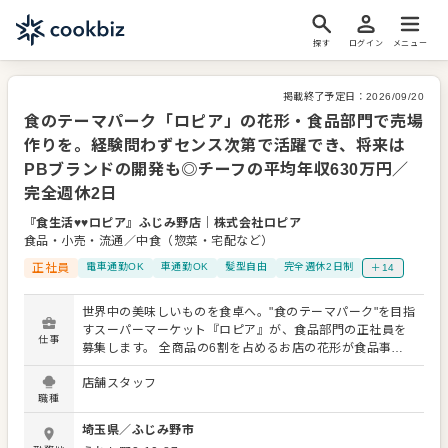
探す
ログイン
メニュー
掲載終了予定日：
2026/09/20
食のテーマパーク「ロピア」の花形・食品部門で売場
作りを。経験問わずセンス次第で活躍でき、将来は
PBブランドの開発も◎チーフの平均年収630万円／
完全週休2日
『食生活♥♥ロピア』ふじみ野店
｜
株式会社ロピア
食品・小売・流通／中食（惣菜・宅配など）
正社員
電車通勤OK
車通勤OK
髪型自由
完全週休2日制
＋14
世界中の美味しいものを食卓へ。"食のテーマパーク"を目指
すスーパーマーケット『ロピア』が、食品部門の正社員を
仕事
募集します。 全商品の6割を占めるお店の花形が食品事業
部。 「こんなふうにディスプレイすると面白いかも」 「販
店舗スタッフ
促ポップはこれでどう？」 お客様の「今日のお宝（お買い
職種
得品）」を探し出す。そんな遊び心を持って、接客をして
くださる方なら大歓迎。知識・経験が浅くても、やる気や
埼玉県
／
ふじみ野市
アイデア次第で即、活躍出来ることが食品事業部の醍醐味