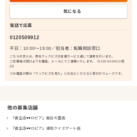
気になる
電話で応募
0120509912
平日：10:00〜19:00
／
担当者：
転職相談窓口
こちらの求人は、弊社クックビズの支援サービス通じて選考を行います。
ご応募後は窓口よりお電話、メールにてご連絡いたします。（0120-50-9912/窓
口）
※お電話の際は「クックビズを見た」とお伝えくださると受付がスムーズです。
他の募集店舗
『食生活♥♥ロピア』越谷大里店
『食生活♥♥ロピア』浦和クイズゲート店