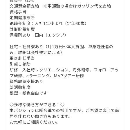
算賞与（2月）
交通費全額支給 ※車通勤の場合はガソリン代を支給
資格手当
定期健康診断
退職金制度：入社1年後より（定年60歳）
財形貯蓄制度
保養所あり：国内（エクシブ）
社宅・社員寮あり（月1万円～本人負担、単身赴任者の
み。詳細は会社規定による）
単身赴任手当
引越し補助
研修：入社時レクリエーション、海外研修、フォローアッ
プ研修、eラーニング、MVPツアー研修
資格取得支援あり
部活動制度
髪型・髪色自由です
◇多様な働き方ができる！◇
本ポジションは総合職での採用ですが、ご希望に応じて転
居を伴わない働き方もあります。
お気軽にご相談ください。