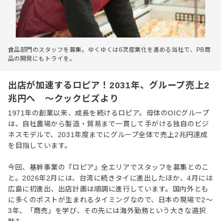
食品部門のスタッフを募集。ゆくゆくは6次産業化を進める当社で、PB商
品の開発にもトライを。
出店が加速するロピア！2031年、グループ売上2
兆円へ ～クックビズより
1971年の創業以来、成長を続けるロピア。母体のOICグループ
は、自社農場から製造・貿易まで一貫して手がける独自のビジ
ネスモデルで、2031年度までにグループ全体で売上2兆円達成
を目指しています。
今回、基幹事業の『ロピア』全エリアでスタッフを募集とのこ
と。2026年2月には、台湾に続きタイに進出したほか、4月には
広島に初進出、出店計画は順調に進行しています。国内外とも
に多くのポストが生まれるタイミングなので、日本の現場で2〜
3年、「商売」を学び、その先には海外勤務という大きな選択