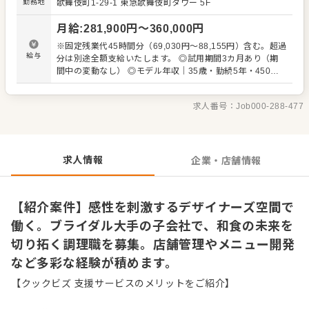
勤務地
歌舞伎町1-29-1 東急歌舞伎町タワー 5F
質なウエディングパーティまで、多様なシーンで愛されて
います。今後は国内のみならずグローバル展開も視野に入
月給
:
281,900
円〜
360,000
円
れており、世界へ和食の魅力を発信したい方には絶好の環
境です。将来的には店舗を牽引する中核メンバーとして、
※固定残業代45時間分（69,030円～88,155円）含む。超過
新会社ならではの躍進を支えてくださることを期待してい
給与
分は別途全額支給いたします。 ◎試用期間3カ月あり（期
ます。 ＜おすすめポイント＞ ブライダル業界の先駆者であ
間中の変動なし） ◎モデル年収｜35歳・勤続5年・450万
るノバレーゼを母体に持ち、抜群の資本力を背景とした安
円
定経営を続けています。洗練されたデザイナーズ空間で、
感性を磨きながら調理に没頭できる点も大きな魅力です。
求人番号：
Job000-288-477
月休みの確保など労務管理が徹底されており、仕事とプラ
イベートの調和を大切にしながら、長く着実にキャリアを
築けます。
求人情報
企業・店舗情報
【紹介案件】感性を刺激するデザイナーズ空間で
働く。ブライダル大手の子会社で、和食の未来を
切り拓く調理職を募集。店舗管理やメニュー開発
など多彩な経験が積めます。
【クックビズ 支援サービスのメリットをご紹介】