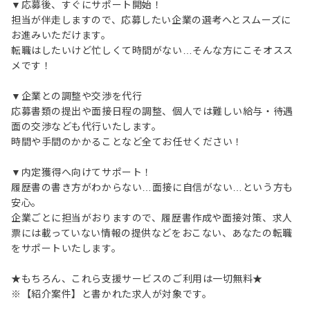
▼応募後、すぐにサポート開始！
担当が伴走しますので、応募したい企業の選考へとスムーズに
お進みいただけます。
転職はしたいけど忙しくて時間がない…そんな方にこそオスス
メです！
▼企業との調整や交渉を代行
応募書類の提出や面接日程の調整、個人では難しい給与・待遇
面の交渉なども代行いたします。
時間や手間のかかることなど全てお任せください！
▼内定獲得へ向けてサポート！
履歴書の書き方がわからない…面接に自信がない…という方も
安心。
企業ごとに担当がおりますので、履歴書作成や面接対策、求人
票には載っていない情報の提供などをおこない、あなたの転職
をサポートいたします。
★もちろん、これら支援サービスのご利用は一切無料★
※【紹介案件】と書かれた求人が対象です。