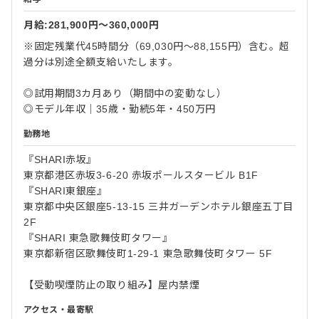
月給:281,900円〜360,000円
※固定残業代45時間分（69,030円～88,155円）含む。超
過分は別途全額支給いたします。
◎試用期間3カ月あり（期間中の変動なし）
◎モデル年収｜35歳・勤続5年・450万円
勤務地
『SHARI赤坂』
東京都港区赤坂3-6-20 赤坂ポールスタービル B1F
『SHARI東銀座』
東京都中央区銀座5-13-15 三井ガーデンホテル銀座五丁目
2F
『SHARI 東急歌舞伎町タワー』
東京都新宿区歌舞伎町1-29-1 東急歌舞伎町タワー 5F
【受動喫煙防止の取り組み】屋内禁煙
アクセス・最寄駅