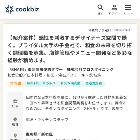
探す
ログイン
メニュー
掲載終了予定日：
2026/09/15
【紹介案件】感性を刺激するデザイナーズ空間で働
く。ブライダル大手の子会社で、和食の未来を切り拓
く調理職を募集。店舗管理やメニュー開発など多彩な
経験が積めます。
『SHARI』東急歌舞伎町タワー
｜
株式会社ブロスダイニング
和食全般／日本料理・割烹・懐石／ステーキ・鉄板焼
正社員
月8日以上休みあり
社会保険完備
交通費支給
伝統的な日本料理を軸に、各地から厳選した食材を斬新な
一皿へと昇華させる和食調理業務をお任せします。舞台と
仕事
なるのは、モダンなダイニング「SHARI」です。現場での
調理はもちろん、店舗スタッフの教育や売上管理など、経
調理・キッチンスタッフ
営に深く関わる領域まで幅広く携わっていただきます。 運
職種
営元のブロスダイニングは、東証スタンダード上場企業で
あるノバレーゼの100％子会社として誕生しました。親会
東京都
／
新宿区
社譲りのハイセンスな空間作りが特徴で、日常使いから上