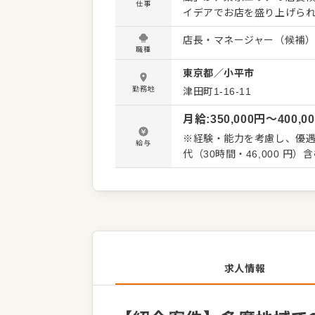
仕事
イデアでお店を盛り上げられるやりがいがあります
成などのホール業務 ・仕込み
店長・マネージャー（候補
接客などの簡単な仕事から
職種
みも難しい作業ではないため、順を
東京都
／
小平市
富に用意しています。将来
立を目指す方や地元で腰を
勤務地
津田町1-16-11
しています。私たちと一緒
月給
:
350,000
円〜
400,0
※経験・能力を考慮し、優遇いた
給与
代（30時間・46,000 
求人情報