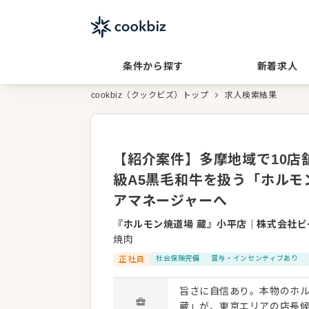
条件から探す
新着求人
cookbiz（クックビズ）トップ
求人検索結果
【紹介案件】多摩地域で10
級A5黒毛和牛を扱う「ホルモ
アマネージャーへ
『ホルモン焼道場 蔵』小平店
｜
株式会社ビ
焼肉
正社員
社会保険完備
賞与・インセンティブあり
旨さに自信あり。本物のホル
蔵」が、東京エリアの店長