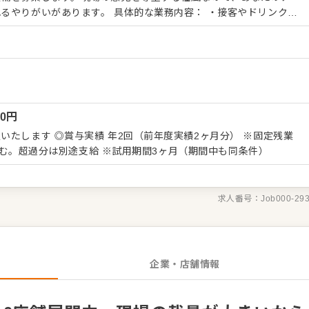
。 具体的な業務内容： ・接客やドリンク作
や調理などのキッチン業務 ・店舗の数値管理や運営全般 最初は
）
始めていただき、段階を踏んで管理業務をお任せします。肉の仕込
追って着実にスキルを磨ける環境です。 キャリアパスも豊
はエリアマネージャーとして複数店舗をまとめるポジションも。独
据えて働きたい方など、様々なバックグラウンドを持つ仲間が活躍
に、地域に愛される活気ある店を作っていきましょう。
00
円
します ◎賞与実績 年2回（前年度実績2ヶ月分） ※固定残業
円）含む。超過分は別途支給 ※試用期間3ヶ月（期間中も同条件）
求人番号：
Job000-29
企業・店舗情報