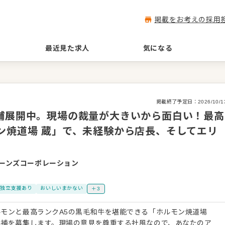
掲載をお考えの採用
最近見た求人
気になる
掲載終了予定日：
2026/10/1
店舗展開中。現場の裁量が大きいから面白い！最高
ン焼道場 蔵」で、未経験から店長、そしてエリ
ーンズコーポレーション
独立支援あり
おいしいまかない
＋3
モンと最高ランクA5の黒毛和牛を堪能できる「ホルモン焼道場
候補を募集します。現場の意見を尊重する社風なので、あなたのア