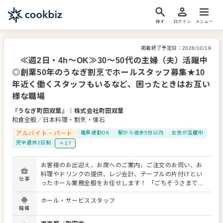
探す
ログイン
メニュー
掲載終了予定日：
2026/10/19
≪週2日・4h～OK≫30～50代の主婦（夫）活躍中
◎創業50年のうなぎ割烹でホールスタッフ募集★10
年近く働くスタッフもいるなど、困ったときはお互い
様な職場
『うなぎ町田双葉』
｜
株式会社町田双葉
和食全般／日本料理・割烹・懐石
アルバイト・パート
電車通勤OK
駅から徒歩5分以内
女性が活躍中
完全週休2日制
＋17
お客様のお出迎え、お席へのご案内、ご注文のお伺い、お
料理やドリンクの提供、レジ会計、テーブルの片付けとい
仕事
ったホール業務全般をお任せします！ 「ごちそうさまでし
た、美味しかったよ」お客様からいただくその一言が、私
ホール・サービススタッフ
たちの何よりの喜びです◎あなたにお任せするのは、お客
職種
様が特別な時間を過ごすためのお手伝い。難しい業務は一
切ありません。お客様を笑顔でお迎えし、心を込めてお料