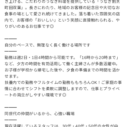
き上げる、こだわりのうなぎ料理を提供している「うなぎ割烹
町田双葉」。長きにわたり、地域のお客様の記念日や大切なお
食事の場として愛され続けてきました。落ち着いた雰囲気の店
内で、お客様の「おいしい」という笑顔に直接触れられる、や
りがいのあるお仕事です◎
━━━
自分のペースで、無理なく長く働ける場所です
━━━
勤務は週2日・1日4時間から可能です。「16時から20時まで」
など、夕方の時間を有効活用して働く主婦さんが多数活躍中。
お子様が学校から帰宅した後や、夕食の準備までの時間を活か
せます。
扶養内での勤務やフルタイムの勤務ももちろんOK！ご家庭の事
情に合わせてシフトを柔軟に調整しますので、仕事とプライベ
ートの両立がしやすい環境です◎
━━━
同世代の仲間がいるから、心強い職場
━━━
現在活躍しているスタッフは、30代・40代・50代の女性が中