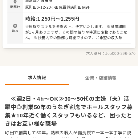
東京都
／
町田市
理をお届けする。そんなシンプルですが、とても大切でや
勤務地
原町田6-12-20小田急百貨店町田店9F
りがいのあるお仕事です。 ■「困ったときはお互い様」。
そんなチームワークの良い職場 厨房に入ることはなく、ホ
時給
:
1,250
円〜
1,255
円
ールでの接客業務に専念できます！ また制服は着物ですの
で、最初は慣れない着付けに少し戸惑うかもしれません
※経験やスキルを考慮の上、決定いたします。 ※試用期間
が、先輩スタッフが隣で優しく教えるのですぐに慣れます
給与
が1ヶ月ありますが、その間の給与や待遇に変動はありませ
よ。一度覚えれば、ご自身の生活でも役立つスキルになり
ん。 ※扶養内での勤務も可能ですので、ご希望の収入額な
ます。 職場では、30代から50代の、あなたと同じように家
どお気軽にご相談ください。
庭と両立しながら働く仲間がたくさんいます。「困ったと
きはお互い様」という気持ちで、みんなで助け合っている
求人番号：
Job000-296-570
ので、ブランクがある方も安心して飛び込んできてくださ
い！ 長くご活躍いただくことで、新人スタッフの教育な
ど、お店の中心的な役割を担っていただくことも期待して
います◎
求人情報
企業・店舗情報
≪週2日・4h～OK≫30～50代の主婦（夫）活
躍中◎創業50年のうなぎ割烹でホールスタッフ募
集★10年近く働くスタッフもいるなど、困ったと
きはお互い様な職場
町田で創業して50年。熟練の職人が備長炭で一本一本丁寧に焼