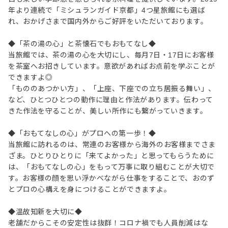
年より連続で「ミシュランガイド京都」4つ星旅館にも選ば
れ、おかげさまで国内外からご好評をいただいております。
◆「茶の湯の心」と茶懐石でもおもてなし◆
当旅館では、茶の湯の心を大切にし、毎月7日・17日にお客様
を茶室へお招きしています。意欲があればお点前を学ぶことが
できますよ◎
「もののあつかい方」、「上座、下座での立ち居振る舞い」、
など、ひとつひとつの動作に理由と作法があります。伝わって
きた作法を守ることが、美しい所作にも繋がっていきます。
◆「おもてなしの心」がプロへの第一歩！◆
当旅館に訪れるのは、常連のお客様から海外のお客様までさま
ざま。ひとりひとりに「来てよかった」と思ってもらうために
は、「おもてなしの心」をもって万事に取り組むことが大切で
す。お客様の顔を思い浮かべながら仕事をすることで、おのず
とプロの心構えを身につけることができますよ。
◆温故知新を大切に◆
老舗だからこその安定性は抜群！コロナ禍でも人員削減はな