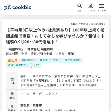
探す
ログイン
メニュー
掲載終了予定日：
2026/08/15
【平均月8日以上休み×社員寮あり】100年以上続く老
舗旅館で接客・おもてなしを学びませんか？着付け未
経験OK◎20～80代活躍中！
『炭屋旅館』
｜
株式会社 炭屋旅館
日本料理・割烹・懐石／和食全般／ホテル・旅館
正社員
電車通勤OK
社員寮・社宅あり
女性が活躍中
時短社員制度あり
＋17
京都・三条にたたずみ、京都の旅館御三家と称される大正
初期創業『炭屋旅館』。 【ミシュラン京都】ではおかげざ
仕事
まで毎年4つ星以上を獲得しております。 今回は接客スタ
ッフを募集。 京都の伝統や歴史を感じながら、「サービ
ホール・サービススタッフ
ス」の真髄を是非学んでください。 炭屋でこれから積んで
職種
いただく経験や実績は、きっとあなたの将来にお役に立て
ることでしょう。 【具体的な仕事内容】 お任せするのは接
京都府
／
京都市
客サービス全般。和装でのお仕事です。 お客様のお迎え・
勤務地