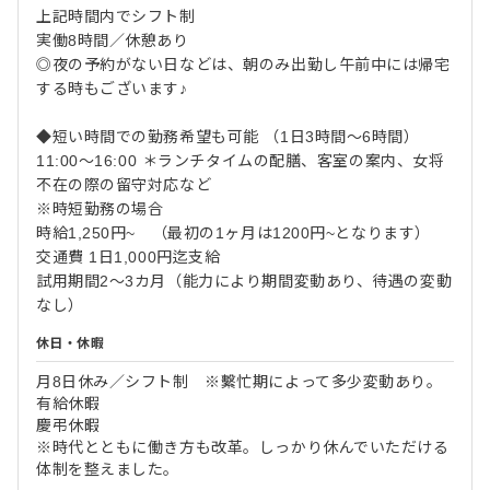
上記時間内でシフト制
実働8時間／休憩あり
◎夜の予約がない日などは、朝のみ出勤し午前中には帰宅
する時もございます♪
◆短い時間での勤務希望も可能 （1日3時間～6時間）
11:00～16:00 ＊ランチタイムの配膳、客室の案内、女将
不在の際の留守対応など
※時短勤務の場合
時給1,250円~ （最初の1ヶ月は1200円~となります）
交通費 1日1,000円迄支給
試用期間2～3カ月（能力により期間変動あり、待遇の変動
なし）
休日・休暇
月8日休み／シフト制 ※繫忙期によって多少変動あり。
有給休暇
慶弔休暇
※時代とともに働き方も改革。しっかり休んでいただける
体制を整えました。