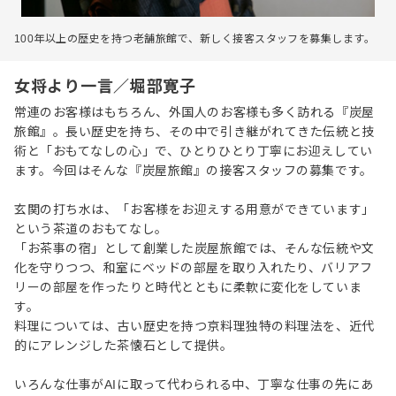
100年以上の歴史を持つ老舗旅館で、新しく接客スタッフを募集します。
女将より一言／堀部寛子
常連のお客様はもちろん、外国人のお客様も多く訪れる『炭屋
旅館』。長い歴史を持ち、その中で引き継がれてきた伝統と技
術と「おもてなしの心」で、ひとりひとり丁寧にお迎えしてい
ます。今回はそんな『炭屋旅館』の接客スタッフの募集です。
玄関の打ち水は、「お客様をお迎えする用意ができています」
という茶道のおもてなし。
「お茶事の宿」として創業した炭屋旅館では、そんな伝統や文
化を守りつつ、和室にベッドの部屋を取り入れたり、バリアフ
リーの部屋を作ったりと時代とともに柔軟に変化をしていま
す。
料理については、古い歴史を持つ京料理独特の料理法を、近代
的にアレンジした茶懐石として提供。
いろんな仕事がAIに取って代わられる中、丁寧な仕事の先にあ