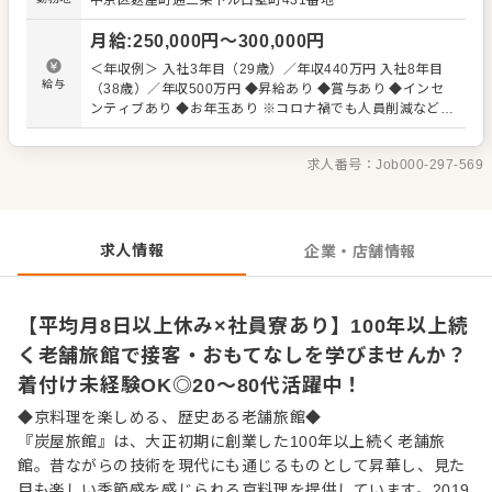
中京区麩屋町通三条下ル白壁町431番地
お部屋へのご案内、お料理やお飲み物のご提供などをお願
いします。 季節ごとで変わる食材や料理をご紹介したり、
月給
:
250,000
円〜
300,000
円
料理に合うお酒を提案するなど、お客様との楽しい会話を
心がけながら、ご満足いただけるサービスをめざしていき
＜年収例＞ 入社3年目（29歳）／年収440万円 入社8年目
ましょう。 当館を訪れるお客様の中には、政財界の要人や
給与
（38歳）／年収500万円 ◆昇給あり ◆賞与あり ◆インセ
芸能関係者の方、海外の富裕層など、炭屋だからこそ出会
ンティブあり ◆お年玉あり ※コロナ禍でも人員削減などは
えるお客様との接客を通して、より強く成長を感じること
一切なく、給与も満額支給。 ※試用期間2～3カ月（能力に
ができる環境です。 「茶の湯の心」を大切に。 当館では毎
より期間変動あり、待遇の変動なし） ※給与は経験・能力
月7日と17日にお客様を茶室にお迎えする習わしがござい
求人番号：
Job000-297-569
を考慮して決定します ※未経験の方は月給20万円～ ◎清掃
ます。意欲があればお茶のお点前も学べます。 【遠方から
スタッフも同時募集中です！
の応募も大歓迎】 社員寮を完備していますので、遠方から
のご応募も大歓迎です。 「炭屋旅館」の雰囲気が分かる公
式動画を是非ご覧ください↓
求人情報
企業・店舗情報
https://www.youtube.com/watch?v=SmskLawRR1s
【平均月8日以上休み×社員寮あり】100年以上続
く老舗旅館で接客・おもてなしを学びませんか？
着付け未経験OK◎20～80代活躍中！
◆京料理を楽しめる、歴史ある老舗旅館◆
『炭屋旅館』は、大正初期に創業した100年以上続く老舗旅
館。昔ながらの技術を現代にも通じるものとして昇華し、見た
目も楽しい季節感を感じられる京料理を提供しています。2019