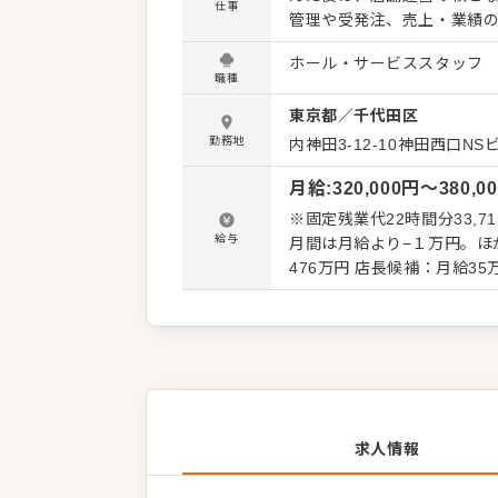
仕事
管理や受発注、売上・業績
成、シフト作成といったマ
ホール・サービススタッフ
わることができます。 当社は各店舗への裁量が大きい点が特徴です。画一されたマニュアルは
職種
ありません。スタッフ同士
東京都
／
千代田区
がら理想の店舗を作ってい
主導してください。 ＜おすすめポイント＞ 画一的なマニュアルはなく、店舗ごとの大きな裁量
勤務地
内神田3-12-10神田西口NS
のもとで自由にお店づくり
月給
:
320,000
円〜
380,0
ュー開発や店舗運営を進め
舗を成長させるやりがいと
※固定残業代22時間分33,
給与
月間は月給より−１万円。ほか変動なし） ＜収入例＞ 一般：月給3
476万円 店長候補：月給35万
求人情報