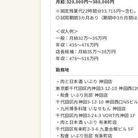
月給:320,000円〜380,000円
※固定残業代22時間分33,715円～含
◎試用期間3カ月あり（期間中3カ月間は
＜収入例＞
一般：月給32万～35万円
年収：435～476万円
店長候補：月給35万～38万円
年収：476～516万円
勤務地
・肉と日本酒 いぶり 神田店
東京都千代田区内神田3-12-10 神田西口N
・和食 いぶり別邸 神田店
千代田区内神田3-12-10 神田西口NSビル 
・九州博多料理 いなせもん 神田店
千代田区内神田3-24-3 VORT内神田 1F
・肉と日本酒 いぶり 有楽町店
千代田区有楽町2-3-6 九重会館ビル 5F
・和食 いぶり別邸 有楽町店