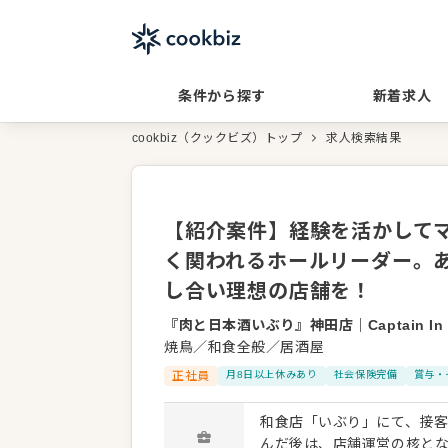
条件から探す
新着求人
cookbiz（クックビズ）トップ
求人検索結果
【紹介案件】経験を活かして
く関われるホールリーダー。
し合い理想の店舗を！
『肉と日本酒いぶり』神田店
｜
Captain 
焼鳥／和食全般／居酒屋
正社員
月8日以上休みあり
社会保険完備
賞与・
和食店「いぶり」にて、接客や
んだ後は、店舗運営の核と