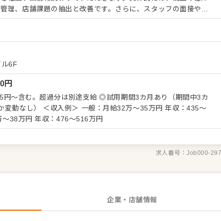
の管理、店舗課題の抽出と改善です。さらに、スタッフの面接や育
ネジメント業務から、販促活動の企画、店舗展開の計画まで深く関
でアイデアを出し合って新メニューを開発したり、意見交換をしな
ける面白さがあります。あなたの飲食経験を活かし、お店づくりを
ビル6F
に関われます。スタッフ一丸となってアイデアを出し合い、新メニ
00
円
ていく風土です。チームワークを大切にしながら、自身の主導で店
、マネジメントスキルが身につく環境があります。
715円～含む。超過分は別途支給 ◎試用期間3カ月あり（期間中3カ
2万～35万円 年収：435～
～38万円 年収：476～516万円
求人番号：
Job000-29
企業・店舗情報