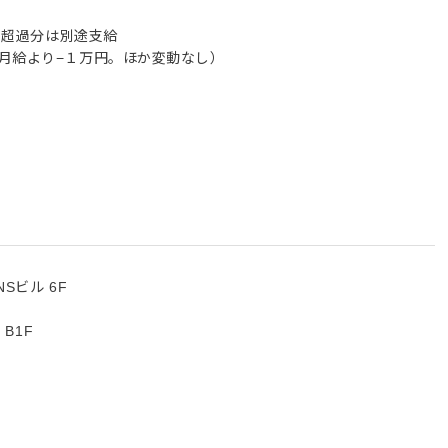
む。超過分は別途支給
月給より−１万円。ほか変動なし）
Sビル 6F
B1F