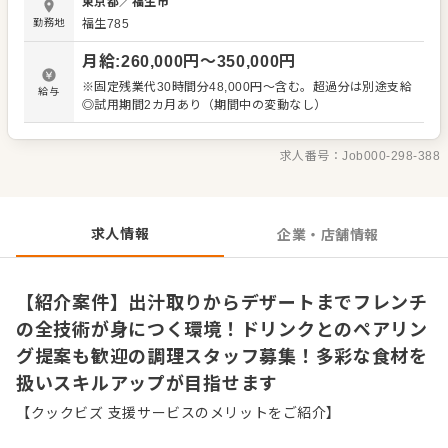
東京都
／
福生市
日々の業務を通して、食材の組み合わせや美しい盛り付け
勤務地
福生785
の工夫が自然と身につく環境です。 また、当店ではクラフ
トビールをはじめとしたドリンクとのペアリングにも注力
月給
:
260,000
円〜
350,000
円
しています。「この料理にはどの銘柄が合うか」といった
アイデアや提案は大歓迎です。まずは一つひとつの調理を
※固定残業代30時間分48,000円～含む。超過分は別途支給
給与
丁寧に行いながら、仕事の幅を広げてみてください。 ＜お
◎試用期間2カ月あり（期間中の変動なし）
すすめポイント＞ 出汁取りからデザートまで、フレンチの
全技術を網羅できる環境です。取り扱う食材も幅広く、ス
キルアップを目指す飲食従事者には格好の舞台といえま
求人番号：
Job000-298-388
す。ドリンクとのペアリングなど、自らのアイデアを形に
できる面白さも実感してください。
求人情報
企業・店舗情報
【紹介案件】出汁取りからデザートまでフレンチ
の全技術が身につく環境！ドリンクとのペアリン
グ提案も歓迎の調理スタッフ募集！多彩な食材を
扱いスキルアップが目指せます
【クックビズ 支援サービスのメリットをご紹介】