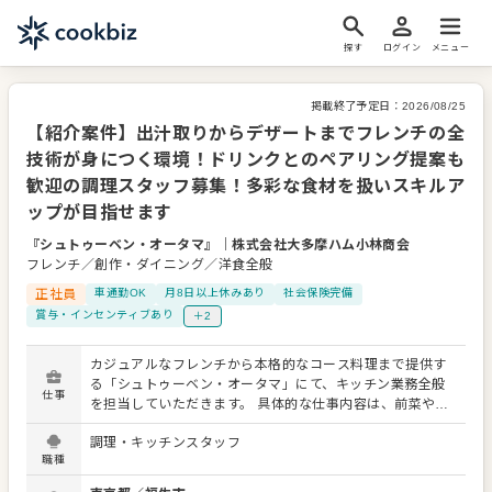
探す
ログイン
メニュー
掲載終了予定日：
2026/08/25
【紹介案件】出汁取りからデザートまでフレンチの全
技術が身につく環境！ドリンクとのペアリング提案も
歓迎の調理スタッフ募集！多彩な食材を扱いスキルア
ップが目指せます
『シュトゥーベン・オータマ』
｜
株式会社大多摩ハム小林商会
フレンチ／創作・ダイニング／洋食全般
正社員
車通勤OK
月8日以上休みあり
社会保険完備
賞与・インセンティブあり
＋2
カジュアルなフレンチから本格的なコース料理まで提供す
る「シュトゥーベン・オータマ」にて、キッチン業務全般
仕事
を担当していただきます。 具体的な仕事内容は、前菜やメ
インの仕込み、調理、盛り付け、さらにキッチン内の衛生
調理・キッチンスタッフ
管理や食材管理、簡単な発注補助などです。肉、魚、野菜
職種
といった幅広い食材を扱い、出汁取りからデザート作りま
で、すべての調理技術を基礎から一通り習得できます。