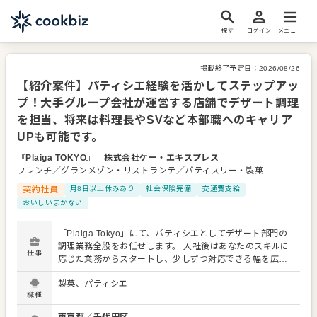
探す
ログイン
メニュー
掲載終了予定日：
2026/08/26
【紹介案件】パティシエ経験を活かしてステップアッ
プ！大手グループ会社が運営する店舗でデザート調理
を担当、将来は料理長やSVなど本部職へのキャリア
UPも可能です。
『Plaiga TOKYO』
｜
株式会社ケー・エキスプレス
フレンチ／グランメゾン・リストランテ／パティスリー・製菓
契約社員
月8日以上休みあり
社会保険完備
交通費支給
おいしいまかない
「Plaiga Tokyo」にて、パティシエとしてデザート部門の
調理業務全般をお任せします。 入社後はあなたのスキルに
仕事
応じた業務からスタートし、少しずつ対応できる幅を広げ
ていきましょう。先輩スタッフが成長を丁寧にサポートす
製菓、パティシエ
るため、経験が浅い方も安心して業務に臨めます。 運営母
職種
体はホテルやブライダル事業を展開するカトープレジャー
グループのグループ会社であり、安定した基盤の上でキャ