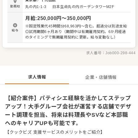
東京都
／
千代田区
リアを築ける点が魅力。実力次第で、将来的に料理長やSV
勤務地
丸の内1-1-3
日本生命丸の内ガーデンタワーM2F
といった本部職への昇格をめざせる環境が整っています。
これまでの経験を活かしてさらにステップアップしたい方
月給
:
250,000
円〜
350,000
円
や、腰を据えて長く働きたい方にとって、確かな成長と将
来の選択肢を得られる職場です。 ＜おすすめポイント＞ 大
※固定残業代45時間分68,963円～含む。超過分は別途支給
手カトープレジャーグループの安定した経営基盤のもと、
給与
◎試用期間6ヶ月あり（期間中は有期雇用契約。6か月経過
腰を据えて長く働ける環境です。デザート部門の専任とし
のタイミングで無期雇用契約に更新。給与変動なし）
てスキルを磨けるだけでなく、将来的には料理長やSVなど
本部職へのキャリアアップもめざせます。経験が浅い方も
先輩のサポートで安心してスタートでき、着実な成長を実
求人番号：
Job000-298-444
現可能です。
求人情報
企業・店舗情報
【紹介案件】パティシエ経験を活かしてステップ
アップ！大手グループ会社が運営する店舗でデザ
ート調理を担当、将来は料理長やSVなど本部職
へのキャリアUPも可能です。
【クックビズ 支援サービスのメリットをご紹介】