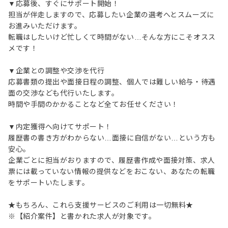
▼応募後、すぐにサポート開始！
担当が伴走しますので、応募したい企業の選考へとスムーズに
お進みいただけます。
転職はしたいけど忙しくて時間がない…そんな方にこそオスス
メです！
▼企業との調整や交渉を代行
応募書類の提出や面接日程の調整、個人では難しい給与・待遇
面の交渉なども代行いたします。
時間や手間のかかることなど全てお任せください！
▼内定獲得へ向けてサポート！
履歴書の書き方がわからない…面接に自信がない…という方も
安心。
企業ごとに担当がおりますので、履歴書作成や面接対策、求人
票には載っていない情報の提供などをおこない、あなたの転職
をサポートいたします。
★もちろん、これら支援サービスのご利用は一切無料★
※【紹介案件】と書かれた求人が対象です。