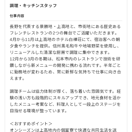
調理・キッチンスタッフ
仕事内容
長野を代表する景勝地・上高地と、市街地にある歴史ある
フレンチレストランの2つの舞台でご活躍いただきます。
4月から11月は上高地のホテル白樺荘にて、宿泊客への朝
夕食やランチを提供。信州黒毛和牛や地場野菜を使用し、
リニューアルした清潔な厨房で調理に集中できます。
12月から3月の冬期は、松本市内のレストランで技術を研
鑽しながら新メニューの開発に携わる流れです。半年ごと
に勤務地が変わるため、常に新鮮な気持ちで仕事に向き合
えます。
調理チームは協力体制が厚く、落ち着いた雰囲気です。経
験の浅い方も段階的にスキルアップでき、地元食材を活か
したメニュー考案など、料理人として一段上のステージを
目指せる環境が整っています。
＜おすすめポイント＞
オンシーズンは上高地内の個室寮で快適な共同生活を送