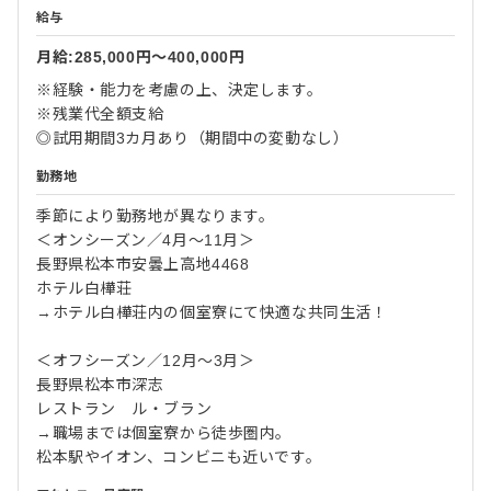
給与
月給:285,000円〜400,000円
※経験・能力を考慮の上、決定します。
※残業代全額支給
◎試用期間3カ月あり（期間中の変動なし）
勤務地
季節により勤務地が異なります。
＜オンシーズン／4月～11月＞
長野県松本市安曇上高地4468
ホテル白樺荘
→ホテル白樺荘内の個室寮にて快適な共同生活！
＜オフシーズン／12月～3月＞
長野県松本市深志
レストラン ル・ブラン
→職場までは個室寮から徒歩圏内。
松本駅やイオン、コンビニも近いです。