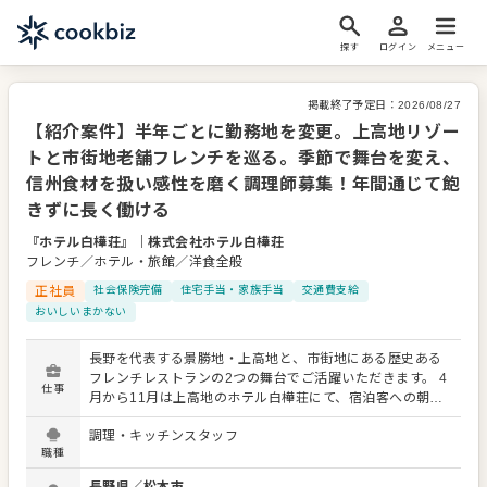
探す
ログイン
メニュー
掲載終了予定日：
2026/08/27
【紹介案件】半年ごとに勤務地を変更。上高地リゾー
トと市街地老舗フレンチを巡る。季節で舞台を変え、
信州食材を扱い感性を磨く調理師募集！年間通じて飽
きずに長く働ける
『ホテル白樺荘』
｜
株式会社ホテル白樺荘
フレンチ／ホテル・旅館／洋食全般
正社員
社会保険完備
住宅手当・家族手当
交通費支給
おいしいまかない
長野を代表する景勝地・上高地と、市街地にある歴史ある
フレンチレストランの2つの舞台でご活躍いただきます。 4
仕事
月から11月は上高地のホテル白樺荘にて、宿泊客への朝夕
食やランチを提供。信州黒毛和牛や地場野菜を使用し、リ
調理・キッチンスタッフ
ニューアルした清潔な厨房で調理に集中できます。 12月か
職種
ら3月の冬期は、松本市内のレストランで技術を研鑽しなが
ら新メニューの開発に携わる流れです。半年ごとに勤務地