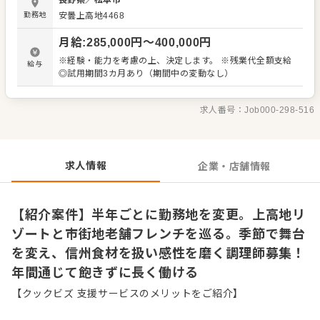
長野県
／
松本市
が変わるため、常に新鮮な気持ちで仕事に向き合えます。
勤務地
安曇上高地4468
調理チームは協力体制が厚く、落ち着いた雰囲気です。経
験の浅い方も段階的にスキルアップでき、地元食材を活か
月給
:
285,000
円〜
400,000
円
したメニュー考案など、料理人として一段上のステージを
目指せる環境が整っています。 ＜おすすめポイント＞ オン
※経験・能力を考慮の上、決定します。 ※残業代全額支給
給与
シーズンは上高地内の個室寮で快適な共同生活を送り、冬
◎試用期間3カ月あり（期間中の変動なし）
期は松本駅から徒歩圏内にある生活便利な個室寮を利用で
きます。オンとオフで環境を変えながら、公私ともに充実
した日々を過ごせる点が魅力です。
求人番号：
Job000-298-516
求人情報
企業・店舗情報
【紹介案件】半年ごとに勤務地を変更。上高地リ
ゾートと市街地老舗フレンチを巡る。季節で舞台
を変え、信州食材を扱い感性を磨く調理師募集！
年間通じて飽きずに長く働ける
【クックビズ 支援サービスのメリットをご紹介】