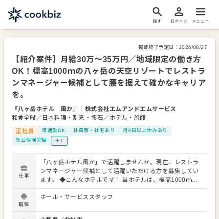
探す
ログイン
メニュー
掲載終了予定日：
2026/08/27
【紹介案件】月給30万～35万円／地域限定の働き方
OK！標高1000ｍの八ヶ岳の天空リゾートでレストラ
ンマネージャー候補として腰を据えて確かなキャリア
を。
『八ヶ岳ホテル 風か』
｜
株式会社エムアンドエムサービス
和食全般／日本料理・割烹・懐石／ホテル・旅館
正社員
車通勤OK
社員寮・社宅あり
月8日以上休みあり
社会保険完備
＋7
「八ヶ岳ホテル風か」で活躍しませんか。現在、レストラ
ンマネージャー候補として活躍いただける方を募集してい
仕事
ます。 ◆こんなホテルです！ 当ホテルは、標高1000ｍの
天空リゾート、自然豊かな八ヶ岳にあるホテルです。ご滞
ホール・サービススタッフ
在は基本オールインクルーシブで自由で快適なステイをお
職種
楽しみいただいています。 具体的な業務は、席へのご案内
や予約確認、お料理の配膳・説明、下膳、衛生管理、在庫