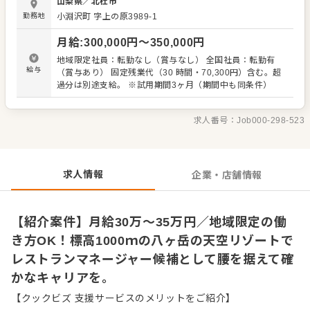
山梨県
／
北杜市
管理の補助など、レストランサービス全般をお任せしま
勤務地
小淵沢町 字上の原3989-1
す。 ◆確かな基盤で将来的に安定した人生を 運営を担うの
は、1997年の創業から数多くの施設運営を手掛けてきた株
月給
:
300,000
円〜
350,000
円
式会社エムアンドエムサービス。盤石な経営基盤があるた
め、将来に不安を感じることなく、仕事に向き合える環境
地域限定社員：転勤なし（賞与なし） 全国社員：転勤有
が整っています。 ・経験を正当に評価する安定した給与体
給与
（賞与あり） 固定残業代（30 時間・70,300円）含む。超
系 ・社宅完備や退職金制度など、充実の福利厚生 ・社内研
過分は別途支給。 ※試用期間3ヶ月（期間中も同条件）
修や先輩による手厚いサポート体制 今の職場での将来性に
不安を感じている方や、正当な評価を求める方にこそ、こ
の安定感を実感していただきたいと考えています。培って
求人番号：
Job000-298-523
きたスキルを活かし、ゆったりとした時間が流れるこの場
所で、新たな一歩を踏み出しませんか。 正社員として、末
長く活躍いただける環境をご用意してお待ちしておりま
す。
求人情報
企業・店舗情報
【紹介案件】月給30万～35万円／地域限定の働
き方OK！標高1000ｍの八ヶ岳の天空リゾートで
レストランマネージャー候補として腰を据えて確
かなキャリアを。
【クックビズ 支援サービスのメリットをご紹介】