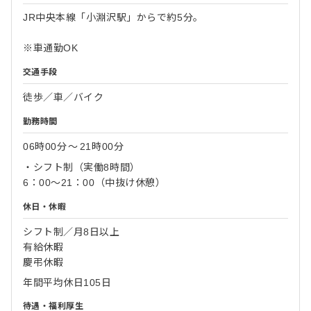
JR中央本線「小淵沢駅」からで約5分。
※車通勤OK
交通手段
徒歩／車／バイク
勤務時間
06時00分
〜
21時00分
・シフト制（実働8時間）
6：00～21：00（中抜け休憩）
休日・休暇
シフト制／月8日以上
有給休暇
慶弔休暇
年間平均休日105日
待遇・福利厚生