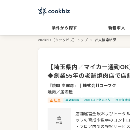
条件から探す
新着求人
cookbiz（クックビズ）トップ
求人検索結果
【埼玉県内／マイカー通勤OK
◆創業55年の老舗焼肉店で店
『焼肉 高麗房』
｜
株式会社コーフク
焼肉／居酒屋
正社員
車通勤OK
月8日以上休みあり
社会保険
店舗運営全般およびトータル
ッフの育成や数字のコントロールなど
仕事
・フロア内での接客サービス