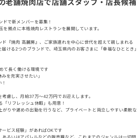
年の老舗焼肉店で店舗スタッフ・店長候補
ンドで新メンバーを募集！
埼玉を拠点に本格焼肉レストランを展開しています。
ンド『焼肉 高麗房』、ご家族連れを中心に世代を超えて親しまれる
を届ける2つのブランドで、埼玉県内のお客さまに「幸福なひととき
休めて長く働ける環境です
休みを充実させたい」
い！
考慮し、月給37万〜42万円でお迎えします。
れる「リフレッシュ休暇」も用意！
早上がりや遅めの出勤を行うなど、プライベートと両立しやすい柔軟な
サービス経験」があればOKです
、あるいはアパレルなどの販売職など、これまでのジャンルは一切問