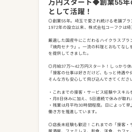
万円スタート◆創業55
として活躍！
◎創業55年。埼玉で愛され続ける老舗ブラ
1972年の設立以来、株式会社コーフクは
厳選した国産牛にこだわるハイクラスブラ
『焼肉セナラ』。一流の料理とおもてなし
を提供してきました。
◎月給37万〜42万円スタート！しっかり
「接客の仕事は好きだけど、もっと待遇や
そんな方も安心して飛び込んできてくださ
・これまでの接客・サービス経験やスキルを
・月8日休みに加え、5日連続で休みが取
・残業は月平均30時間程度。日によって
働き方を推進しています。
◎店長未経験も歓迎！これまでの「接客・
居酒屋、ファミレス、和食、洋食、カフェ