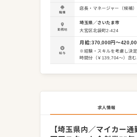
の向上、顧客対応およびクレ
店長・マネージャー（候補
理 ・販促企画や売上向上施
職種
改善施策の推進 ・売上、原価、人件費な
埼玉県
／
さいたま市
つステップアップ】 接客の
す。 最初はフロアでの接客
勤務地
大宮区北袋町2-424
ニングなど、できることを少
月給
:
370,000
円〜
420,0
たり、希望に応じてエリア
のペースでじっくり成長し
※経験・スキルを考慮し決定
給与
時間分（￥139,704～）
求人情報
【埼玉県内／マイカー通勤