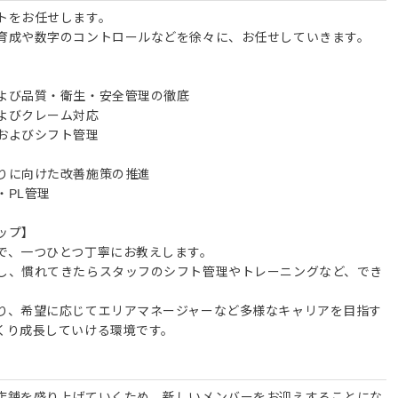
トをお任せします。
育成や数字のコントロールなどを徐々に、お任せしていきます。
よび品質・衛生・安全管理の徹底
よびクレーム対応
およびシフト管理
りに向けた改善施策の推進
・PL管理
ップ】
で、一つひとつ丁寧にお教えします。
し、慣れてきたらスタッフのシフト管理やトレーニングなど、でき
り、希望に応じてエリアマネージャーなど多様なキャリアを目指す
くり成長していける環境です。
店舗を盛り上げていくため、新しいメンバーをお迎えすることにな