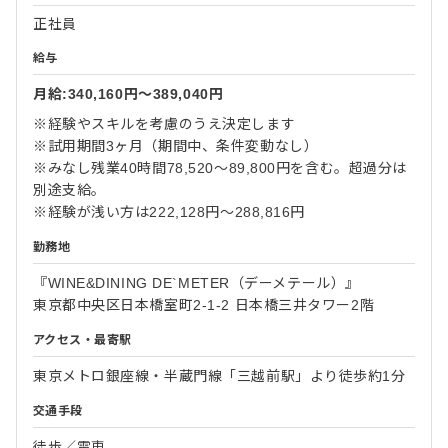
正社員
給与
月給:340,160円〜389,040円
※経験やスキルを考慮のうえ決定します
※試用期間3ヶ月（期間中、条件変動なし）
※みなし残業40時間78,520～89,800円を含む。超過分は
別途支給。
※経験が浅い方は222,128円～288,816円
勤務地
『WINE&DINING DE`METER（デーメテール）』
東京都中央区日本橋室町2-1-2 日本橋三井タワー2階
アクセス・最寄駅
東京メトロ銀座線・半蔵門線「三越前駅」より徒歩約1分
交通手段
徒歩／電車