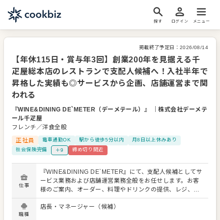
探す
ログイン
メニュー
掲載終了予定日：
2026/08/14
【年休115日・賞与年3回】創業200年を見据える千
疋屋総本店のレストランで支配人候補へ！入社半年で
昇格した実績も◎サービスから企画、店舗運営まで関
われる
『WINE&DINING DE`METER（デーメテール）』
｜
株式会社デーメテ
ール千疋屋
フレンチ／洋食全般
正社員
電車通勤OK
駅から徒歩5分以内
月8日以上休みあり
社会保険完備
締め切り間近
＋9
『WINE&DINING DE`METER』にて、支配人候補としてサ
ービス業務および店舗運営業務全般をお任せします。お客
仕事
様のご案内、オーダー、料理やドリンクの提供、レジ、電
話対応、予約管理など、まずは現場の流れを理解しなが
店長・マネージャー（候補）
ら、千疋屋総本店らしい丁寧な接客を身につけていただき
職種
ます。 日本橋本店2階には、フルーツパーラーと本格洋食