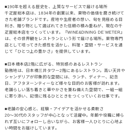
■190年を超える歴史を、上質なサービスで届ける場所
千疋屋総本店は、1834年の創業以来、果物の価値を磨き続けて
きた老舗ブランドです。産地や生産者の想い、旬を見極める目
利き、贈り物として選ばれてきた信頼の積み重ねが、現在の千
疋屋総本店をつくっています。『WINE&DINING DE`METER』
は、その世界観をレストランという形で届ける場所。果物専門
店として培ってきた感性を活かし、料理・空間・サービスを通
じて「ひとつ上の豊かさ」を提供しています。
■日本橋本店2階に広がる、特別感のあるレストラン
勤務地は、日本橋三井タワー2階にあるレストラン。高い天井や
シャンデリアが印象的な空間には、ランチ、ディナー、記念
日、アフタヌーンティーなど様々な目的のお客様が訪れます。
老舗らしい落ち着きと華やかさを兼ね備えた空間で、一組一組
に寄り添い、記憶に残るひとときをつくっていくお仕事です。
■老舗の安心感と、経験・アイデアを活かせる柔軟さ
20〜30代のスタッフが中心となって活躍中。年齢や役職に縛ら
れず互いにフォローし合いながら、お客様一人ひとりに心地よ
い時間をお届けしています。