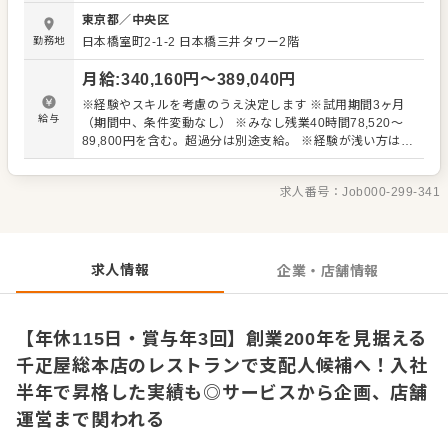
レストランの2つのエリアがあり、パフェや軽食、コース料
東京都
／
中央区
理、ワインの提供など、幅広いサービスに携われます。記
勤務地
日本橋室町2-1-2 日本橋三井タワー2階
念日や会食、アフタヌーンティーなど、お客様の利用シー
ンもさまざま。老舗ブランドの信頼を大切にしながら、一
月給
:
340,160
円〜
389,040
円
組一組に合わせた心地よい時間をつくっていく仕事です。
☐■経験を活かして、次のキャリアへ ゆくゆくは、売上・
※経験やスキルを考慮のうえ決定します ※試用期間3ヶ月
FL管理、スタッフの育成・シフト管理、営業オペレーショ
給与
（期間中、条件変動なし） ※みなし残業40時間78,520～
ンの改善など店舗運営全般をお任せします。現在現場を支
89,800円を含む。超過分は別途支給。 ※経験が浅い方は
える支配人も30代で、経験やスキルに応じて無理なくステ
222,128円～288,816円
ップアップできる環境です。実際に入社半年で支配人に昇
格した実績も。これまでの経験を活かし、現場のスタッフ
求人番号：
Job000-299-341
を優しく、力強く引っ張っていってくださる方をお迎えで
きたらと思っています。
求人情報
企業・店舗情報
【年休115日・賞与年3回】創業200年を見据える
千疋屋総本店のレストランで支配人候補へ！入社
半年で昇格した実績も◎サービスから企画、店舗
運営まで関われる