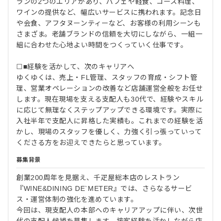
ランの2つのエリアがあり、パフェや軽食、コース料理、
ワインの提供など、幅広いサービスに携われます。記念日
や会食、アフタヌーンティーなど、お客様の利用シーンも
さまざま。老舗ブランドの信頼を大切にしながら、一組一
組に合わせた心地よい時間をつくっていく仕事です。
☐■経験を活かして、次のキャリアへ
ゆくゆくは、売上・FL管理、スタッフの育成・シフト管
理、営業オペレーションの改善など店舗運営全般をお任せ
します。現在現場を支える支配人も30代で、経験やスキル
に応じて無理なくステップアップできる環境です。実際に
入社半年で支配人に昇格した実績も。これまでの経験を活
かし、現場のスタッフを優しく、力強く引っ張っていって
くださる方をお迎えできたらと思っています。
募集背景
創業200周年を見据え、千疋屋総本店のレストラン
『WINE&DINING DE`METER』では、さらなるサービ
ス・運営体制の強化を進めています。
今回は、現支配人の本部へのキャリアアップに伴い、次世