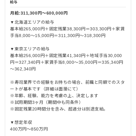
給与
月給:311,300円〜600,000円
▼北海道エリアの給与
基本給265,000円＋固定残業38,300円＝303,300円＋家賃
手当8,000～15,000円＝311,300円～318,300円
▼東京エリアの給与
基本給256,000円＋固定残業41,340円＋地域手当30,000
円＝327,340円＋家賃手当8,000～35,000円＝335,340円
～362,340円
※寿司業界での経験をお持ちの場合、前職と同額でのスタ
ートが基本です（詳細は面接にて）
※年齢、経験、能力を考慮の上、決定します
※試用期間3ヶ月（期間中も同条件）
※固定残業20時間分を含み、超過分は別途支給。
▼想定年収
400万円～850万円