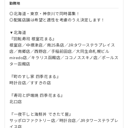
勤務地
◎北海道・東京・神奈川で同時募集！
◎配属店舗は希望と適性を考慮のうえ決定します！
▼北海道
『回転寿司 根室花まる』
根室店／中標津店／南25条店／JRタワーステラプレイス
店／南郷店／西野店／手稲前田店／大同生命札幌ビル
miredo店／キラリス函館店／ココノススキノ店／ポールス
ター函館店
『町のすし家 四季花まる』
時計台店／すすきの店
『寿司と炉端焼 四季花まる』
北口店
『一夜干しと海鮮丼 できたて屋』
サッポロファクトリー店／時計台店／JRタワーステラプレ
イス店