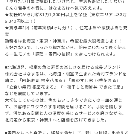
「やりたい仕事に挑戦したいけれど、生活も妥協したくない」
そんな若手の本音に、はなまるは本気で応えます。
★初任給から月給31万1,300円以上を保証（東京エリアは33万
5,340円以上！）
★賞与年2回（前年実績4ヶ月分！）、住宅手当や家族手当も充
実
勤務地は北海道・東京・神奈川。希望を最大限考慮します！
大好きな街で、しっかり稼ぎながら、将来にわたって長く使え
る一生モノの「調理・寿司の技術」を身につけられます。
■北海道発、根室の魚と寿司の楽しさを届ける成長ブランド
株式会社はなまるは、北海道・根室で生まれた寿司ブランドを
軸に、『回転寿司 根室花まる』『町のすし家 四季花まる』
『立食い寿司 根室花まる』『一夜干しと海鮮丼 できたて屋』
などを展開しています。
大切にしているのは、魚のおいしさやできたての一皿を通じ
て、お客様にワクワクする時間を届けること。手間を惜しま
ず、活気ある空間と人の温度を感じるサービスを磨きながら、
北海道から東京・神奈川へと店舗を広げてきました。
■寿司をもっと身近に。経験を活かして、新しい技術に出会える