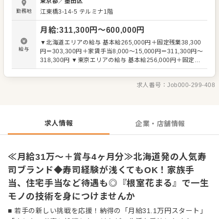
東京都
／
墨田区
方は、これまでの経験を活かしながら、魚や寿司の知識・
勤務地
江東橋3-14-5 テルミナ1階
技術を身につけていけます。 包丁の扱い方や魚の見極め
方、シャリやネタの扱いなども、経験に応じて段階的に学
月給
:
311,300
円〜
600,000
円
べます。 ＜具体的な仕事内容＞ ・仕込み、食材の準備 ・握
り、盛り付けなどの調理業務 ・商品提供、接客補助 ・食材
▼北海道エリアの給与 基本給265,000円＋固定残業38,300
管理、在庫確認 ・衛生管理、清掃 ・発注補助 ・店舗オペ
給与
円＝303,300円＋家賃手当8,000～15,000円＝311,300円～
レーションのサポート など 株式会社はなまるが大切にして
318,300円 ▼東京エリアの給与 基本給256,000円＋固定残
いるのは、魚のおいしさやできたての一皿を、活気ある空
業41,340円＋地域手当30,000円＝327,340円＋家賃手当
間とともに届けること。回転寿司、町のすし家、立食い寿
8,000～35,000円＝335,340円～362,340円 ※寿司業界で
司、一夜干しと海鮮丼業態など、配属先によって扱う商品
求人番号：
Job000-299-408
の経験をお持ちの場合、前職と同額でのスタートが基本で
や提供スタイルも異なります。 だからこそ、経験の幅を広
す（詳細は面接にて） ※年齢、経験、能力を考慮の上、決
げながら、調理スタッフとして成長できる環境です。 寿司
定します ※試用期間3ヶ月（期間中も同条件） ※固定残業
に関わりたい方、魚や寿司の技術をさらに磨きたい方を歓
20時間分を含み、超過分は別途支給。 ▼想定年収 400万円
迎します。 まずは現場を楽しみながら、“はなまる”らしい
～850万円
求人情報
企業・店舗情報
おいしさを一緒に届けていきませんか？
≪月給31万～＋賞与4ヶ月分≫北海道発の人気寿
司ブランド◆寿司経験が浅くてもOK！家族手
当、住宅手当など待遇も◎『根室花まる』で一生
モノの技術を身につけませんか
■ 若手の新しい挑戦を応援！納得の「月給31.1万円スタート」