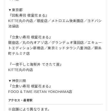
▼東京都
『回転寿司 根室花まる』
KITTE丸の内店／銀座店／メトロエム後楽園店／ヨドバシ
池袋店
『立食い寿司 根室花まる』
銀座店／丸の内オアゾ店／グランデュオ蒲田店／エキュー
トエディション新橋店／東京ミッドタウン八重洲店／錦糸
町テルミナ店
『一夜干しと海鮮丼 できたて屋』
KITTE丸の内店
▼神奈川県
『立食い寿司 根室花まる』
FOOD & TIME ISETAN YOKOHAMA店
アクセス・最寄駅
※店舗により異なります。