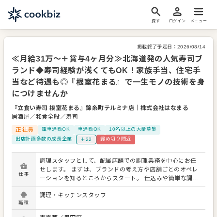
探す
ログイン
メニュー
掲載終了予定日：
2026/08/14
≪月給31万～＋賞与4ヶ月分≫北海道発の人気寿司ブ
ランド◆寿司経験が浅くてもOK！家族手当、住宅手
当など待遇も◎『根室花まる』で一生モノの技術を身
につけませんか
『立食い寿司 根室花まる』錦糸町テルミナ店
｜
株式会社はなまる
居酒屋／和食全般／寿司
正社員
電車通勤OK
車通勤OK
10名以上の大量募集
出店計画多数の成長企業
締め切り間近
＋22
調理スタッフとして、配属店舗での調理業務を中心にお任
せします。 まずは、ブランドの考え方や店舗ごとのオペレ
仕事
ーションを知るところからスタート。 仕込みや簡単な調
理、商品提供、接客補助など、できることから少しずつ現
調理・キッチンスタッフ
場に慣れていただきます。 寿司業界での経験年数は問いま
職種
せん。経験が浅い方も、先輩スタッフが一つひとつ教えて
いくのでご安心ください。飲食業界での正社員経験がある