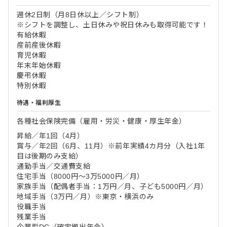
週休2日制（月8日休以上／シフト制）
※シフトを調整し、土日休みや祝日休みも取得可能です！
有給休暇
産前産後休暇
育児休暇
年末年始休暇
慶弔休暇
特別休暇
待遇・福利厚生
各種社会保険完備（雇用・労災・健康・厚生年金）
昇給／年1回（4月）
賞与／年2回（6月、11月）※前年実績4カ月分（入社1年
目は後期のみ支給）
通勤手当／交通費支給
住宅手当（8000円～3万5000円／月）
家族手当（配偶者手当：1万円／月、子ども5000円／月）
地域手当（3万円／月）※東京・横浜のみ
役職手当
残業手当
企業型DC（確定拠出年金）